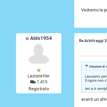
Vedremo la pr
Aldo1954
Re:Arbitraggi 
25 Ago 2025, 0
Citazione di:
Lazionetter
Lasciamo perde
Il rigore non c
1.415
Registrato
Ieri si è semp
avanti un altro