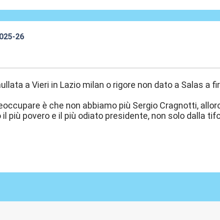
2025-26
8:07
nullata a Vieri in Lazio milan o rigore non dato a Salas a
reoccupare è che non abbiamo più Sergio Cragnotti, allor
l più povero e il più odiato presidente, non solo dalla ti