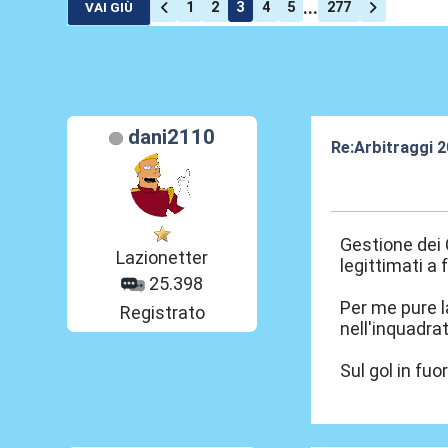
...
1
2
3
4
5
277
VAI GIÙ
dani2110
Re:Arbitraggi 
25 Ago 2025, 0
Gestione dei 
Lazionetter
legittimati a
25.398
Per me pure l
Registrato
nell'inquadra
Sul gol in fu