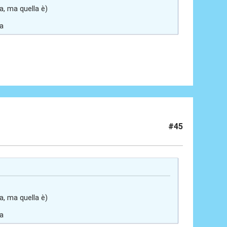
ta, ma quella è)
ia
#45
ta, ma quella è)
ia