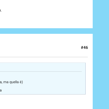
.
#46
ta, ma quella è)
ia