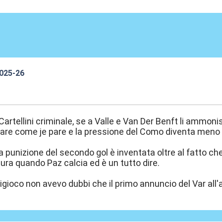
2025-26
6:00
Cartellini criminale, se a Valle e Van Der Benft li ammo
 fare come je pare e la pressione del Como diventa men
a punizione del secondo gol è inventata oltre al fatto ch
tura quando Paz calcia ed è un tutto dire.
origioco non avevo dubbi che il primo annuncio del Var a