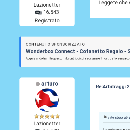
Leggete che s
Lazionetter
16.543
Registrato
CONTENUTO SPONSORIZZATO
Wonderbox Connect - Cofanetto Regalo - SS L
Acquistando tramite questo link contribuisci a sostenere il nostro sito, senza cos
arturo
Re:Arbitraggi 
25 Ago 2025, 0
Citazione di:
Lazionetter