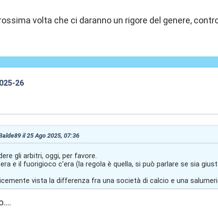
ossima volta che ci daranno un rigore del genere, contro
2025-26
8:01
 Balde89 il 25 Ago 2025, 07:36
re gli arbitri, oggi, per favore.
'era e il fuorigioco c'era (la regola è quella, si può parlare se sia gius
licemente vista la differenza fra una società di calcio e una salumer
....