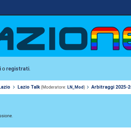
i
o
registrati
.
Lazio
Lazio Talk
Arbitraggi 2025-2
(Moderatore:
LN_Mod
)
ssione.