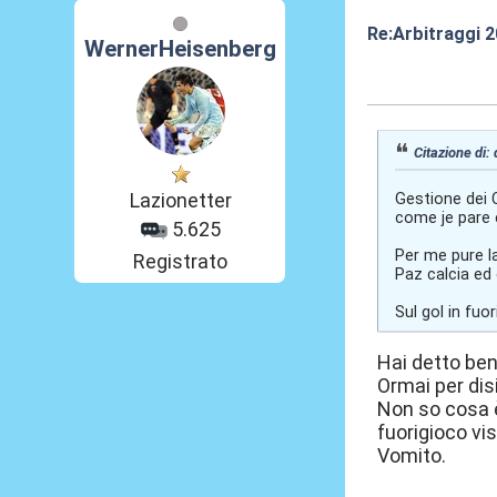
Re:Arbitraggi 
WernerHeisenberg
25 Ago 2025, 0
Citazione di:
Lazionetter
Gestione dei C
come je pare 
5.625
Per me pure la
Registrato
Paz calcia ed 
Sul gol in fu
Hai detto ben
Ormai per dis
Non so cosa è
fuorigioco vi
Vomito.