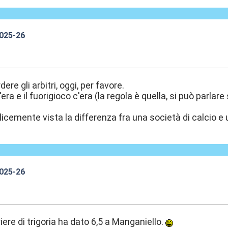
2025-26
7:36
re gli arbitri, oggi, per favore.
c'era e il fuorigioco c'era (la regola è quella, si può parlar
plicemente vista la differenza fra una società di calcio e
2025-26
7:37
iere di trigoria ha dato 6,5 a Manganiello.