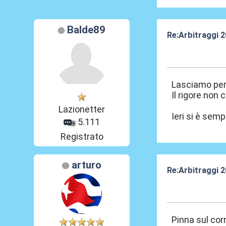
Balde89
Re:Arbitraggi 
25 Ago 2025, 0
Lasciamo perde
Il rigore non 
Lazionetter
Ieri si è sem
5.111
Registrato
arturo
Re:Arbitraggi 
25 Ago 2025, 0
Pinna sul corr