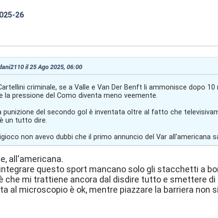
2025-26
7:01
 dani2110 il 25 Ago 2025, 06:00
artellini criminale, se a Valle e Van Der Benft li ammonisce dopo 10 
e la pressione del Como diventa meno veemente.
 punizione del secondo gol è inventata oltre al fatto che televisiva
è un tutto dire.
origioco non avevo dubbi che il primo annuncio del Var all'americana
e, all'americana.
integrare questo sport mancano solo gli stacchetti a bo
 che mi trattiene ancora dal disdire tutto e smettere di s
sta al microscopio è ok, mentre piazzare la barriera non si