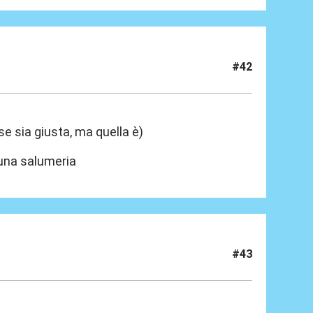
#42
e se sia giusta, ma quella è)
 una salumeria
#43