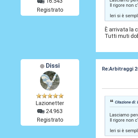
Lasciamo perde
16.543
Il rigore non c
Registrato
Ieri si è semp
È arrivata la
Tutti muti do
Dissi
Re:Arbitraggi 
25 Ago 2025, 0
Citazione di:
Lazionetter
24.963
Lasciamo perde
Registrato
Il rigore non c
Ieri si è semp