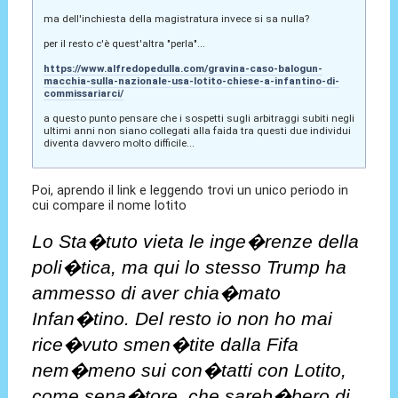
ma dell'inchiesta della magistratura invece si sa nulla?
per il resto c'è quest'altra "perla"...
https://www.alfredopedulla.com/gravina-caso-balogun-
macchia-sulla-nazionale-usa-lotito-chiese-a-infantino-di-
commissariarci/
a questo punto pensare che i sospetti sugli arbitraggi subiti negli
ultimi anni non siano collegati alla faida tra questi due individui
diventa davvero molto difficile...
Poi, aprendo il link e leggendo trovi un unico periodo in
cui compare il nome lotito
Lo Sta�tuto vieta le inge�renze della
poli�tica, ma qui lo stesso Trump ha
ammesso di aver chia�mato
Infan�tino. Del resto io non ho mai
rice�vuto smen�tite dalla Fifa
nem�meno sui con�tatti con Lotito,
come sena�tore, che sareb�bero di