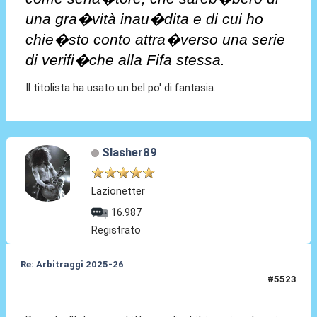
una gra�vità inau�dita e di cui ho
chie�sto conto attra�verso una serie
di verifi�che alla Fifa stessa.
Il titolista ha usato un bel po' di fantasia...
Slasher89
Lazionetter
16.987
Registrato
Re: Arbitraggi 2025-26
#5523
08 Lug 2026, 09:05