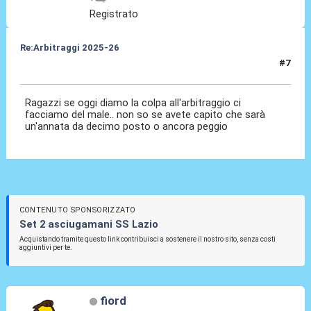
Registrato
Re:Arbitraggi 2025-26
#7
24 Ago 2025, 21:10
Ragazzi se oggi diamo la colpa all'arbitraggio ci
facciamo del male.. non so se avete capito che sarà
un'annata da decimo posto o ancora peggio
CONTENUTO SPONSORIZZATO
Set 2 asciugamani SS Lazio
Acquistando tramite questo link contribuisci a sostenere il nostro sito, senza costi
aggiuntivi per te.
fiord