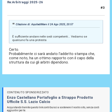
Re:Arbitraggi 2025-26
#3
24 Ago 2025, 21:01
Citazione di: AquiladiMare il 24 Ago 2025, 20:57
È sufficiente andare nelle sedi competenti... Vediamo se
qualcuno fa una protesta
Certo.
Probabilmente ci sarà andato l'addetto stampa che,
come noto, ha un ottimo rapporto con il capo della
struttura da cui gli arbitri dipendono.
CONTENUTO SPONSORIZZATO
Enzo Castellano Portafoglio a Strappo Prodotto
Ufficile S.S. Lazio Calcio
Acquistando tramite questo link contribuisci a sostenere il nostro sito, senza costi
aggiuntivi per te.