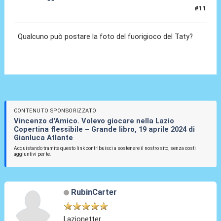
#11
24 Ago 2025, 21:53
Qualcuno può postare la foto del fuorigioco del Taty?
CONTENUTO SPONSORIZZATO
Vincenzo d'Amico. Volevo giocare nella Lazio
Copertina flessibile – Grande libro, 19 aprile 2024 di
Gianluca Atlante
Acquistando tramite questo link contribuisci a sostenere il nostro sito, senza costi
aggiuntivi per te.
RubinCarter
Lazionetter