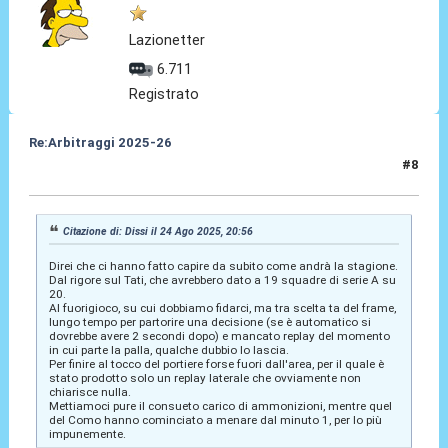
Lazionetter
6.711
Registrato
Re:Arbitraggi 2025-26
#8
24 Ago 2025, 21:11
Citazione di: Dissi il 24 Ago 2025, 20:56
Direi che ci hanno fatto capire da subito come andrà la stagione.
Dal rigore sul Tati, che avrebbero dato a 19 squadre di serie A su
20.
Al fuorigioco, su cui dobbiamo fidarci, ma tra scelta ta del frame,
lungo tempo per partorire una decisione (se è automatico si
dovrebbe avere 2 secondi dopo) e mancato replay del momento
in cui parte la palla, qualche dubbio lo lascia.
Per finire al tocco del portiere forse fuori dall'area, per il quale è
stato prodotto solo un replay laterale che ovviamente non
chiarisce nulla.
Mettiamoci pure il consueto carico di ammonizioni, mentre quel
del Como hanno cominciato a menare dal minuto 1, per lo più
impunemente.