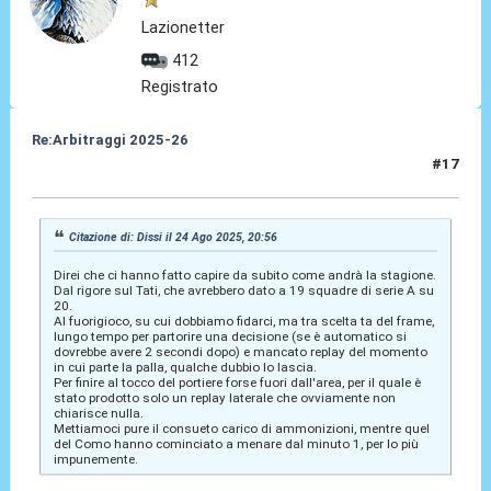
Lazionetter
412
Registrato
Re:Arbitraggi 2025-26
#17
24 Ago 2025, 22:13
Citazione di: Dissi il 24 Ago 2025, 20:56
Direi che ci hanno fatto capire da subito come andrà la stagione.
Dal rigore sul Tati, che avrebbero dato a 19 squadre di serie A su
20.
Al fuorigioco, su cui dobbiamo fidarci, ma tra scelta ta del frame,
lungo tempo per partorire una decisione (se è automatico si
dovrebbe avere 2 secondi dopo) e mancato replay del momento
in cui parte la palla, qualche dubbio lo lascia.
Per finire al tocco del portiere forse fuori dall'area, per il quale è
stato prodotto solo un replay laterale che ovviamente non
chiarisce nulla.
Mettiamoci pure il consueto carico di ammonizioni, mentre quel
del Como hanno cominciato a menare dal minuto 1, per lo più
impunemente.