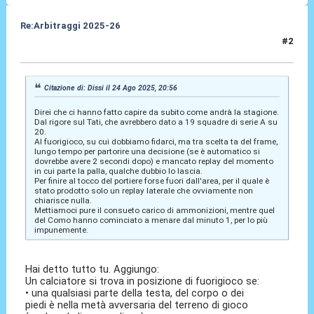
Re:Arbitraggi 2025-26
#2
24 Ago 2025, 21:01
Citazione di: Dissi il 24 Ago 2025, 20:56
Direi che ci hanno fatto capire da subito come andrà la stagione.
Dal rigore sul Tati, che avrebbero dato a 19 squadre di serie A su
20.
Al fuorigioco, su cui dobbiamo fidarci, ma tra scelta ta del frame,
lungo tempo per partorire una decisione (se è automatico si
dovrebbe avere 2 secondi dopo) e mancato replay del momento
in cui parte la palla, qualche dubbio lo lascia.
Per finire al tocco del portiere forse fuori dall'area, per il quale è
stato prodotto solo un replay laterale che ovviamente non
chiarisce nulla.
Mettiamoci pure il consueto carico di ammonizioni, mentre quel
del Como hanno cominciato a menare dal minuto 1, per lo più
impunemente.
Hai detto tutto tu. Aggiungo:
Un calciatore si trova in posizione di fuorigioco se:
• una qualsiasi parte della testa, del corpo o dei
piedi è nella metà avversaria del terreno di gioco