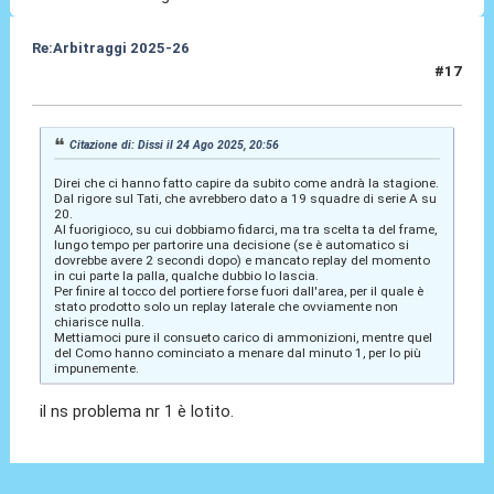
Re:Arbitraggi 2025-26
#17
24 Ago 2025, 22:13
Citazione di: Dissi il 24 Ago 2025, 20:56
Direi che ci hanno fatto capire da subito come andrà la stagione.
Dal rigore sul Tati, che avrebbero dato a 19 squadre di serie A su
20.
Al fuorigioco, su cui dobbiamo fidarci, ma tra scelta ta del frame,
lungo tempo per partorire una decisione (se è automatico si
dovrebbe avere 2 secondi dopo) e mancato replay del momento
in cui parte la palla, qualche dubbio lo lascia.
Per finire al tocco del portiere forse fuori dall'area, per il quale è
stato prodotto solo un replay laterale che ovviamente non
chiarisce nulla.
Mettiamoci pure il consueto carico di ammonizioni, mentre quel
del Como hanno cominciato a menare dal minuto 1, per lo più
impunemente.
il ns problema nr 1 è lotito.