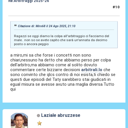
Re:Arbitraggi 2025-26
#10
24 Ago 2025, 21:42
Citazione di: Miro68 il 24 Ago 2025, 21:10
Ragazzi se oggi diamo la colpa all'arbitraggio ci facciamo del
male.. non so se avete capito che sarà un'annata da decimo
posto o ancora peggio
a miro,mi sa che forse i concetti non sono
chiari,nessuno ha detto che abbiamo perso per colpa
dell'arbitro,ma abbiamo come al solito dovuto
commentare certe bizzarre decisioni
arbitrali.Io
che
sono convinto che qlcs contro di noi esista,ti chiedo se
questi due episodi del Taty sarebbero stai giudicati in
egual misura se avesse avuto una maglia diversa.Tutto
qui
Laziale abruzzese