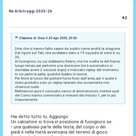
Re:Arbitraggi 2025-26
#2
24 Ago 2025, 21:01
Citazione di: Dissi il 24 Ago 2025, 20:56
Direi che ci hanno fatto capire da subito come andrà la stagione.
Dal rigore sul Tati, che avrebbero dato a 19 squadre di serie A su
20.
Al fuorigioco, su cui dobbiamo fidarci, ma tra scelta ta del frame,
lungo tempo per partorire una decisione (se è automatico si
dovrebbe avere 2 secondi dopo) e mancato replay del momento
in cui parte la palla, qualche dubbio lo lascia.
Per finire al tocco del portiere forse fuori dall'area, per il quale è
stato prodotto solo un replay laterale che ovviamente non
chiarisce nulla.
Mettiamoci pure il consueto carico di ammonizioni, mentre quel
del Como hanno cominciato a menare dal minuto 1, per lo più
impunemente.
Hai detto tutto tu. Aggiungo:
Un calciatore si trova in posizione di fuorigioco se:
• una qualsiasi parte della testa, del corpo o dei
piedi è nella metà avversaria del terreno di gioco