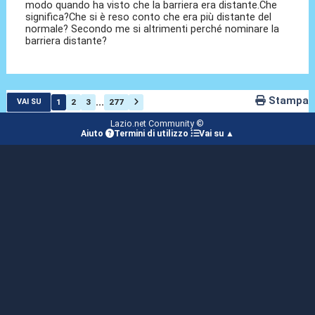
modo quando ha visto che la barriera era distante.Che
significa?Che si è reso conto che era più distante del
normale? Secondo me si altrimenti perché nominare la
barriera distante?
Stampa
...
1
2
3
277
VAI SU
Lazio.net Community ©
Aiuto
Termini di utilizzo
Vai su ▲