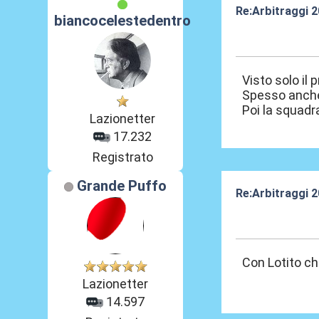
Re:Arbitraggi 
biancocelestedentro
24 Ago 2025, 2
Visto solo il 
Spesso anche
Poi la squadr
Lazionetter
17.232
Registrato
Grande Puffo
Re:Arbitraggi 
24 Ago 2025, 2
Con Lotito ch
Lazionetter
14.597