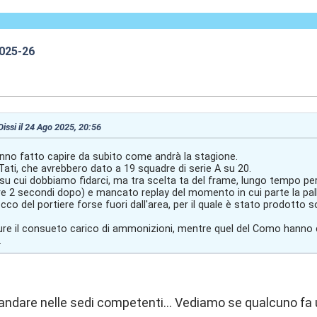
2025-26
0:57
Dissi il 24 Ago 2025, 20:56
anno fatto capire da subito come andrà la stagione.
 Tati, che avrebbero dato a 19 squadre di serie A su 20.
 su cui dobbiamo fidarci, ma tra scelta ta del frame, lungo tempo pe
e 2 secondi dopo) e mancato replay del momento in cui parte la palla
tocco del portiere forse fuori dall'area, per il quale è stato prodotto
re il consueto carico di ammonizioni, mentre quel del Como hanno c
.
 andare nelle sedi competenti... Vediamo se qualcuno fa