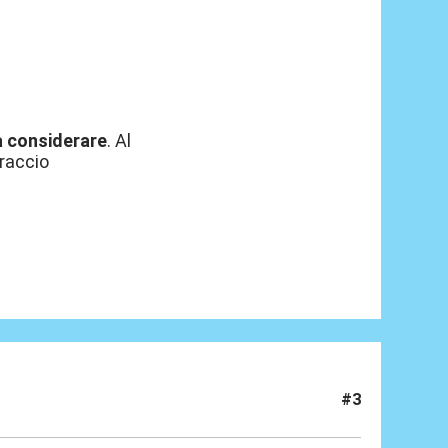
 da considerare
. Al
braccio
#3