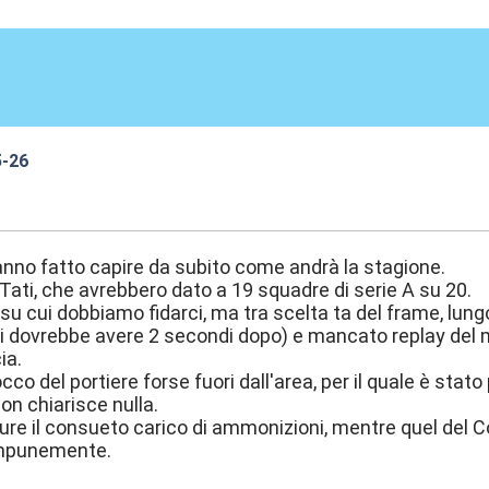
5-26
0:56
hanno fatto capire da subito come andrà la stagione.
l Tati, che avrebbero dato a 19 squadre di serie A su 20.
, su cui dobbiamo fidarci, ma tra scelta ta del frame, lun
 dovrebbe avere 2 secondi dopo) e mancato replay del m
ia.
tocco del portiere forse fuori dall'area, per il quale è sta
n chiarisce nulla.
ure il consueto carico di ammonizioni, mentre quel del
 impunemente.