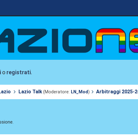
i
o
registrati
.
Lazio
Lazio Talk
Arbitraggi 2025-2
(Moderatore:
LN_Mod
)
ssione.