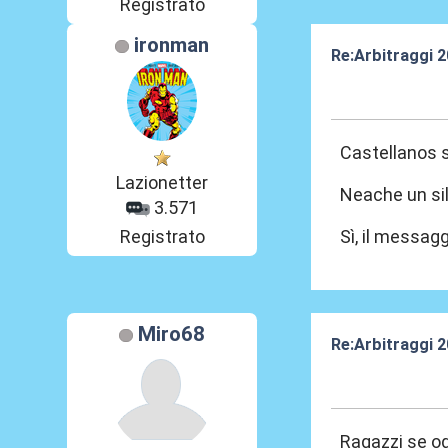
Registrato
ironman
Re:Arbitraggi 
24 Ago 2025, 2
Castellanos s
Lazionetter
Neache un sil
3.571
Registrato
Sì, il messagg
Miro68
Re:Arbitraggi 
24 Ago 2025, 2
Ragazzi se og