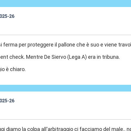
2025-26
1:04
i ferma per proteggere il pallone che è suo e viene travol
ent check. Mentre De Siervo (Lega A) era in tribuna.
io è chiaro.
2025-26
1:10
gi diamo la colpa all'arbitraggio ci facciamo del male..