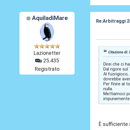
AquiladiMare
Re:Arbitraggi 
24 Ago 2025, 2
Citazione di: 
Lazionetter
25.435
Direi che ci h
Registrato
Dal rigore sul
Al fuorigioco,
dovrebbe aver
Per finire al 
nulla.
Mettiamoci pu
impunemente
È sufficiente