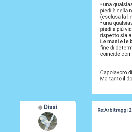
• una qualsias
piedi è nella
(esclusa la l
• una qualsias
piedi è più vi
rispetto sia a
Le mani e le b
fine di determ
coincide con l
Capolavoro di 
Ma tanto il d
Dissi
Re:Arbitraggi 
24 Ago 2025, 2