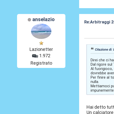
anselazio
Re:Arbitraggi 
24 Ago 2025, 2
Lazionetter
Citazione di: 
1.972
Direi che ci h
Registrato
Dal rigore sul
Al fuorigioco,
dovrebbe aver
Per finire al 
nulla.
Mettiamoci pu
impunemente
Hai detto tut
Un calciatore 