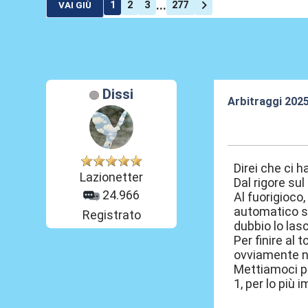
...
1
2
3
277
VAI GIÙ
Dissi
Arbitraggi 202
24 Ago 2025, 2
Direi che ci 
Lazionetter
Dal rigore su
24.966
Al fuorigioco
automatico si
Registrato
dubbio lo lasc
Per finire al 
ovviamente no
Mettiamoci p
1, per lo più