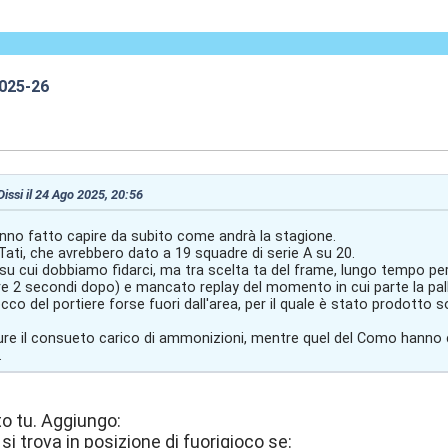
2025-26
1:01
Dissi il 24 Ago 2025, 20:56
anno fatto capire da subito come andrà la stagione.
 Tati, che avrebbero dato a 19 squadre di serie A su 20.
 su cui dobbiamo fidarci, ma tra scelta ta del frame, lungo tempo pe
e 2 secondi dopo) e mancato replay del momento in cui parte la palla
tocco del portiere forse fuori dall'area, per il quale è stato prodotto
re il consueto carico di ammonizioni, mentre quel del Como hanno c
.
to tu. Aggiungo:
si trova in posizione di fuorigioco se: