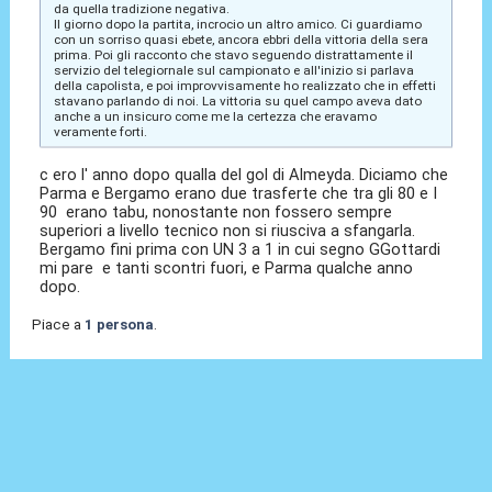
da quella tradizione negativa.
Il giorno dopo la partita, incrocio un altro amico. Ci guardiamo
con un sorriso quasi ebete, ancora ebbri della vittoria della sera
prima. Poi gli racconto che stavo seguendo distrattamente il
servizio del telegiornale sul campionato e all'inizio si parlava
della capolista, e poi improvvisamente ho realizzato che in effetti
stavano parlando di noi. La vittoria su quel campo aveva dato
anche a un insicuro come me la certezza che eravamo
veramente forti.
c ero l' anno dopo qualla del gol di Almeyda. Diciamo che
Parma e Bergamo erano due trasferte che tra gli 80 e I
90 erano tabu, nonostante non fossero sempre
superiori a livello tecnico non si riusciva a sfangarla.
Bergamo fini prima con UN 3 a 1 in cui segno GGottardi
mi pare e tanti scontri fuori, e Parma qualche anno
dopo.
Piace a
1 persona
.