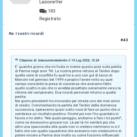
Lazionetter
183
Registrato
Re: I vostri ricordi
#43
14 Lug 2026, 16:19
Citazione di: biancocelestedentro il 14 Lug 2026, 15:26
E' qualche giorno che mi frulla in mente questo post sulle partite
di Parma negli anni '90. La nostra prima vittoria al Tardini dopo
quella serie di sconfitte fu quel tre a uno con gol di tacco di
Mancini nel gennaio del 1999 e proprio l'avere vinto su quel
campo consolidò la presa di coscienza che avevamo fatto
quello scatto in più che ci avrebbe proiettato seriamente verso la
vittoria del campionato. Due ricordi personali intorno a quella
partita.
Nei giorni precedenti ho incrociato per strada uno dei miei amici
di stadio. Commentando la partita del Tardini della domenica
successiva, speravamo quasi sotto voce di fare un punto che ci
sembrava un risultato positivo. Finché poi non l'ho guardato in
faccia e ho detto: "Ma quale pareggio, andiamo a fare i tre punti!",
come se dovessimo giocare noi. Là per là mi sembrò più che
altro una spacconata alla quale non ci credevo nemmeno io e il
fatto che con quello squadrone che avevamo non credessimo di
potere vincere a Parma dice molto su come fossimo influenzati