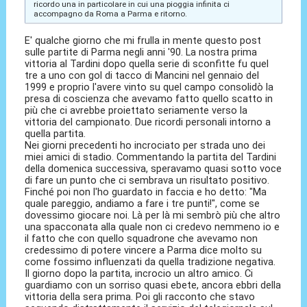
ricordo una in particolare in cui una pioggia infinita ci
accompagno da Roma a Parma e ritorno.
E' qualche giorno che mi frulla in mente questo post
sulle partite di Parma negli anni '90. La nostra prima
vittoria al Tardini dopo quella serie di sconfitte fu quel
tre a uno con gol di tacco di Mancini nel gennaio del
1999 e proprio l'avere vinto su quel campo consolidò la
presa di coscienza che avevamo fatto quello scatto in
più che ci avrebbe proiettato seriamente verso la
vittoria del campionato. Due ricordi personali intorno a
quella partita.
Nei giorni precedenti ho incrociato per strada uno dei
miei amici di stadio. Commentando la partita del Tardini
della domenica successiva, speravamo quasi sotto voce
di fare un punto che ci sembrava un risultato positivo.
Finché poi non l'ho guardato in faccia e ho detto: "Ma
quale pareggio, andiamo a fare i tre punti!", come se
dovessimo giocare noi. Là per là mi sembrò più che altro
una spacconata alla quale non ci credevo nemmeno io e
il fatto che con quello squadrone che avevamo non
credessimo di potere vincere a Parma dice molto su
come fossimo influenzati da quella tradizione negativa.
Il giorno dopo la partita, incrocio un altro amico. Ci
guardiamo con un sorriso quasi ebete, ancora ebbri della
vittoria della sera prima. Poi gli racconto che stavo