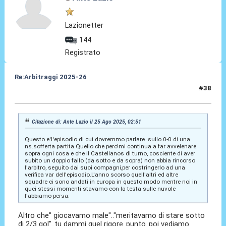
Lazionetter
144
Registrato
Re:Arbitraggi 2025-26
#38
25 Ago 2025, 02:56
Citazione di: Ante Lazio il 25 Ago 2025, 02:51
Questo e'l'episodio di cui dovremmo parlare..sullo 0-0 di una
ns.sofferta partita.Quello che pero'mi continua a far avvelenare
sopra ogni cosa e che il Castellanos di turno, cosciente di aver
subito un doppio fallo (da sotto e da sopra) non abbia rincorso
l'arbitro, seguito dai suoi compagni,per costringerlo ad una
verifica var dell'episodio.L'anno scorso quell'altri ed altre
squadre ci sono andati in europa in questo modo mentre noi in
quei stessi momenti stavamo con la testa sulle nuvole
l'abbiamo persa.
Altro che" giocavamo male".."meritavamo di stare sotto
di 2/3 gol"..tu dammi quel rigore..punto..poi vediamo