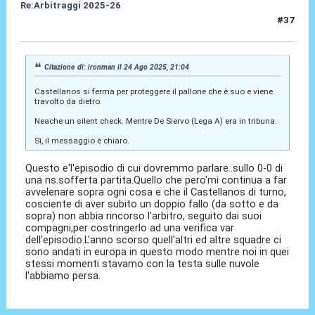
Re:Arbitraggi 2025-26
#37
25 Ago 2025, 02:51
Citazione di: ironman il 24 Ago 2025, 21:04
Castellanos si ferma per proteggere il pallone che è suo e viene
travolto da dietro.
Neache un silent check. Mentre De Siervo (Lega A) era in tribuna.
Sì, il messaggio è chiaro.
Questo e'l'episodio di cui dovremmo parlare..sullo 0-0 di
una ns.sofferta partita.Quello che pero'mi continua a far
avvelenare sopra ogni cosa e che il Castellanos di turno,
cosciente di aver subito un doppio fallo (da sotto e da
sopra) non abbia rincorso l'arbitro, seguito dai suoi
compagni,per costringerlo ad una verifica var
dell'episodio.L'anno scorso quell'altri ed altre squadre ci
sono andati in europa in questo modo mentre noi in quei
stessi momenti stavamo con la testa sulle nuvole
l'abbiamo persa.