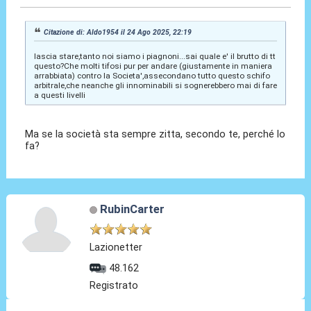
Citazione di: Aldo1954 il 24 Ago 2025, 22:19
lascia stare,tanto noi siamo i piagnoni...sai quale e' il brutto di tt
questo?Che molti tifosi pur per andare (giustamente in maniera
arrabbiata) contro la Societa',assecondano tutto questo schifo
arbitrale,che neanche gli innominabili si sognerebbero mai di fare
a questi livelli
Ma se la società sta sempre zitta, secondo te, perché lo
fa?
RubinCarter
Lazionetter
48.162
Registrato