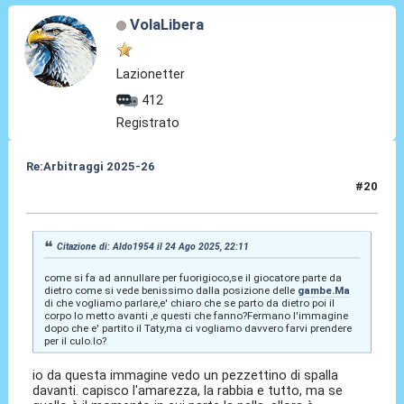
VolaLibera
Lazionetter
412
Registrato
Re:Arbitraggi 2025-26
#20
24 Ago 2025, 22:18
Citazione di: Aldo1954 il 24 Ago 2025, 22:11
come si fa ad annullare per fuorigioco,se il giocatore parte da
dietro come si vede benissimo dalla posizione delle
gambe.Ma
di che vogliamo parlare,e' chiaro che se parto da dietro poi il
corpo lo metto avanti ,e questi che fanno?Fermano l'immagine
dopo che e' partito il Taty,ma ci vogliamo davvero farvi prendere
per il culo.lo?
io da questa immagine vedo un pezzettino di spalla
davanti. capisco l'amarezza, la rabbia e tutto, ma se