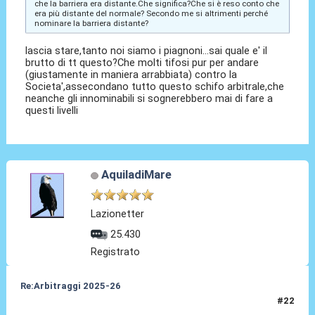
che la barriera era distante.Che significa?Che si è reso conto che
era più distante del normale? Secondo me si altrimenti perché
nominare la barriera distante?
lascia stare,tanto noi siamo i piagnoni...sai quale e' il
brutto di tt questo?Che molti tifosi pur per andare
(giustamente in maniera arrabbiata) contro la
Societa',assecondano tutto questo schifo arbitrale,che
neanche gli innominabili si sognerebbero mai di fare a
questi livelli
AquiladiMare
Lazionetter
25.430
Registrato
Re:Arbitraggi 2025-26
#22
24 Ago 2025, 22:22