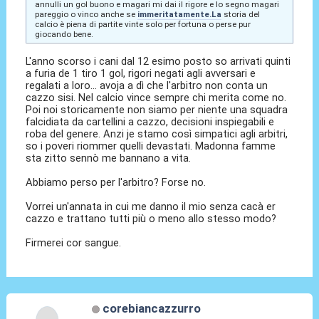
annulli un gol buono e magari mi dai il rigore e lo segno magari
pareggio o vinco anche se
immeritatamente.La
storia del
calcio è piena di partite vinte solo per fortuna o perse pur
giocando bene.
L'anno scorso i cani dal 12 esimo posto so arrivati quinti
a furia de 1 tiro 1 gol, rigori negati agli avversari e
regalati a loro... avoja a dì che l'arbitro non conta un
cazzo sisi. Nel calcio vince sempre chi merita come no.
Poi noi storicamente non siamo per niente una squadra
falcidiata da cartellini a cazzo, decisioni inspiegabili e
roba del genere. Anzi je stamo così simpatici agli arbitri,
so i poveri riommer quelli devastati. Madonna famme
sta zitto sennò me bannano a vita.
Abbiamo perso per l'arbitro? Forse no.
Vorrei un'annata in cui me danno il mio senza cacà er
cazzo e trattano tutti più o meno allo stesso modo?
Firmerei cor sangue.
corebiancazzurro