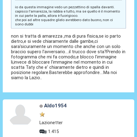
io da questa immagine vedo un pezzettino di spalla davanti.
capisco l'amarezza, la rabbia e tutto, ma se quello è il momento
in cui parte la palla, allora è fuorigioco.
che poi ad altre squadre glielo avrebbero dato buono, non ci
sono dubbi
non si tratta di amarezza ,ma di pura fisica,se io parto
dietro,e si vede chiaramente dalle gambe,ci
sara'sicuramente un momento che anche con un solo
braccio supero l'avversario....il trucco dove sta?Prendo in
fotogramma che mi fa comodo,e blocco l'immagine
li,invece di bloccare l'immagine nel momento in cui
scatta Taty che e' chiaramente dietro e quindi in
posizione regolare.Basterebbe approfondire....Ma noi
siamo la Lazio..
Aldo1954
Lazionetter
1.415