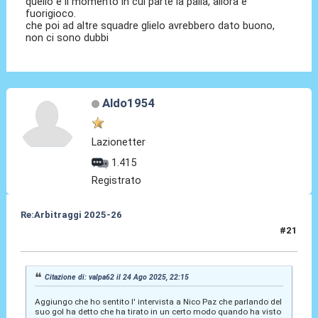
quello è il momento in cui parte la palla, allora è
fuorigioco.
che poi ad altre squadre glielo avrebbero dato buono,
non ci sono dubbi
Aldo1954
Lazionetter
1.415
Registrato
Re:Arbitraggi 2025-26
#21
24 Ago 2025, 22:19
Citazione di: valpa62 il 24 Ago 2025, 22:15
Aggiungo che ho sentito l' intervista a Nico Paz che parlando del
suo gol ha detto che ha tirato in un certo modo quando ha visto