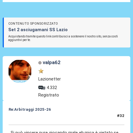
CONTENUTO SPONSORIZZATO
Set 2 asciugamani SS Lazio
Acquistando tramite questo link contribuisci a sostenere il nostro sito, senza costi
aggiuntivi per te.
valpa62
Lazionetter
4.332
Registrato
Re:Arbitraggi 2025-26
#32
25 Ago 2025, 00:44
Si può vincere pure giocando male eh,mica è vietato,se