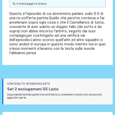
Sì, il messaggio è chiaro.
Questo e'l'episodio di cui dovremmo parlare..sullo 0-0 di
una ns.sofferta partita.Quello che pero'mi continua a far
avvelenare sopra ogni cosa e che il Castellanos di turno,
cosciente di aver subito un doppio fallo (da sotto e da
sopra) non abbia rincorso l'arbitro, seguito dai suoi
compagni,per costringerlo ad una verifica var
dell'episodio.L'anno scorso quell'altri ed altre squadre ci
sono andati in europa in questo modo mentre noi in quei
stessi momenti stavamo con la testa sulle nuvole
l'abbiamo persa.
CONTENUTO SPONSORIZZATO
Set 2 asciugamani SS Lazio
Acquistando tramite questo link contribuisci a sostenere il nostro sito, senza costi
aggiuntivi per te.