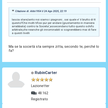
Citazione di: Aldo1954 il 24 Ago 2025, 22:19
lascia stare,tanto noi siamo i piagnoni...sai quale e' il brutto di tt
questo?Che molti tifosi pur per andare (giustamente in maniera
arrabbiata) contro la Societa',assecondano tutto questo schifo
arbitrale,che neanche gli innominabili si sognerebbero mai di fare
a questi livelli
Ma se la società sta sempre zitta, secondo te, perché lo
fa?
RubinCarter
Lazionetter
48.162
Registrato