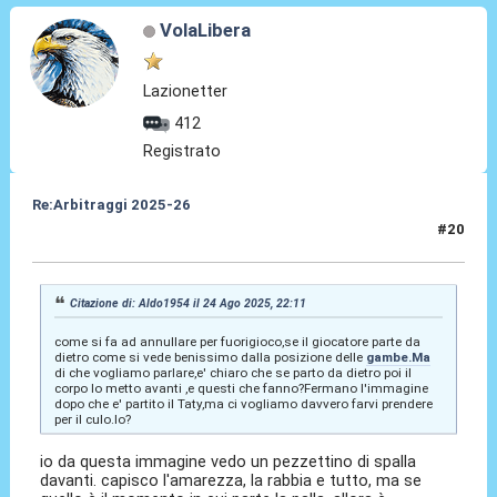
VolaLibera
Lazionetter
412
Registrato
Re:Arbitraggi 2025-26
#20
24 Ago 2025, 22:18
Citazione di: Aldo1954 il 24 Ago 2025, 22:11
come si fa ad annullare per fuorigioco,se il giocatore parte da
dietro come si vede benissimo dalla posizione delle
gambe.Ma
di che vogliamo parlare,e' chiaro che se parto da dietro poi il
corpo lo metto avanti ,e questi che fanno?Fermano l'immagine
dopo che e' partito il Taty,ma ci vogliamo davvero farvi prendere
per il culo.lo?
io da questa immagine vedo un pezzettino di spalla
davanti. capisco l'amarezza, la rabbia e tutto, ma se