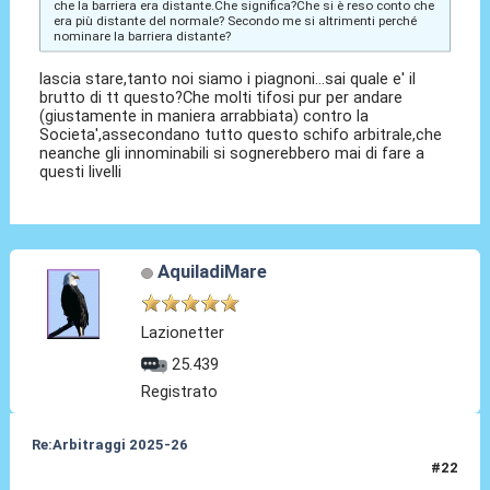
che la barriera era distante.Che significa?Che si è reso conto che
era più distante del normale? Secondo me si altrimenti perché
nominare la barriera distante?
lascia stare,tanto noi siamo i piagnoni...sai quale e' il
brutto di tt questo?Che molti tifosi pur per andare
(giustamente in maniera arrabbiata) contro la
Societa',assecondano tutto questo schifo arbitrale,che
neanche gli innominabili si sognerebbero mai di fare a
questi livelli
AquiladiMare
Lazionetter
25.439
Registrato
Re:Arbitraggi 2025-26
#22
24 Ago 2025, 22:22