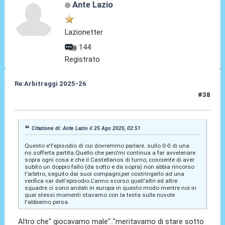
Ante Lazio
Lazionetter
144
Registrato
Re:Arbitraggi 2025-26
#38
25 Ago 2025, 02:56
Citazione di: Ante Lazio il 25 Ago 2025, 02:51
Questo e'l'episodio di cui dovremmo parlare..sullo 0-0 di una
ns.sofferta partita.Quello che pero'mi continua a far avvelenare
sopra ogni cosa e che il Castellanos di turno, cosciente di aver
subito un doppio fallo (da sotto e da sopra) non abbia rincorso
l'arbitro, seguito dai suoi compagni,per costringerlo ad una
verifica var dell'episodio.L'anno scorso quell'altri ed altre
squadre ci sono andati in europa in questo modo mentre noi in
quei stessi momenti stavamo con la testa sulle nuvole
l'abbiamo persa.
Altro che" giocavamo male".."meritavamo di stare sotto