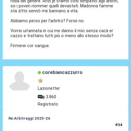
roba del genere. Anzi je stamo così simpatici agli arbitri,
so i poveri riommer quelli devastati. Madonna famme
sta zitto sennò me bannano a vita.
Abbiamo perso per l'arbitro? Forse no.
Vorrei un'annata in cui me danno il mio senza cacà er
cazzo e trattano tutti più o meno allo stesso modo?
Firmerei cor sangue.
corebiancazzurro
Lazionetter
3.860
Registrato
Re:Arbitraggi 2025-26
#34
25 Ago 2025, 01:36