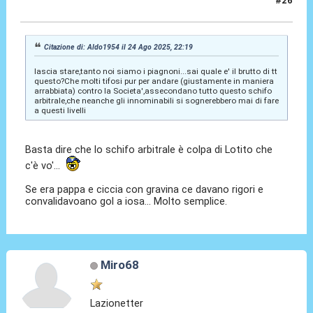
#26
24 Ago 2025, 22:38
Citazione di: Aldo1954 il 24 Ago 2025, 22:19
lascia stare,tanto noi siamo i piagnoni...sai quale e' il brutto di tt
questo?Che molti tifosi pur per andare (giustamente in maniera
arrabbiata) contro la Societa',assecondano tutto questo schifo
arbitrale,che neanche gli innominabili si sognerebbero mai di fare
a questi livelli
Basta dire che lo schifo arbitrale è colpa di Lotito che
c'è vo'...
Se era pappa e ciccia con gravina ce davano rigori e
convalidavoano gol a iosa... Molto semplice.
Miro68
Lazionetter