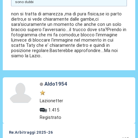
sono dubbi
non si tratta di amarezza ,ma di pura fisica,se io parto
dietro,e si vede chiaramente dalle gambe,ci
sara'sicuramente un momento che anche con un solo
braccio supero l'avversario....il trucco dove sta?Prendo in
fotogramma che mi fa comodo,e blocco l'immagine
li,invece di bloccare l'immagine nel momento in cui
scatta Taty che e' chiaramente dietro e quindi in
posizione regolare.Basterebbe approfondire....Ma noi
siamo la Lazio..
Aldo1954
Lazionetter
1.415
Registrato
Re:Arbitraggi 2025-26