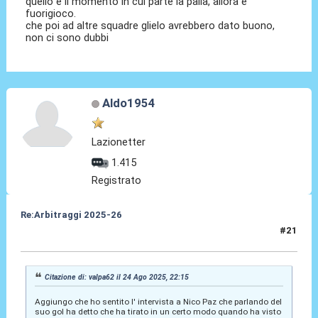
quello è il momento in cui parte la palla, allora è
fuorigioco.
che poi ad altre squadre glielo avrebbero dato buono,
non ci sono dubbi
Aldo1954
Lazionetter
1.415
Registrato
Re:Arbitraggi 2025-26
#21
24 Ago 2025, 22:19
Citazione di: valpa62 il 24 Ago 2025, 22:15
Aggiungo che ho sentito l' intervista a Nico Paz che parlando del
suo gol ha detto che ha tirato in un certo modo quando ha visto