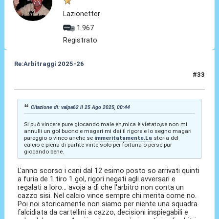
Lazionetter
1.967
Registrato
Re:Arbitraggi 2025-26
#33
25 Ago 2025, 01:19
Citazione di: valpa62 il 25 Ago 2025, 00:44
Si può vincere pure giocando male eh,mica è vietato,se non mi
annulli un gol buono e magari mi dai il rigore e lo segno magari
pareggio o vinco anche se
immeritatamente.La
storia del
calcio è piena di partite vinte solo per fortuna o perse pur
giocando bene.
L'anno scorso i cani dal 12 esimo posto so arrivati quinti
a furia de 1 tiro 1 gol, rigori negati agli avversari e
regalati a loro... avoja a dì che l'arbitro non conta un
cazzo sisi. Nel calcio vince sempre chi merita come no.
Poi noi storicamente non siamo per niente una squadra
falcidiata da cartellini a cazzo, decisioni inspiegabili e