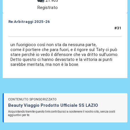
21.903
Registrato
Re:Arbitraggi 2025-26
#31
24 Ago 2025, 23:28
un fuorigioco così non sta da nessuna parte,
come il portiere che para fuori, e il rigore sul Taty ci può
stare perchè io vedo il difensore che va dritto sull'uomo.
Detto questo ci hanno devastato e la vittoria ai punti
sarebbe meritata, ma non è la boxe.
CONTENUTO SPONSORIZZATO
Beauty Viaggio Prodotto Ufficiale SS LAZIO
Acquistando tramite questo link contribuisci a sostenere il nostro sito, senza costi
aggiuntivi per te.