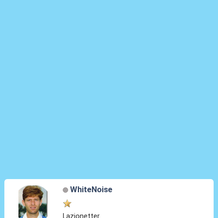
WhiteNoise
Lazionetter