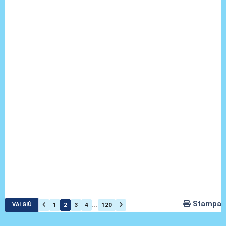
Stampa
...
1
2
3
4
120
VAI GIÙ