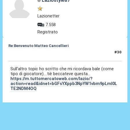
Laziostyle87
Lazionetter
7.558
Registrato
Re:Benvenuto Matteo Cancellieri
#30
30 Giu 2022, 16:53
Sull'altro topic ho scritto che mi ricordava bale (come
tipo di giocatore)....tiè beccateve questa...
https://m.tuttomercatoweb.com/lazio/?
action=read&idnet=bGFsYXppb3NpYW1vbm9pLml0L
TE2NDM4OQ