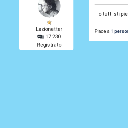
Io tutti sti p
Lazionetter
Piace a
1 perso
17.230
Registrato