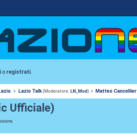
i
o
registrati
.
Lazio
Lazio Talk
Matteo Cancellieri
(Moderatore:
LN_Mod
)
c Ufficiale)
ssione.