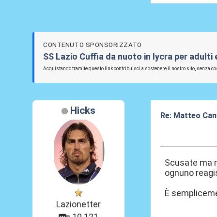
CONTENUTO SPONSORIZZATO
SS Lazio Cuffia da nuoto in lycra per adulti
Acquistando tramite questo link contribuisci a sostenere il nostro sito, senza cos
Hicks
Re: Matteo Cance
27 Mag 2026, 2
Scusate ma mi
ognuno reagis
È semplicemen
Lazionetter
10.121