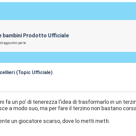
 e bambini Prodotto Ufficiale
ti aggiuntivi per te.
llieri (Topic Ufficiale)
1:59
 fa un po' di tenerezza l'idea di trasformarlo in un terzi
ce a modo suo, ma per fare il terzino non bastano cors
te un giocatore scarso, dove lo metti metti.