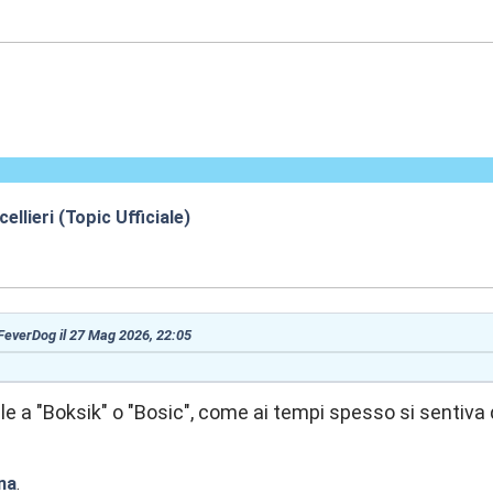
2:05
llieri (Topic Ufficiale)
3:47
 FeverDog il 27 Mag 2026, 22:05
le a "Boksik" o "Bosic", come ai tempi spesso si sentiva d
na
.