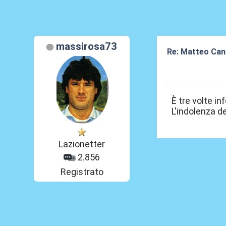
massirosa73
Re: Matteo Cance
27 Mag 2026, 2
È tre volte i
L'indolenza de
Lazionetter
2.856
Registrato