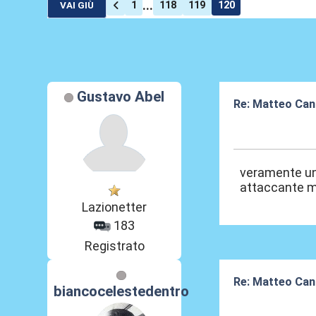
...
1
118
119
120
VAI GIÙ
Gustavo Abel
Re: Matteo Cance
26 Mag 2026, 2
veramente un 
attaccante m
Lazionetter
183
Registrato
Re: Matteo Cance
biancocelestedentro
27 Mag 2026, 2