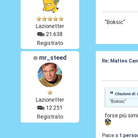
27 Mag 2026, 2
"Boksic"
Lazionetter
21.638
Registrato
mr_steed
Re: Matteo Cance
27 Mag 2026, 2
Citazione di:
Lazionetter
"Boksic"
12.251
forse più simi
Registrato
Piace a
1 perso