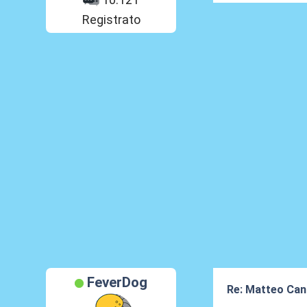
Registrato
FeverDog
Re: Matteo Cance