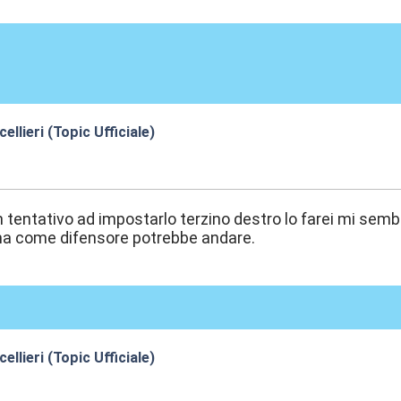
llieri (Topic Ufficiale)
2:07
tentativo ad impostarlo terzino destro lo farei mi sem
a come difensore potrebbe andare.
llieri (Topic Ufficiale)
0:41