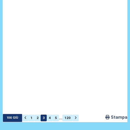
Stampa
...
1
2
3
4
5
120
VAI GIÙ