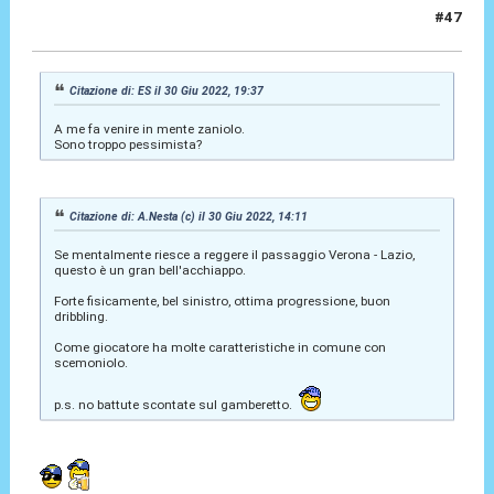
#47
30 Giu 2022, 19:39
Citazione di: ES il 30 Giu 2022, 19:37
A me fa venire in mente zaniolo.
Sono troppo pessimista?
Citazione di: A.Nesta (c) il 30 Giu 2022, 14:11
Se mentalmente riesce a reggere il passaggio Verona - Lazio,
questo è un gran bell'acchiappo.
Forte fisicamente, bel sinistro, ottima progressione, buon
dribbling.
Come giocatore ha molte caratteristiche in comune con
scemoniolo.
p.s. no battute scontate sul gamberetto.