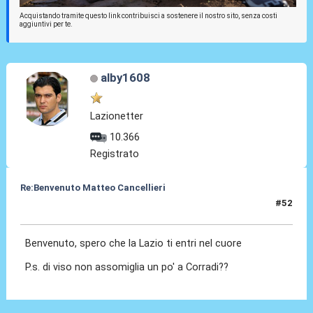
Acquistando tramite questo link contribuisci a sostenere il nostro sito, senza costi
aggiuntivi per te.
alby1608
Lazionetter
10.366
Registrato
Re:Benvenuto Matteo Cancellieri
#52
30 Giu 2022, 19:48
Benvenuto, spero che la Lazio ti entri nel cuore
P.s. di viso non assomiglia un po' a Corradi??