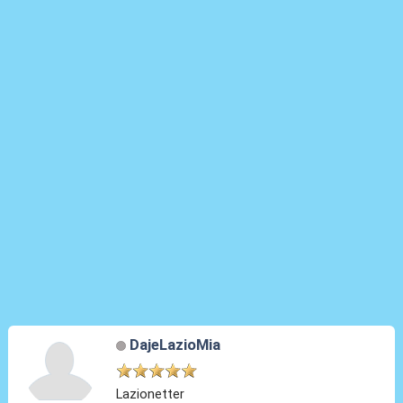
DajeLazioMia
Lazionetter