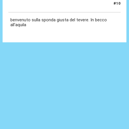
#10
30 Giu 2022, 15:03
benvenuto sulla sponda giusta del tevere. In becco
all'aquila