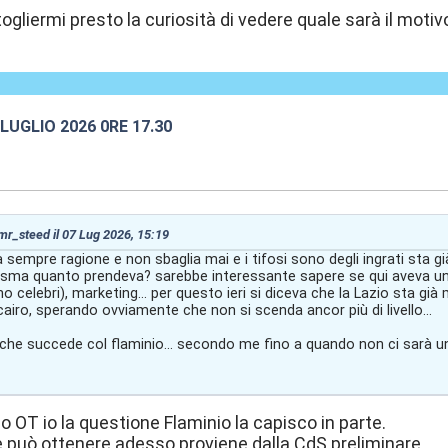
ogliermi presto la curiosità di vedere quale sarà il motiv
2 LUGLIO 2026 0RE 17.30
:28
 mr_steed il 07 Lug 2026, 15:19
 sempre ragione e non sbaglia mai e i tifosi sono degli ingrati sta 
desma quanto prendeva? sarebbe interessante sapere se qui aveva un c
 celebri), marketing... per questo ieri si diceva che la Lazio sta gi
cairo, sperando ovviamente che non si scenda ancor più di livello...
che succede col flaminio... secondo me fino a quando non ci sarà un
 OT io la questione Flaminio la capisco in parte.
che può ottenere adesso proviene dalla CdS preliminare.