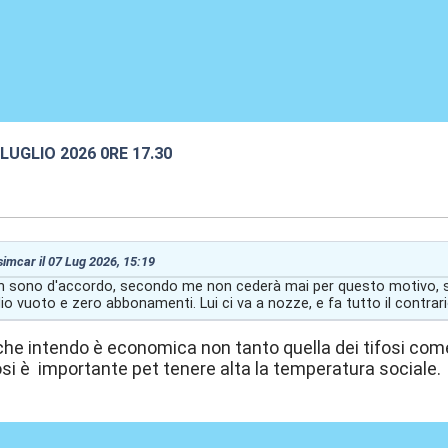
2 LUGLIO 2026 0RE 17.30
:37
 simcar il 07 Lug 2026, 15:19
 sono d'accordo, secondo me non cederà mai per questo motivo, se 
io vuoto e zero abbonamenti. Lui ci va a nozze, e fa tutto il contra
che intendo è economica non tanto quella dei tifosi come
fosi è importante pet tenere alta la temperatura sociale.