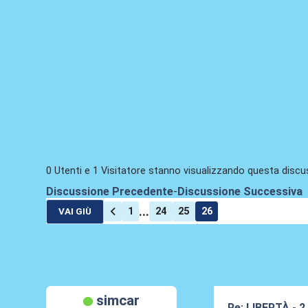
0 Utenti e 1 Visitatore stanno visualizzando questa discu
Discussione Precedente
-
Discussione Successiva
...
1
24
25
26
VAI GIÙ
simcar
Re: LIBERTÀ - 