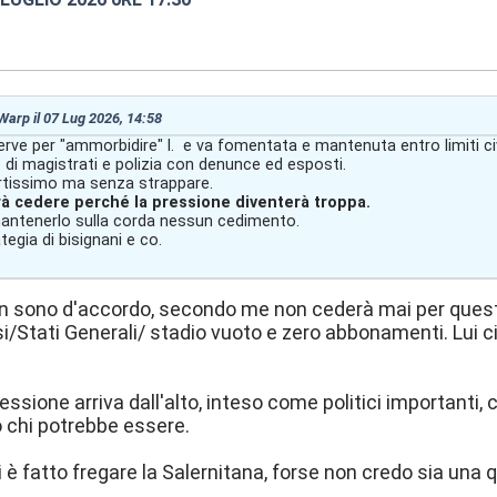
:19
 Warp il 07 Lug 2026, 14:58
rve per "ammorbidire" l. e va fomentata e mantenuta entro limiti civ
 di magistrati e polizia con denunce ed esposti.
rtissimo ma senza strappare.
rà cedere perché la pressione diventerà troppa.
ntenerlo sulla corda nessun cedimento.
tegia di bisignani e co.
n sono d'accordo, secondo me non cederà mai per questo
si/Stati Generali/ stadio vuoto e zero abbonamenti. Lui ci 
essione arriva dall'alto, inteso come politici importanti,
o chi potrebbe essere.
 è fatto fregare la Salernitana, forse non credo sia un