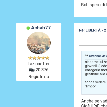
Boh spero di t
Achab77
Re: LIBERTÀ - 
07 Lug 2026, 15
Citazione di:
siccome lui ha
Lazionetter
giovanili (Le
20.376
categoria meno
gestione alla 
Registrato
tocca vedere 
"limbo"
Anche se vado
Cioè il "sì" 