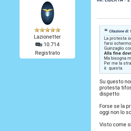
07 Lug 2026, 15
Citazione di:
Lazionetter
La protesta se
farsi schermo
10.714
Guinzaglio co
Registrato
Alla fine dov
Ma bisogna ma
Per me la stra
è questa.
Su questo no
protesta tifo
dispetto
Forse se la pr
oggi non lo s
Visto come si