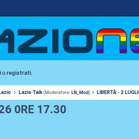
i
o
registrati
.
Lazio
Lazio Talk
LIBERTÀ - 2 LUGLI
(Moderatore:
LN_Mod
)
26 0RE 17.30