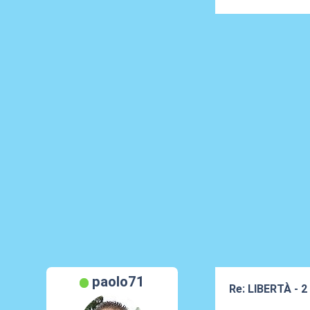
paolo71
Re: LIBERTÀ - 