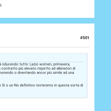
o.
#501
già riducendo tutto: Lazio women, primavera,
ontratto più elevato rispetto ad allenatori di
à morendo o diventando ancor più simile ad una
 Sì o un No definitivo resteremo in questa sorta di