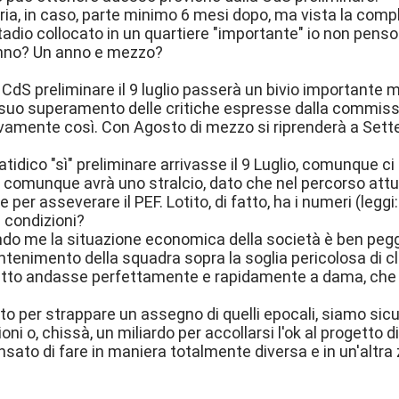
ria, in caso, parte minimo 6 mesi dopo, ma vista la compl
stadio collocato in un quartiere "importante" io non pen
nno? Un anno e mezzo?
 CdS preliminare il 9 luglio passerà un bivio importante m
 suo superamento delle critiche espresse dalla commissio
ivamente così. Con Agosto di mezzo si riprenderà a Set
 fatidico "sì" preliminare arrivasse il 9 Luglio, comunque 
 comunque avrà uno stralcio, dato che nel percorso attu
per asseverare il PEF. Lotito, di fatto, ha i numeri (leggi: 
 condizioni?
do me la situazione economica della società è ben pegg
ntenimento della squadra sopra la soglia pericolosa di cl
tto andasse perfettamente e rapidamente a dama, che ci
to per strappare un assegno di quelli epocali, siamo sicur
ioni o, chissà, un miliardo per accollarsi l'ok al progetto 
sato di fare in maniera totalmente diversa e in un'altra