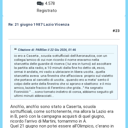
4.578
Registrato
Re: 21 giugno 1987 Lazio Vicenza
#23
22 Giu 2026, 22:46
Citazione di: PARISsn il 22 Giu 2026, 01:46
io ero a Caserta , scuola sottufficiali dell'Aeronautica, con un
collega/amico di cui non ricordo il nome eravamo nella
stanzetta delle guardie di riserva ( lui era in turno) ad ascoltare
la partita alla radio, a 10 minuti dalla fine ho detto ok, esco,
ormai è andata, mi vado a ubriacare in libera uscita...quella
stanzetta aveva una finestra che affacciava proprio sul vialetto
che portava al cancello di uscita...quando ero a meta' sento il
colpo delle ante della finestra che si aprono e sbattono e il mio
amico, laziale fracico di Ferentino che grida..." Ha segnato
Fioriniiiiiii " ....sono tornato indietro di corsa, abbiamo seguito gli
ultimi minuti abbracciati...
Anch'io, anch'io sono stato a Caserta, scuola
sottufficiali, come sottotenente, ma allora la Lazio era
in B, però con la campagna acquisti di quel giugno,
ricordo l'arrivo di Martini, tornammo in A.
Quel 21 giugno non potei essere all'Olimpico, c'erano in