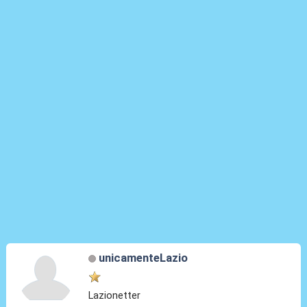
unicamenteLazio
Lazionetter