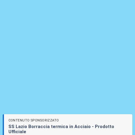
CONTENUTO SPONSORIZZATO
SS Lazio Borraccia termica in Acciaio - Prodotto
Ufficiale