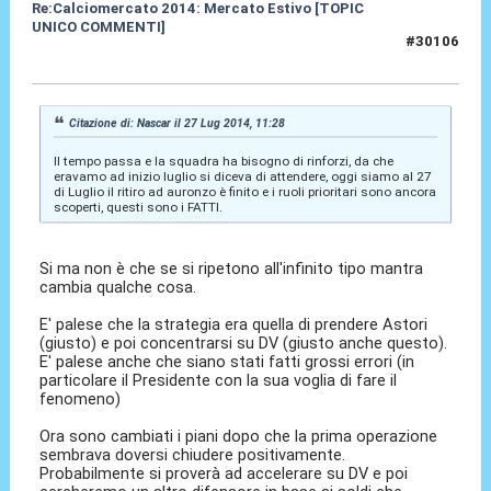
Re:Calciomercato 2014: Mercato Estivo [TOPIC
UNICO COMMENTI]
#30106
27 Lug 2014, 11:54
Citazione di: Nascar il 27 Lug 2014, 11:28
Il tempo passa e la squadra ha bisogno di rinforzi, da che
eravamo ad inizio luglio si diceva di attendere, oggi siamo al 27
di Luglio il ritiro ad auronzo è finito e i ruoli prioritari sono ancora
scoperti, questi sono i FATTI.
Si ma non è che se si ripetono all'infinito tipo mantra
cambia qualche cosa.
E' palese che la strategia era quella di prendere Astori
(giusto) e poi concentrarsi su DV (giusto anche questo).
E' palese anche che siano stati fatti grossi errori (in
particolare il Presidente con la sua voglia di fare il
fenomeno)
Ora sono cambiati i piani dopo che la prima operazione
sembrava doversi chiudere positivamente.
Probabilmente si proverà ad accelerare su DV e poi