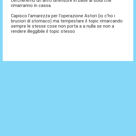
cercheremo un altro difensore in base ai soldi che
rimarranno in cassa.
Capisco l'amarezza per l'operazione Astori (io c'ho i
bruciori di stomaco) ma tempestare il topic rimarcando
sempre le stesse cose non porta a a nulla se non a
rendere illeggibile il topic stesso