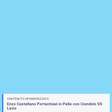
CONTENUTO SPONSORIZZATO
Enzo Castellano Portachiavi in Pelle con Ciondolo SS
Lazio