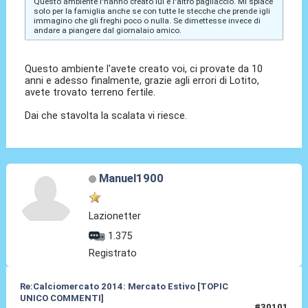
Questo ambiente l'hanno creato lui e l'altro pagliaccio. Mi spiace
solo per la famiglia anche se con tutte le stecche che prende igli
immagino che gli freghi poco o nulla. Se dimettesse invece di
andare a piangere dal giornalaio amico.
Questo ambiente l'avete creato voi, ci provate da 10
anni e adesso finalmente, grazie agli errori di Lotito,
avete trovato terreno fertile.
Dai che stavolta la scalata vi riesce.
Manuel1900
Lazionetter
1.375
Registrato
Re:Calciomercato 2014: Mercato Estivo [TOPIC
UNICO COMMENTI]
#30101