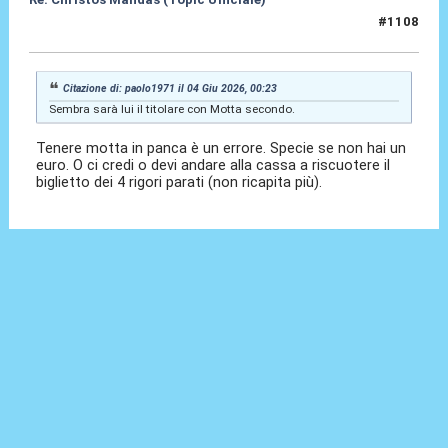
#1108
04 Giu 2026, 06:57
Citazione di: paolo1971 il 04 Giu 2026, 00:23
Sembra sarà lui il titolare con Motta secondo.
Tenere motta in panca è un errore. Specie se non hai un
euro. O ci credi o devi andare alla cassa a riscuotere il
biglietto dei 4 rigori parati (non ricapita più).