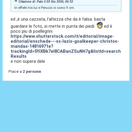
Citazione di: Palo il 03 Giu 2026, 06:32
In effetti tra lui e Peruzzi ci sono 9 cm.
ed ,è una cazzata, l'altezza che da è falsa. basta
guardare le foto, si mette in punta dei piedi
ed è
poco piu di poellegrini
https://www.shutterstock.com/it/editorial/image-
editorial/enschede---ss-lazio-goalkeeper-christos-
mandas-14816971e?
trackingId=5YiXBk7eI8CABanZSuNH7g&listId=search
Results
e non supera dele
Piace a
2 persone
.