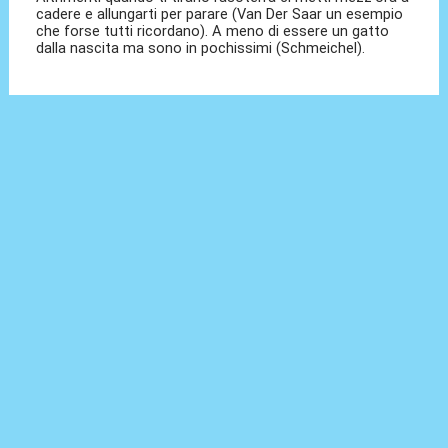
cadere e allungarti per parare (Van Der Saar un esempio
che forse tutti ricordano). A meno di essere un gatto
dalla nascita ma sono in pochissimi (Schmeichel).