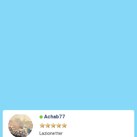
Achab77
Lazionetter