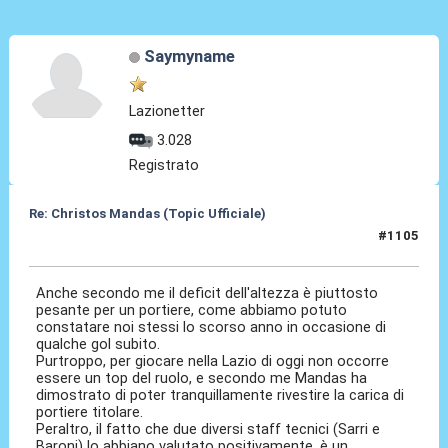
Saymyname
Lazionetter
3.028
Registrato
Re: Christos Mandas (Topic Ufficiale)
#1105
03 Giu 2026, 18:59
Anche secondo me il deficit dell'altezza è piuttosto
pesante per un portiere, come abbiamo potuto
constatare noi stessi lo scorso anno in occasione di
qualche gol subito.
Purtroppo, per giocare nella Lazio di oggi non occorre
essere un top del ruolo, e secondo me Mandas ha
dimostrato di poter tranquillamente rivestire la carica di
portiere titolare.
Peraltro, il fatto che due diversi staff tecnici (Sarri e
Baroni) lo abbiano valutato positivamente, è un