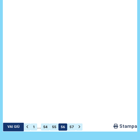
Stampa
...
1
54
55
56
57
VAI GIÙ