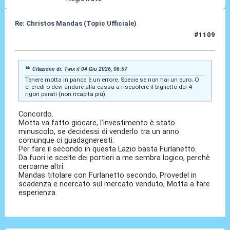
Re: Christos Mandas (Topic Ufficiale)
#1109
04 Giu 2026, 08:49
Citazione di: Twix il 04 Giu 2026, 06:57
Tenere motta in panca è un errore. Specie se non hai un euro. O
ci credi o devi andare alla cassa a riscuotere il biglietto dei 4
rigori parati (non ricapita più).
Concordo.
Motta va fatto giocare, l'investimento è stato
minuscolo, se decidessi di venderlo tra un anno
comunque ci guadagneresti.
Per fare il secondo in questa Lazio basta Furlanetto.
Da fuori le scelte dei portieri a me sembra logico, perchè
cercarne altri.
Mandas titolare con Furlanetto secondo, Provedel in
scadenza e ricercato sul mercato venduto, Motta a fare
esperienza.