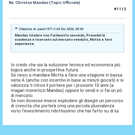
Re: Christos Mandas (Topic Ufficiale)
#1112
05 Giu 2026, 09:31
Citazione di: paolo1971 il 04 Giu 2026, 08:49
Mandas titolare con Furlanetto secondo, Provedel in
scadenza e ricercato sul mercato venduto, Motta a fare
esperienza.
Io credo che sia la soluzione tecnica ed economica più
logica anche in prospettiva futura.
Se riesci a mandare Motta a farsi una stagione in bassa
seria A (anche con incentivi in base ai minuti giocati) e si
valorizza ti ritrovi il portiere per i prossimi 10 anni (a
magari monetizzi Mandas) oppure lo vendi e ci fai un pò
di mercato.
Se non dovesse invece esplodere gli disegni un percorso
di crescita che porterà cmq una piccola plusvalenza
visto l'investimento ridottissimo che hai fatto su di lui.