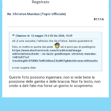
Registrato
Re: Christos Mandas (Topic Ufficiale)
#1116
05 Giu 2026, 17:06
Citazione di: 12.maggio.74 il 05 Giu 2026, 10:29
ed ,è una cazzata, l'altezza che da è falsa. basta guardare le
foto, si mette in punta dei piedi
ed è poco piu di poellegrini
https://www.shutterstock.com/it/editorial/image-
editorial/enschede---ss-lazio-goalkeeper-christos-mandas-
14816971e?
trackingId=5YiXBk7eI8CABanZSuNH7g&listId=searchResults
e non supera dele
Queste foto possono ingannare, non si vede bene la
posizione delle gambe e delle braccia. Non fa testo, non
credo a dati falsi ma forse un giorno lo scopriremo.