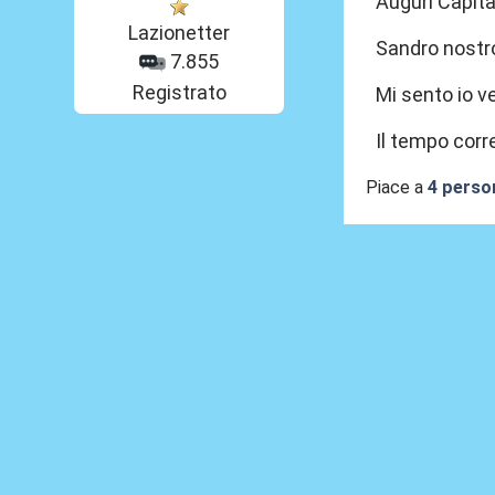
Auguri Capit
Lazionetter
Sandro nostro
7.855
Registrato
Mi sento io v
Il tempo corr
Piace a
4 perso