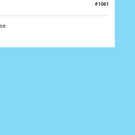
#1061
sse