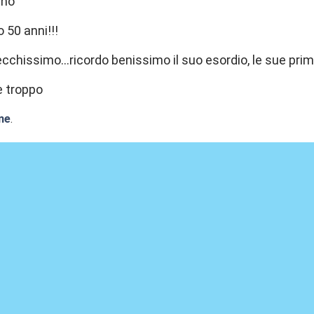
ano
 50 anni!!!
ecchissimo...ricordo benissimo il suo esordio, le sue prim
e troppo
ne
.