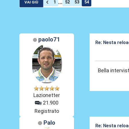
...
1
52
53
54
VAI GIÙ
paolo71
Re: Nesta reloa
03 Gen 2026, 18
Bella intervi
Lazionetter
21.900
Registrato
Palo
Re: Nesta reloa