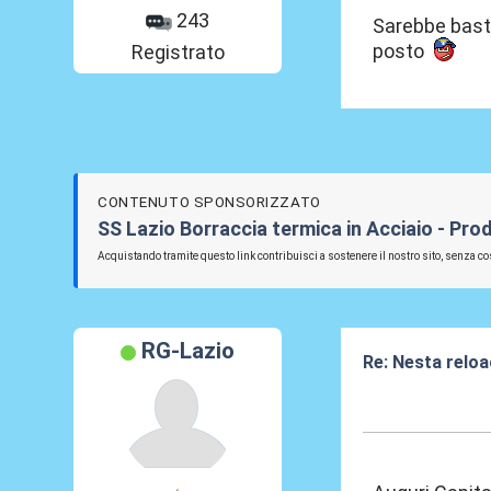
243
Sarebbe basta
posto
Registrato
CONTENUTO SPONSORIZZATO
SS Lazio Borraccia termica in Acciaio - Prod
Acquistando tramite questo link contribuisci a sostenere il nostro sito, senza cos
RG-Lazio
Re: Nesta reloa
19 Mar 2026, 15