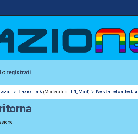
i
o
registrati
.
Lazio
Lazio Talk
Nesta reloaded: a 
(Moderatore:
LN_Mod
)
ritorna
ssione.