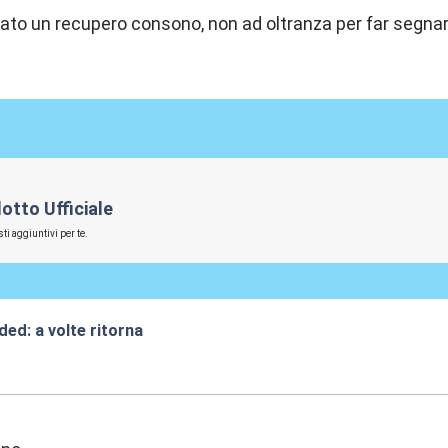
to un recupero consono, non ad oltranza per far segnare 
otto Ufficiale
ti aggiuntivi per te.
ded: a volte ritorna
:14