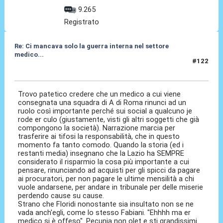
9.265
Registrato
Re: Ci mancava solo la guerra interna nel settore
medico...
#122
23 Giu 2026, 18:35
Trovo patetico credere che un medico a cui viene
consegnata una squadra di A di Roma rinunci ad un
ruolo così importante perché sui social a qualcuno je
rode er culo (giustamente, visti gli altri soggetti che già
compongono la società). Narrazione marcia per
trasferire ai tifosi la responsabilità, che in questo
momento fa tanto comodo. Quando la storia (ed i
restanti media) insegnano che la Lazio ha SEMPRE
considerato il risparmio la cosa più importante a cui
pensare, rinunciando ad acquisti per gli spicci da pagare
ai procuratori, per non pagare le ultime mensilità a chi
vuole andarsene, per andare in tribunale per delle miserie
perdendo cause su cause.
Strano che Floridi nonostante sia insultato non se ne
vada anch'egli, come lo stesso Fabiani. "Ehhhh ma er
medico si è offeso". Pecunia non olet e sti grandissimi