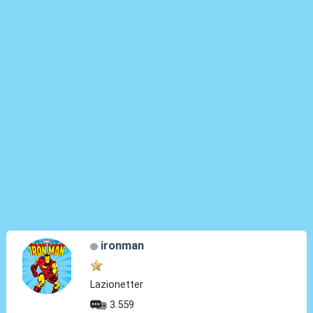
ironman
Lazionetter
3.559