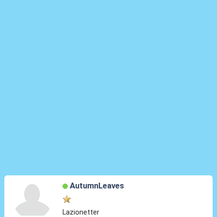
AutumnLeaves
Lazionetter