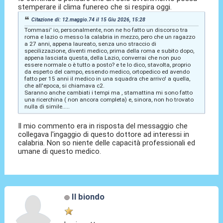
stemperare il clima funereo che si respira oggi.
Citazione di: 12.maggio.74 il 15 Giu 2026, 15:28
Tommasi' io, personalmente, non ne ho fatto un discorso tra
roma e lazio o messo la calabria in mezzo, pero che un ragazzo
a 27 anni, appena laureato, senza uno straccio di
specilizzazione, diventi medico, prima della roma e subito dopo,
appena lasciata questa, della Lazio, converrai che non puo
essere normale o è tutto a posto? e te lo dico, stavolta, proprio
da esperto del campo, essendo medico, ortopedico ed avendo
fatto per 15 anni il medico in una squadra che arrivo' a quella,
che all'epoca, si chiamava c2.
Saranno anche cambiati i tempi ma , stamattina mi sono fatto
una ricerchina ( non ancora completa) e, sinora, non ho trovato
nulla di simile.....
Il mio commento era in risposta del messaggio che
collegava l'ingaggio di questo dottore ad interessi in
calabria. Non so niente delle capacità professionali ed
umane di questo medico.
Il biondo