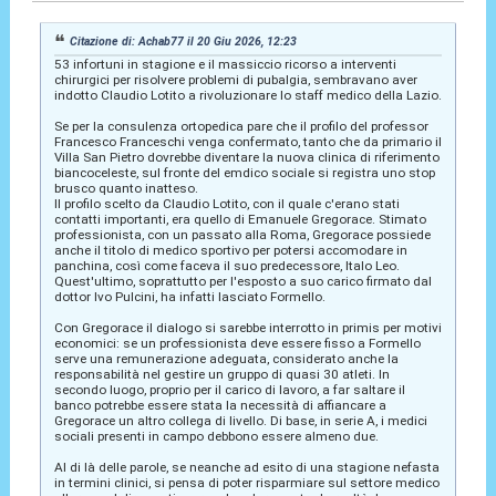
Citazione di: Achab77 il 20 Giu 2026, 12:23
53 infortuni in stagione e il massiccio ricorso a interventi
chirurgici per risolvere problemi di pubalgia, sembravano aver
indotto Claudio Lotito a rivoluzionare lo staff medico della Lazio.
Se per la consulenza ortopedica pare che il profilo del professor
Francesco Franceschi venga confermato, tanto che da primario il
Villa San Pietro dovrebbe diventare la nuova clinica di riferimento
biancoceleste, sul fronte del emdico sociale si registra uno stop
brusco quanto inatteso.
Il profilo scelto da Claudio Lotito, con il quale c'erano stati
contatti importanti, era quello di Emanuele Gregorace. Stimato
professionista, con un passato alla Roma, Gregorace possiede
anche il titolo di medico sportivo per potersi accomodare in
panchina, così come faceva il suo predecessore, Italo Leo.
Quest'ultimo, soprattutto per l'esposto a suo carico firmato dal
dottor Ivo Pulcini, ha infatti lasciato Formello.
Con Gregorace il dialogo si sarebbe interrotto in primis per motivi
economici: se un professionista deve essere fisso a Formello
serve una remunerazione adeguata, considerato anche la
responsabilità nel gestire un gruppo di quasi 30 atleti. In
secondo luogo, proprio per il carico di lavoro, a far saltare il
banco potrebbe essere stata la necessità di affiancare a
Gregorace un altro collega di livello. Di base, in serie A, i medici
sociali presenti in campo debbono essere almeno due.
Al di là delle parole, se neanche ad esito di una stagione nefasta
in termini clinici, si pensa di poter risparmiare sul settore medico