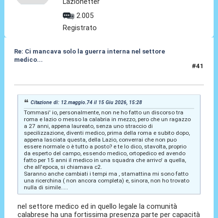
Lazionetter
2.005
Registrato
Re: Ci mancava solo la guerra interna nel settore
medico...
#41
15 Giu 2026, 15:32
Citazione di: 12.maggio.74 il 15 Giu 2026, 15:28
Tommasi' io, personalmente, non ne ho fatto un discorso tra
roma e lazio o messo la calabria in mezzo, pero che un ragazzo
a 27 anni, appena laureato, senza uno straccio di
specilizzazione, diventi medico, prima della roma e subito dopo,
appena lasciata questa, della Lazio, converrai che non puo
essere normale o è tutto a posto? e te lo dico, stavolta, proprio
da esperto del campo, essendo medico, ortopedico ed avendo
fatto per 15 anni il medico in una squadra che arrivo' a quella,
che all'epoca, si chiamava c2.
Saranno anche cambiati i tempi ma , stamattina mi sono fatto
una ricerchina ( non ancora completa) e, sinora, non ho trovato
nulla di simile.....
nel settore medico ed in quello legale la comunità
calabrese ha una fortissima presenza parte per capacità