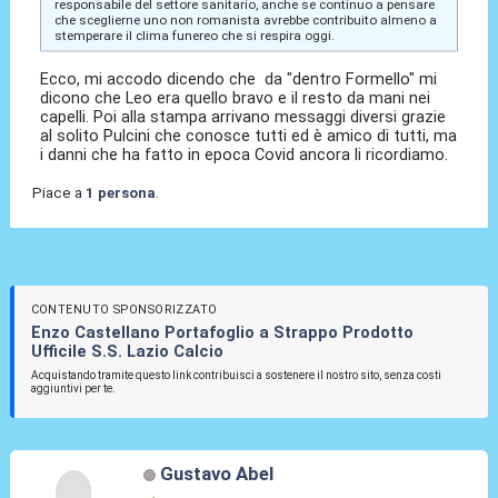
responsabile del settore sanitario, anche se continuo a pensare
che sceglierne uno non romanista avrebbe contribuito almeno a
stemperare il clima funereo che si respira oggi.
Ecco, mi accodo dicendo che da "dentro Formello" mi
dicono che Leo era quello bravo e il resto da mani nei
capelli. Poi alla stampa arrivano messaggi diversi grazie
al solito Pulcini che conosce tutti ed è amico di tutti, ma
i danni che ha fatto in epoca Covid ancora li ricordiamo.
Piace a
1 persona
.
CONTENUTO SPONSORIZZATO
Enzo Castellano Portafoglio a Strappo Prodotto
Ufficile S.S. Lazio Calcio
Acquistando tramite questo link contribuisci a sostenere il nostro sito, senza costi
aggiuntivi per te.
Gustavo Abel