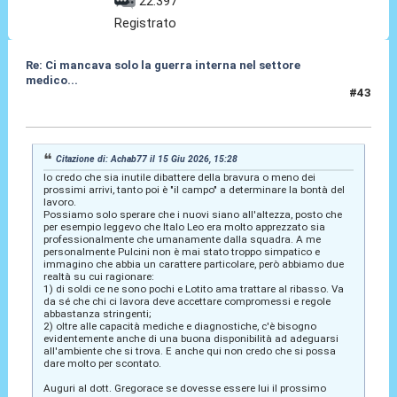
22.397
Registrato
Re: Ci mancava solo la guerra interna nel settore
medico...
#43
15 Giu 2026, 17:37
Citazione di: Achab77 il 15 Giu 2026, 15:28
Io credo che sia inutile dibattere della bravura o meno dei
prossimi arrivi, tanto poi è "il campo" a determinare la bontà del
lavoro.
Possiamo solo sperare che i nuovi siano all'altezza, posto che
per esempio leggevo che Italo Leo era molto apprezzato sia
professionalmente che umanamente dalla squadra. A me
personalmente Pulcini non è mai stato troppo simpatico e
immagino che abbia un carattere particolare, però abbiamo due
realtà su cui ragionare:
1) di soldi ce ne sono pochi e Lotito ama trattare al ribasso. Va
da sé che chi ci lavora deve accettare compromessi e regole
abbastanza stringenti;
2) oltre alle capacità mediche e diagnostiche, c'è bisogno
evidentemente anche di una buona disponibilità ad adeguarsi
all'ambiente che si trova. E anche qui non credo che si possa
dare molto per scontato.
Auguri al dott. Gregorace se dovesse essere lui il prossimo