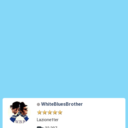
WhiteBluesBrother
Lazionetter