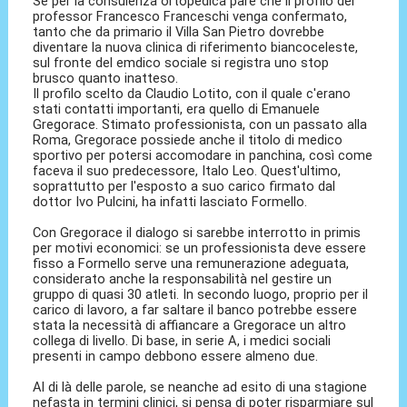
Se per la consulenza ortopedica pare che il profilo del
professor Francesco Franceschi venga confermato,
tanto che da primario il Villa San Pietro dovrebbe
diventare la nuova clinica di riferimento biancoceleste,
sul fronte del emdico sociale si registra uno stop
brusco quanto inatteso.
Il profilo scelto da Claudio Lotito, con il quale c'erano
stati contatti importanti, era quello di Emanuele
Gregorace. Stimato professionista, con un passato alla
Roma, Gregorace possiede anche il titolo di medico
sportivo per potersi accomodare in panchina, così come
faceva il suo predecessore, Italo Leo. Quest'ultimo,
soprattutto per l'esposto a suo carico firmato dal
dottor Ivo Pulcini, ha infatti lasciato Formello.
Con Gregorace il dialogo si sarebbe interrotto in primis
per motivi economici: se un professionista deve essere
fisso a Formello serve una remunerazione adeguata,
considerato anche la responsabilità nel gestire un
gruppo di quasi 30 atleti. In secondo luogo, proprio per il
carico di lavoro, a far saltare il banco potrebbe essere
stata la necessità di affiancare a Gregorace un altro
collega di livello. Di base, in serie A, i medici sociali
presenti in campo debbono essere almeno due.
Al di là delle parole, se neanche ad esito di una stagione
nefasta in termini clinici, si pensa di poter risparmiare sul