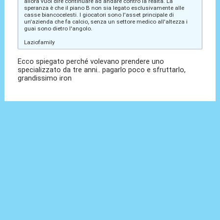
allora vuol dire continuare ad andare contro la realtà. La
speranza è che il piano B non sia legato esclusivamente alle
casse biancocelesti. I giocatori sono l'asset principale di
un'azienda che fa calcio, senza un settore medico all'altezza i
guai sono dietro l'angolo.
Laziofamily
Ecco spiegato perché volevano prendere uno
specializzato da tre anni.. pagarlo poco e sfruttarlo,
grandissimo iron