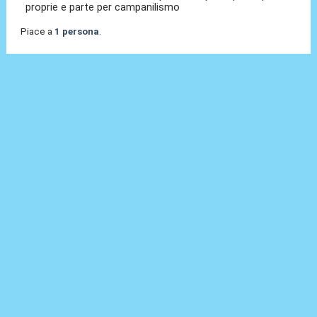
proprie e parte per campanilismo
Piace a
1 persona
.