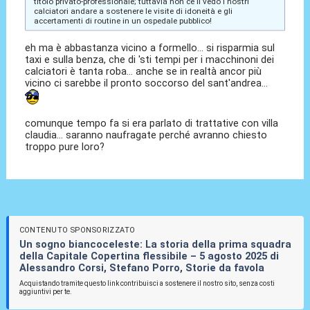
titolo privato-professionale; tuttavia non ce li vedo i nostri
calciatori andare a sostenere le visite di idoneità e gli
accertamenti di routine in un ospedale pubblico!
eh ma è abbastanza vicino a formello... si risparmia sul
taxi e sulla benza, che di 'sti tempi per i macchinoni dei
calciatori è tanta roba... anche se in realtà ancor più
vicino ci sarebbe il pronto soccorso del sant'andrea...
comunque tempo fa si era parlato di trattative con villa
claudia... saranno naufragate perché avranno chiesto
troppo pure loro?
CONTENUTO SPONSORIZZATO
Un sogno biancoceleste: La storia della prima squadra
della Capitale Copertina flessibile – 5 agosto 2025 di
Alessandro Corsi, Stefano Porro, Storie da favola
Acquistando tramite questo link contribuisci a sostenere il nostro sito, senza costi
aggiuntivi per te.