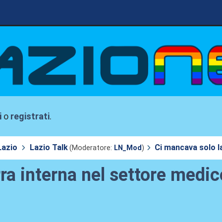
i
o
registrati
.
Lazio
Lazio Talk
Ci mancava solo la
(Moderatore:
LN_Mod
)
ra interna nel settore medic