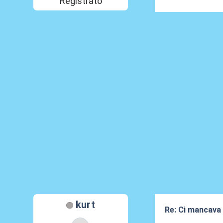
Registrato
kurt
Re: Ci mancava 