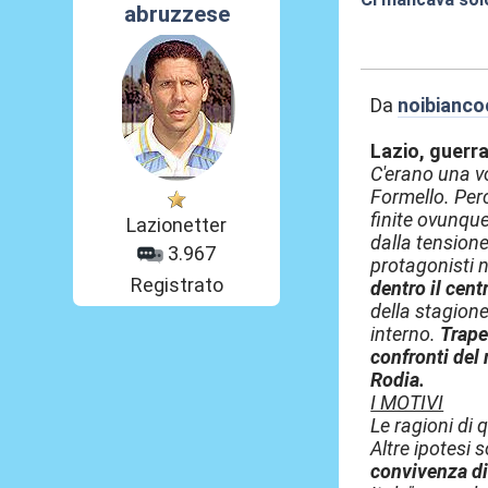
abruzzese
09 Mag 2026, 0
Da
noibianco
Lazio, guerra
C'erano una vo
Formello. Perc
finite ovunqu
Lazionetter
dalla tensione
3.967
protagonisti n
Registrato
dentro il centr
della stagione
interno.
Trape
confronti del 
Rodia.
I MOTIVI
Le ragioni di 
Altre ipotesi 
convivenza di