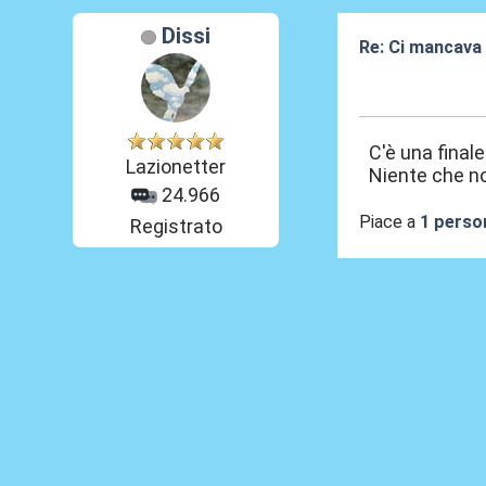
Dissi
Re: Ci mancava 
09 Mag 2026, 0
C'è una final
Lazionetter
Niente che non
24.966
Piace a
1 perso
Registrato