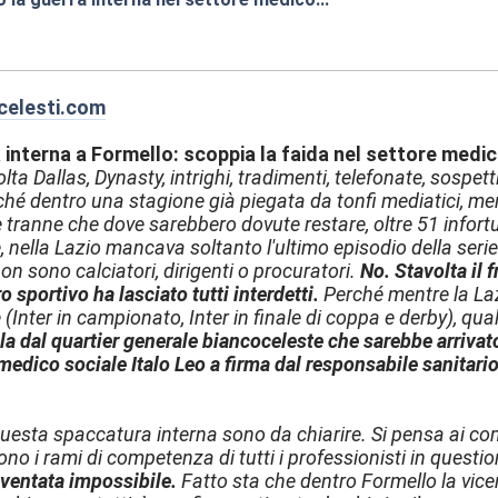
9:06
celesti.com
 interna a Formello: scoppia la faida nel settore medi
lta Dallas, Dynasty, intrighi, tradimenti, telefonate, sospett
hé dentro una stagione già piegata da tonfi mediatici, mer
e tranne che dove sarebbero dovute restare, oltre 51 info
, nella Lazio mancava soltanto l'ultimo episodio della serie 
on sono calciatori, dirigenti o procuratori.
No. Stavolta il
o sportivo ha lasciato tutti interdetti.
Perché mentre la Lazi
 (Inter in campionato, Inter in finale di coppa e derby), q
la dal quartier generale biancoceleste che sarebbe arrivat
medico sociale Italo Leo a firma dal responsabile sanitario 
questa spaccatura interna sono da chiarire. Si pensa ai comu
sono i rami di competenza di tutti i professionisti in questi
ventata impossibile.
Fatto sta che dentro Formello la vice