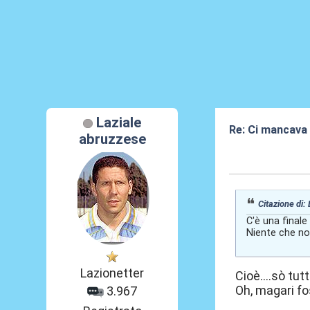
Laziale
Re: Ci mancava 
abruzzese
09 Mag 2026, 0
Citazione di:
C'è una finale
Niente che non
Lazionetter
Cioè....sò tut
Oh, magari fo
3.967