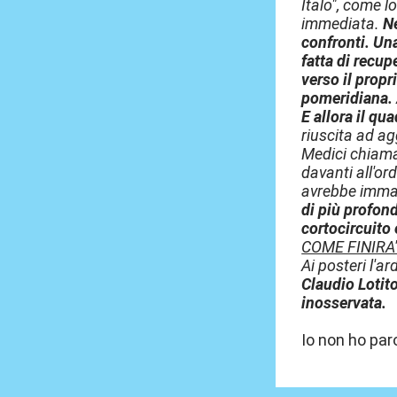
Italo", come l
immediata.
Ne
confronti. Una
fatta di recup
verso il propr
pomeridiana.
E allora il qu
riuscita ad ag
Medici chiamat
davanti all'or
avrebbe immag
di più profond
cortocircuito 
COME FINIRA'
Ai posteri l'a
Claudio Lotito
inosservata.
Io non ho paro