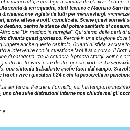
o chiamano tutti, è una figura stimata da chi vive il campo o
lla serata di ieri squadra, staff tecnico e Maurizio Sarri h
 dichiarazione siglata da tutti per manifestargli vicinanza
eri, ansie, attese e notti complicate. Scene quasi surreali 
io destino, dentro le stanze del potere sanitario si consum
Altro che "Un medico in famiglia". Qui siamo dalle parti di
adro diventa quasi grottesco.
Perché in una stagione dove t
giungere anche questo capitolo. Guanti di sfida, accuse tras
o a intervenire con la questione farà il suo corso. Il Dott.
dine di categoria, ma la squadra è pronta stargli vicino e
inato di ritrovarsi pure dentro questo vortice.
La sensazi
o: una sintonia traballante anche fuori dal campo. Stavolta 
è tra chi vive i giocatori h24 e chi fa passerella in panchin
?
rdua sentenza. Perché a Formello, nel frattempo, l'ennesimo
, uno che sulle distrazioni interne non chiude mai gli occ
le...