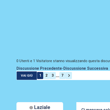
0 Utenti e 1 Visitatore stanno visualizzando questa discu
Discussione Precedente
-
Discussione Successiva
...
1
2
3
7
VAI GIÙ
Laziale
Ci mancava solo