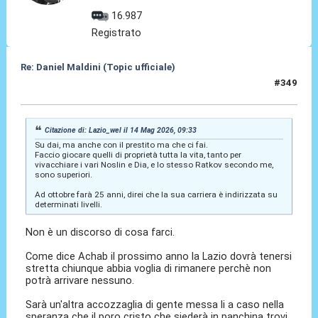
16.987
Registrato
Re: Daniel Maldini (Topic ufficiale)
#349
14 Mag 2026, 09:39
Citazione di: Lazio_wel il 14 Mag 2026, 09:33
Su dai, ma anche con il prestito ma che ci fai.
Faccio giocare quelli di proprietà tutta la vita, tanto per
vivacchiare i vari Noslin e Dia, e lo stesso Ratkov secondo me,
sono superiori.
Ad ottobre farà 25 anni, direi che la sua carriera è indirizzata su
determinati livelli.
Non è un discorso di cosa farci.
Come dice Achab il prossimo anno la Lazio dovrà tenersi
stretta chiunque abbia voglia di rimanere perchè non
potrà arrivare nessuno.
Sarà un'altra accozzaglia di gente messa li a caso nella
speranza che il poro cristo che siederà in panchina trovi