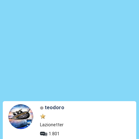
teodoro
Lazionetter
1.801