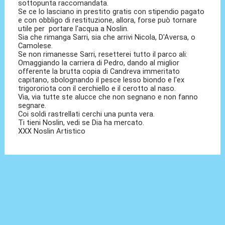
sottopunta raccomandata.
Se ce lo lasciano in prestito gratis con stipendio pagato
e con obbligo di restituzione, allora, forse può tornare
utile per portare l'acqua a Noslin.
Sia che rimanga Sarri, sia che arrivi Nicola, D'Aversa, o
Camolese.
Se non rimanesse Sarri, resetterei tutto il parco ali:
Omaggiando la carriera di Pedro, dando al miglior
offerente la brutta copia di Candreva immeritato
capitano, sbolognando il pesce lesso biondo e l'ex
trigororiota con il cerchiello e il cerotto al naso.
Via, via tutte ste alucce che non segnano e non fanno
segnare.
Coi soldi rastrellati cerchi una punta vera.
Ti tieni Noslin, vedi se Dia ha mercato.
XXX Noslin Artistico