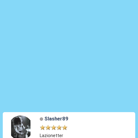
Slasher89
Lazionetter