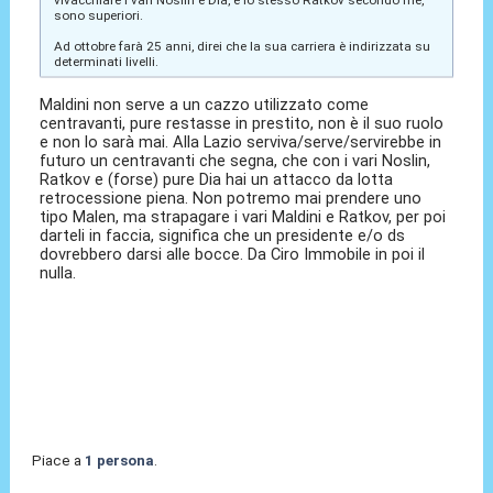
vivacchiare i vari Noslin e Dia, e lo stesso Ratkov secondo me,
sono superiori.
Ad ottobre farà 25 anni, direi che la sua carriera è indirizzata su
determinati livelli.
Maldini non serve a un cazzo utilizzato come
centravanti, pure restasse in prestito, non è il suo ruolo
e non lo sarà mai. Alla Lazio serviva/serve/servirebbe in
futuro un centravanti che segna, che con i vari Noslin,
Ratkov e (forse) pure Dia hai un attacco da lotta
retrocessione piena. Non potremo mai prendere uno
tipo Malen, ma strapagare i vari Maldini e Ratkov, per poi
darteli in faccia, significa che un presidente e/o ds
dovrebbero darsi alle bocce. Da Ciro Immobile in poi il
nulla.
Piace a
1 persona
.