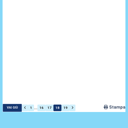
Stampa
...
1
16
17
18
19
VAI GIÙ