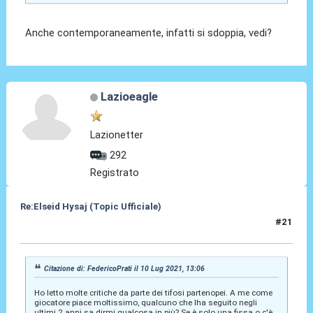
Anche contemporaneamente, infatti si sdoppia, vedi?
Lazioeagle
Lazionetter
292
Registrato
Re:Elseid Hysaj (Topic Ufficiale)
#21
10 Lug 2021, 14:05
Citazione di: FedericoPrati il 10 Lug 2021, 13:06
Ho letto molte critiche da parte dei tifosi partenopei. A me come
giocatore piace moltissimo, qualcuno che lha seguito negli
ultimi 2 anni sa dirmi qualcosa in più? Se è solo una fissa o c'è