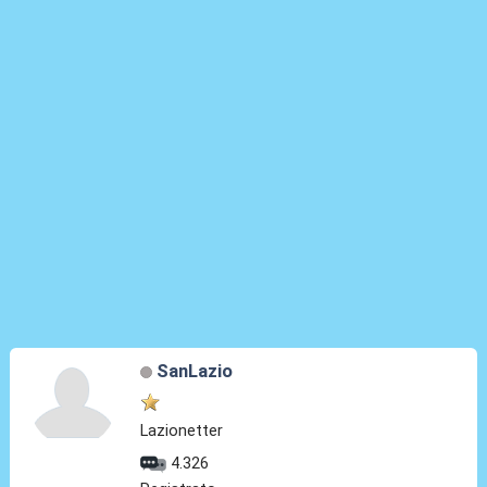
SanLazio
Lazionetter
4.326