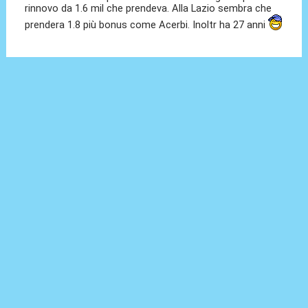
rinnovo da 1.6 mil che prendeva. Alla Lazio sembra che
prendera 1.8 più bonus come Acerbi. Inoltr ha 27 anni