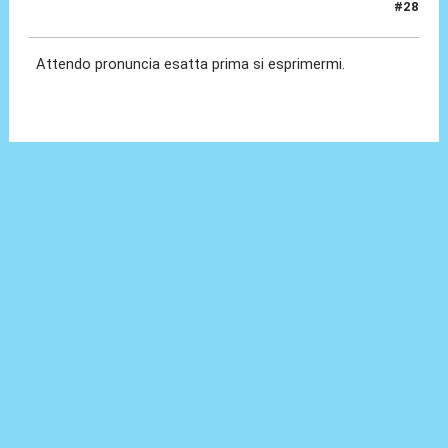
#28
10 Lug 2021, 17:06
Attendo pronuncia esatta prima si esprimermi.