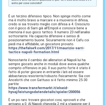
astio per cose concrete?
È un terzino difensivo tipico. Non spinge molto come
ma è molto bravo a marcare e a muoversi in difesa,
credo si sia trovato meglio con difesa a 4. Cresciuto
con il gioco di Sarri già all'Empoli e conosce bene a
memoria il suo gioco tattico. Il numero 23 nell'analisi
sottostante. Ha capacita difensive e senso di
posizionamento buone. Sicuramente non è Cafu coi
piedi ma è affidabile, un giocatore provato.
https://thefalse9.com/2017/11/maurizio-sarri-
tactics-napoli-formation.html
Nonostante il cambio dei allenatori al Napoli lui ha
sempre giocato anche in moduli dove aveva qualche
compito offensivo in più. Il suo punto forte è stato il
fatto di poter giocare in entrambi i lati ed essere
abbastanza resistente/robusto fisicamente. Sia con
Ancelotti che con Gattuso si è fatto minimo 25-30
partite:
https://www.transfermarkt.it/elseid-
hysaj/leistungsdatendetails/spieler/200056
È un po raro trovare giocatori cosi, sprovati e che
arrivano a 0. Al Napoli chieveda 2 mil a stagione per il