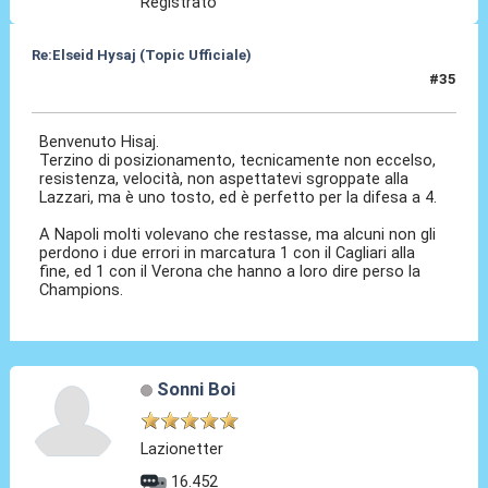
Registrato
Re:Elseid Hysaj (Topic Ufficiale)
#35
11 Lug 2021, 08:26
Benvenuto Hisaj.
Terzino di posizionamento, tecnicamente non eccelso,
resistenza, velocità, non aspettatevi sgroppate alla
Lazzari, ma è uno tosto, ed è perfetto per la difesa a 4.
A Napoli molti volevano che restasse, ma alcuni non gli
perdono i due errori in marcatura 1 con il Cagliari alla
fine, ed 1 con il Verona che hanno a loro dire perso la
Champions.
Sonni Boi
Lazionetter
16.452