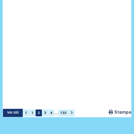
Stampa
...
1
2
3
4
133
VAI GIÙ