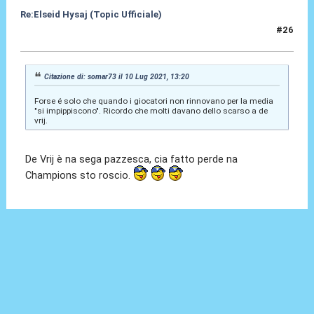
Re:Elseid Hysaj (Topic Ufficiale)
#26
10 Lug 2021, 16:58
Citazione di: somar73 il 10 Lug 2021, 13:20
Forse é solo che quando i giocatori non rinnovano per la media
"si impippiscono". Ricordo che molti davano dello scarso a de
vrij.
De Vrij è na sega pazzesca, cia fatto perde na
Champions sto roscio.