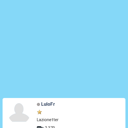
LuloFr
Lazionetter