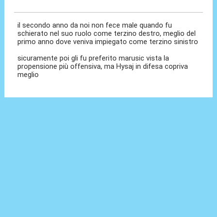
30 Mag 2026, 10:22
il secondo anno da noi non fece male quando fu
schierato nel suo ruolo come terzino destro, meglio del
primo anno dove veniva impiegato come terzino sinistro
sicuramente poi gli fu preferito marusic vista la
propensione più offensiva, ma Hysaj in difesa copriva
meglio