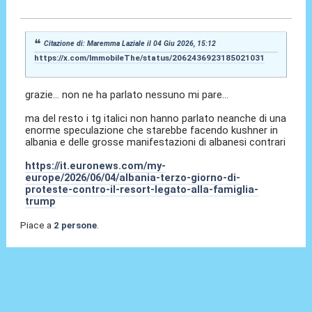
04 Giu 2026, 16:08
Citazione di: Maremma Laziale il 04 Giu 2026, 15:12
https://x.com/ImmobileThe/status/2062436923185021031
grazie... non ne ha parlato nessuno mi pare...
ma del resto i tg italici non hanno parlato neanche di una
enorme speculazione che starebbe facendo kushner in
albania e delle grosse manifestazioni di albanesi contrari
https://it.euronews.com/my-
europe/2026/06/04/albania-terzo-giorno-di-
proteste-contro-il-resort-legato-alla-famiglia-
trump
Piace a
2 persone
.