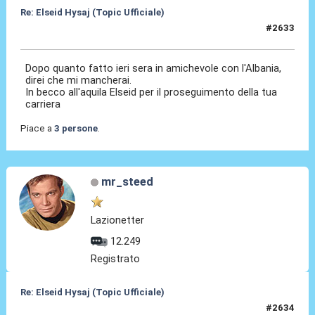
Re: Elseid Hysaj (Topic Ufficiale)
#2633
04 Giu 2026, 10:08
Dopo quanto fatto ieri sera in amichevole con l'Albania,
direi che mi mancherai.
In becco all'aquila Elseid per il proseguimento della tua
carriera
Piace a
3 persone
.
mr_steed
Lazionetter
12.249
Registrato
Re: Elseid Hysaj (Topic Ufficiale)
#2634
04 Giu 2026, 13:25