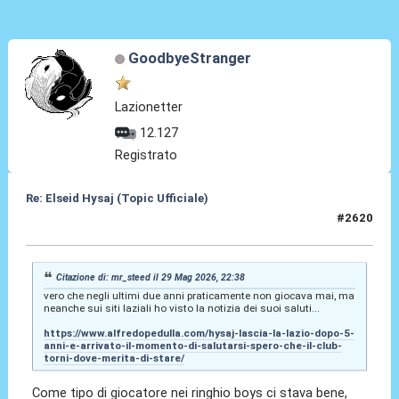
GoodbyeStranger
Lazionetter
12.127
Registrato
Re: Elseid Hysaj (Topic Ufficiale)
#2620
29 Mag 2026, 23:47
Citazione di: mr_steed il 29 Mag 2026, 22:38
vero che negli ultimi due anni praticamente non giocava mai, ma
neanche sui siti laziali ho visto la notizia dei suoi saluti...
https://www.alfredopedulla.com/hysaj-lascia-la-lazio-dopo-5-
anni-e-arrivato-il-momento-di-salutarsi-spero-che-il-club-
torni-dove-merita-di-stare/
Come tipo di giocatore nei ringhio boys ci stava bene,