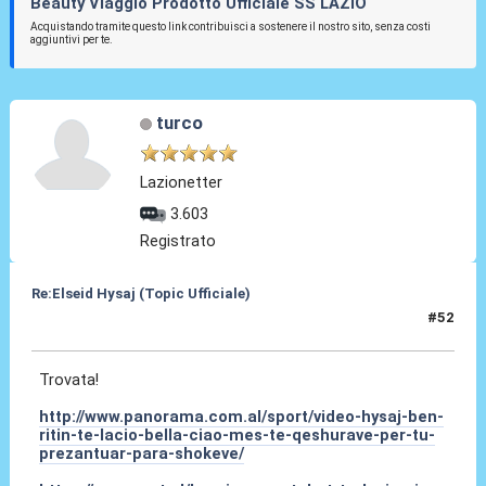
Beauty Viaggio Prodotto Ufficiale SS LAZIO
Acquistando tramite questo link contribuisci a sostenere il nostro sito, senza costi
aggiuntivi per te.
turco
Lazionetter
3.603
Registrato
Re:Elseid Hysaj (Topic Ufficiale)
#52
18 Lug 2021, 00:26
Trovata!
http://www.panorama.com.al/sport/video-hysaj-ben-
ritin-te-lacio-bella-ciao-mes-te-qeshurave-per-tu-
prezantuar-para-shokeve/