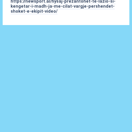
https://newsport.al/hysaj-prezantohet-te-lazio-si-
kengetar-i-madh-ja-me-cilat-vargje-pershendet-
shoket-e-ekipit-video/