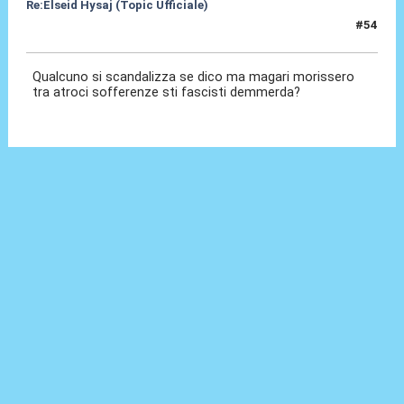
Re:Elseid Hysaj (Topic Ufficiale)
#54
18 Lug 2021, 00:51
Qualcuno si scandalizza se dico ma magari morissero
tra atroci sofferenze sti fascisti demmerda?