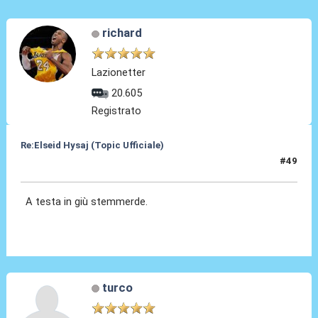
richard
Lazionetter
20.605
Registrato
Re:Elseid Hysaj (Topic Ufficiale)
#49
18 Lug 2021, 00:13
A testa in giù stemmerde.
turco