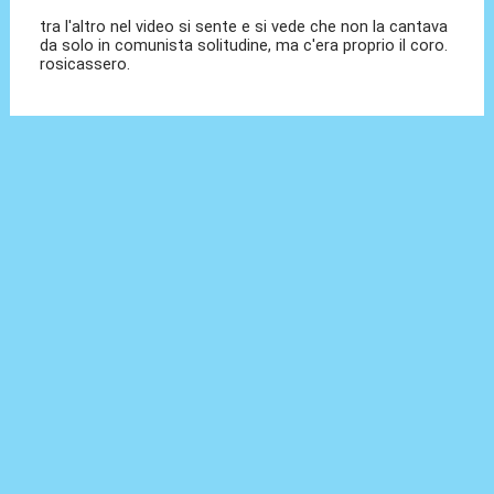
tra l'altro nel video si sente e si vede che non la cantava
da solo in comunista solitudine, ma c'era proprio il coro.
rosicassero.