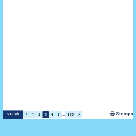
Stampa
...
1
2
3
4
5
133
VAI GIÙ