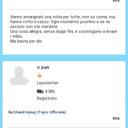
#55
18 Lug 2021, 01:06
Vanno emarginati una volta per tutte, non so come, ma
hanno rotto il cazzo. Ogni momento positivo e se ne
escono con ste merdate.
Una cosa allegra, senza doppi fini, e costringono a levare
i video.
Ma basta per dio.
pan
Lazionetter
4.586
Registrato
Re:Elseid Hysaj (Topic Ufficiale)
#56
18 Lug 2021, 01:10