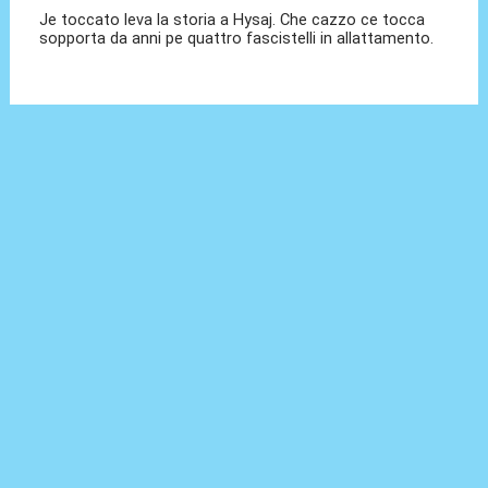
Je toccato leva la storia a Hysaj. Che cazzo ce tocca
sopporta da anni pe quattro fascistelli in allattamento.