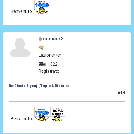
Benvenuto
somar73
Lazionetter
1.822
Registrato
Re:Elseid Hysaj (Topic Ufficiale)
#14
10 Lug 2021, 13:16
Benvenuto