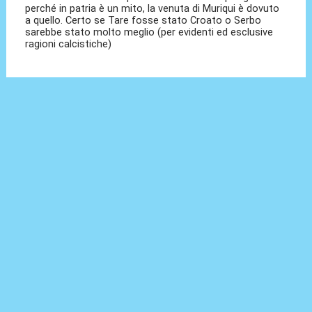
perché in patria è un mito, la venuta di Muriqui è dovuto
a quello. Certo se Tare fosse stato Croato o Serbo
sarebbe stato molto meglio (per evidenti ed esclusive
ragioni calcistiche)