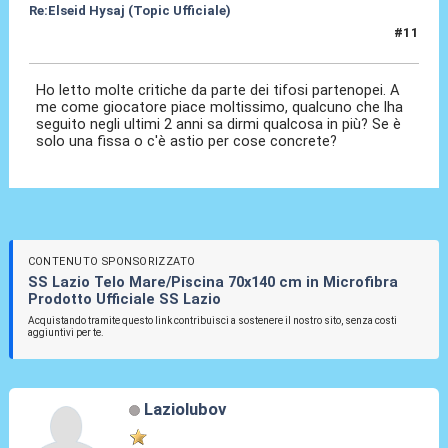
Re:Elseid Hysaj (Topic Ufficiale)
#11
10 Lug 2021, 13:06
Ho letto molte critiche da parte dei tifosi partenopei. A
me come giocatore piace moltissimo, qualcuno che lha
seguito negli ultimi 2 anni sa dirmi qualcosa in più? Se è
solo una fissa o c'è astio per cose concrete?
CONTENUTO SPONSORIZZATO
SS Lazio Telo Mare/Piscina 70x140 cm in Microfibra
Prodotto Ufficiale SS Lazio
Acquistando tramite questo link contribuisci a sostenere il nostro sito, senza costi
aggiuntivi per te.
Laziolubov