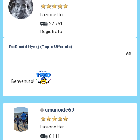
Lazionetter
22.751
Registrato
Re:Elseid Hysaj (Topic Ufficiale)
#5
10 Lug 2021, 12:30
Benvenuto!
umanoide69
Lazionetter
6.111