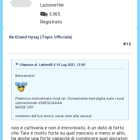
Lazionetter
5.365
Registrato
Re:Elseid Hysaj (Topic Ufficiale)
#12
10 Lug 2021, 13:08
Citazione di: Lativm88 il 10 Lug 2021, 13:00
Benvenuto!
Polemico immotivato mod on: Ovviamente tare piglia solo i suoi
connazionali sSVEGLIAAAA
MODE OFF
contento del tuo arrivo, sarai utile alla causa!
non è cattiveria e non è immotivato, è un dato di fatto
che Tare è molto forte su quel mercato e meno in altri,
ha anche una forte capacità di convincere quei giocatori