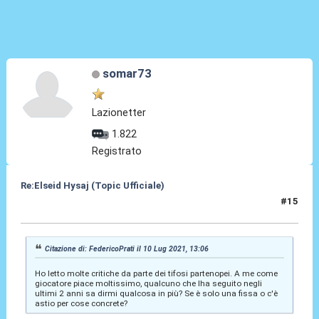
somar73
Lazionetter
1.822
Registrato
Re:Elseid Hysaj (Topic Ufficiale)
#15
10 Lug 2021, 13:20
Citazione di: FedericoPrati il 10 Lug 2021, 13:06
Ho letto molte critiche da parte dei tifosi partenopei. A me come
giocatore piace moltissimo, qualcuno che lha seguito negli
ultimi 2 anni sa dirmi qualcosa in più? Se è solo una fissa o c'è
astio per cose concrete?