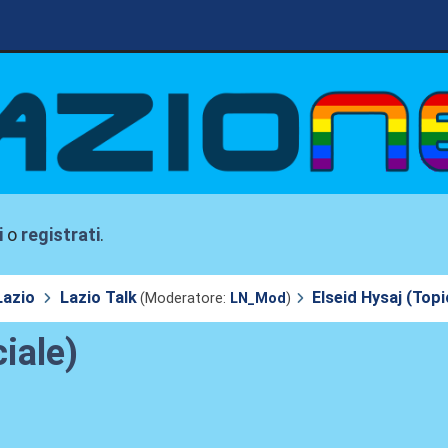
i
o
registrati
.
Lazio
Lazio Talk
Elseid Hysaj (Topic
(Moderatore:
LN_Mod
)
ciale)