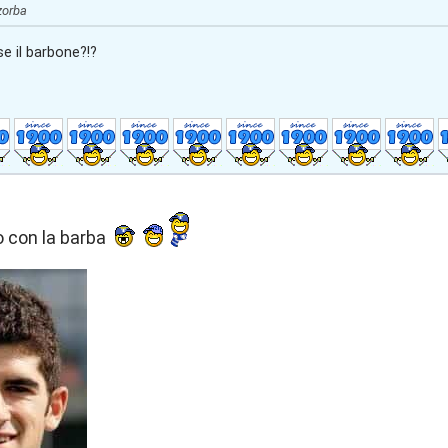
 zorba
se il barbone?!?
o con la barba