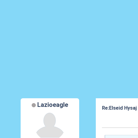
Lazioeagle
Re:Elseid Hysaj 
10 Lug 2021, 11