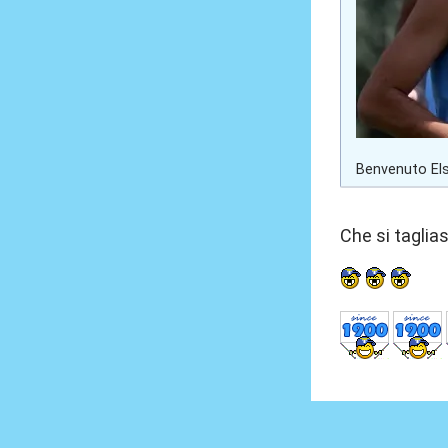
Benvenuto Els
Che si taglia