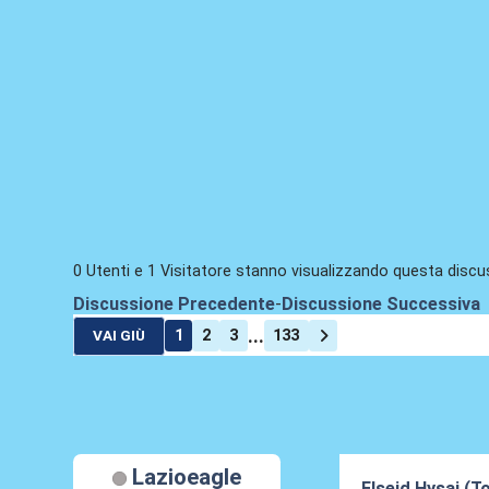
0 Utenti e 1 Visitatore stanno visualizzando questa discu
Discussione Precedente
-
Discussione Successiva
...
1
2
3
133
VAI GIÙ
Lazioeagle
Elseid Hysaj (To