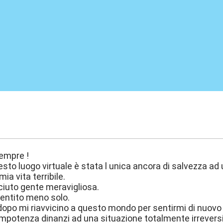
:52
Sempre !
esto luogo virtuale è stata l unica ancora di salvezza ad
mia vita terribile.
ciuto gente meravigliosa.
entito meno solo.
dopo mi riavvicino a questo mondo per sentirmi di nuovo
potenza dinanzi ad una situazione totalmente irreversi