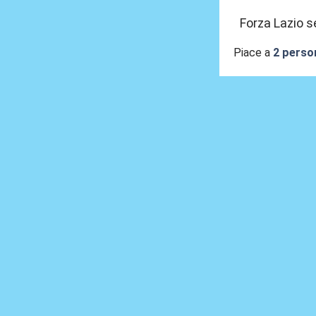
Forza Lazio s
Piace a
2 perso