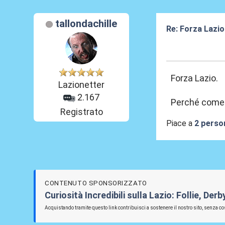
tallondachille
Re: Forza Lazio
19 Giu 2026, 23
Forza Lazio.
Lazionetter
2.167
Perché come h
Registrato
Piace a
2 perso
CONTENUTO SPONSORIZZATO
Curiosità Incredibili sulla Lazio: Follie, De
Acquistando tramite questo link contribuisci a sostenere il nostro sito, senza cos