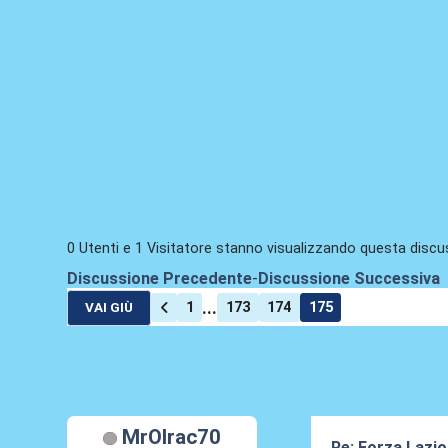
0 Utenti e 1 Visitatore stanno visualizzando questa discu
Discussione Precedente
-
Discussione Successiva
...
1
173
174
175
VAI GIÙ
MrOlrac70
Re: Forza Lazio