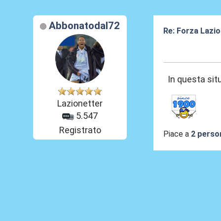
Abbonatodal72
Re: Forza Lazio
20 Giu 2026, 09
In questa sit
Lazionetter
5.547
Registrato
Piace a
2 perso