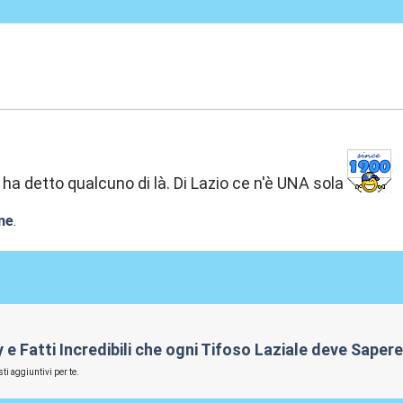
:40
a detto qualcuno di là. Di Lazio ce n'è UNA sola
ne
.
rby e Fatti Incredibili che ogni Tifoso Laziale deve Sape
ti aggiuntivi per te.