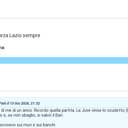
:31
orza Lazio sempre
na
.
:29
 Palo il 13 Giu 2026, 21:32
 di me di un anno. Ricordo quella partita. La Juve vinse lo scudetto (
, se non sbaglio, si salvò il Bari.
scrivevo sui muri e sui banchi