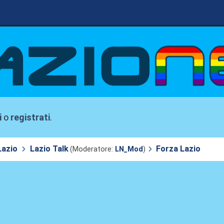
i
o
registrati
.
Lazio
Lazio Talk
Forza Lazio
(Moderatore:
LN_Mod
)