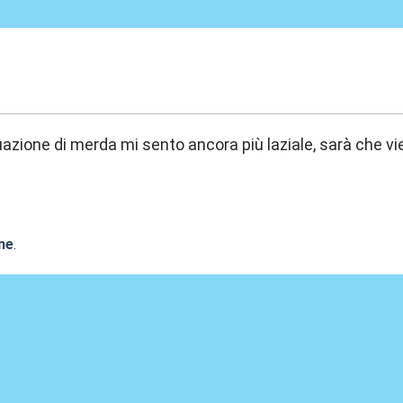
:44
uazione di merda mi sento ancora più laziale, sarà che vi
ne
.