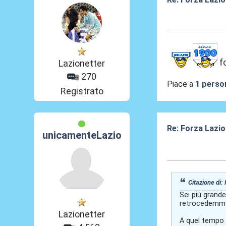
19 Giu 2026, 13
f
Lazionetter
270
Piace a
1 perso
Registrato
Re: Forza Lazio
unicamenteLazio
19 Giu 2026, 18
Citazione di:
Sei più grande
retrocedemmo e
Lazionetter
A quel tempo 