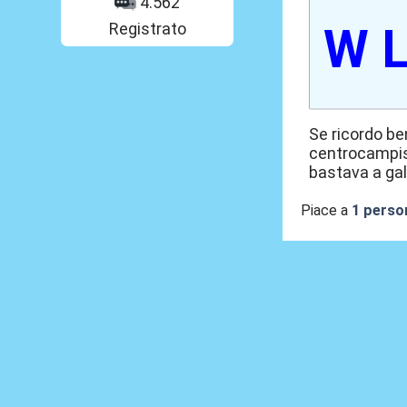
4.562
Registrato
W L
Se ricordo be
centrocampist
bastava a gal
Piace a
1 perso