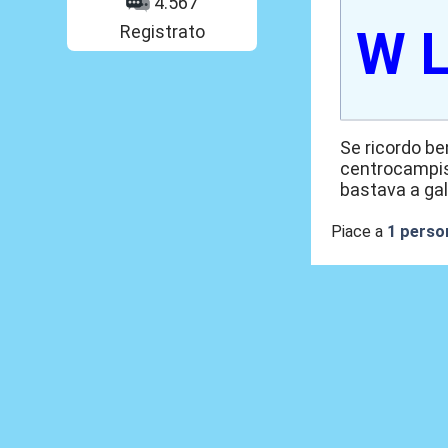
4.567
Registrato
W L
Se ricordo be
centrocampist
bastava a gal
Piace a
1 perso