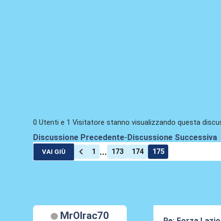
0 Utenti e 1 Visitatore stanno visualizzando questa discu
Discussione Precedente
-
Discussione Successiva
...
1
173
174
175
VAI GIÙ
MrOlrac70
Re: Forza Lazio