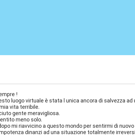
:52
Sempre !
esto luogo virtuale è stata l unica ancora di salvezza ad
mia vita terribile.
ciuto gente meravigliosa.
entito meno solo.
dopo mi riavvicino a questo mondo per sentirmi di nuovo
potenza dinanzi ad una situazione totalmente irreversi