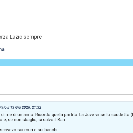
:31
orza Lazio sempre
na
.
:29
 Palo il 13 Giu 2026, 21:32
 di me di un anno. Ricordo quella partita. La Juve vinse lo scudetto (
, se non sbaglio, si salvò il Bari.
scrivevo sui muri e sui banchi