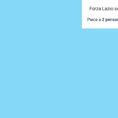
Forza Lazio s
Piace a
2 perso