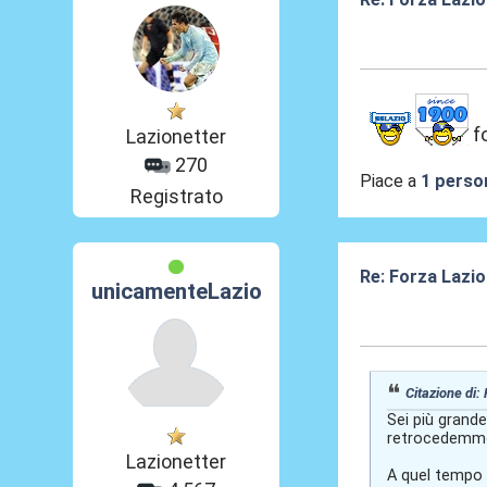
19 Giu 2026, 13
f
Lazionetter
270
Piace a
1 perso
Registrato
Re: Forza Lazio
unicamenteLazio
19 Giu 2026, 18
Citazione di:
Sei più grande
retrocedemmo e
Lazionetter
A quel tempo 