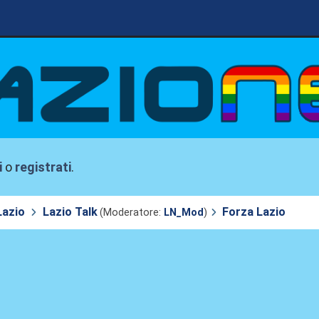
i
o
registrati
.
Lazio
Lazio Talk
Forza Lazio
(Moderatore:
LN_Mod
)