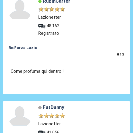
RubinCarter
Lazionetter
48.162
Registrato
Re:Forza Lazio
#13
23 Gen 2014, 23:24
Come profuma qui dentro !
FatDanny
Lazionetter
41.056