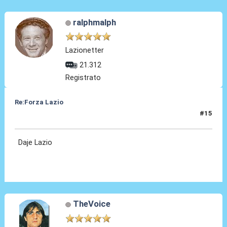
ralphmalph
Lazionetter
21.312
Registrato
Re:Forza Lazio
#15
23 Gen 2014, 23:40
Daje Lazio
TheVoice