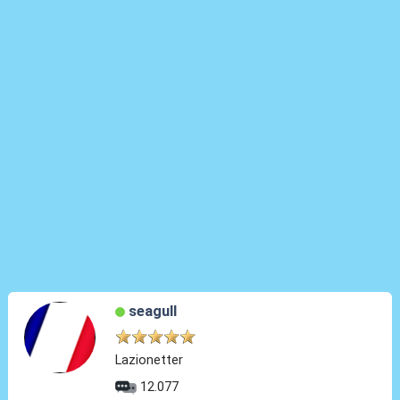
seagull
Lazionetter
12.077