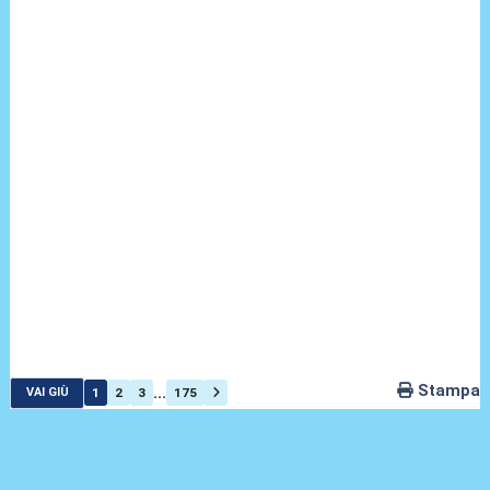
Stampa
...
1
2
3
175
VAI GIÙ