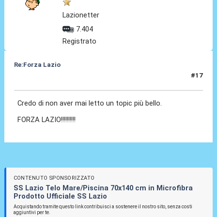
Lazionetter
7.404
Registrato
Re:Forza Lazio
#17
24 Gen 2014, 00:04
Credo di non aver mai letto un topic più bello.
FORZA LAZIO!!!!!!!!!!
CONTENUTO SPONSORIZZATO
SS Lazio Telo Mare/Piscina 70x140 cm in Microfibra
Prodotto Ufficiale SS Lazio
Acquistando tramite questo link contribuisci a sostenere il nostro sito, senza costi
aggiuntivi per te.