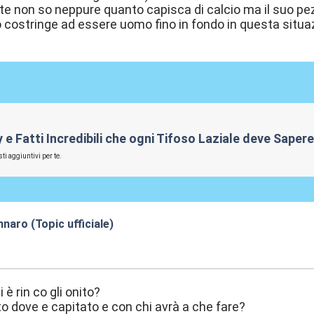
e non so neppure quanto capisca di calcio ma il suo pe
lo costringe ad essere uomo fino in fondo in questa situa
rby e Fatti Incredibili che ogni Tifoso Laziale deve Sape
ti aggiuntivi per te.
naro (Topic ufficiale)
:02
è rin co gli onito?
to dove e capitato e con chi avrà a che fare?