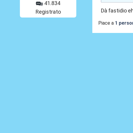
41.834
Dà fastidio e
Registrato
Piace a
1 perso