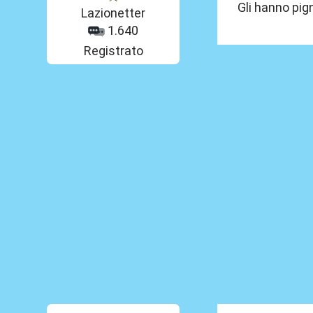
Gli hanno pign
Lazionetter
1.640
Registrato