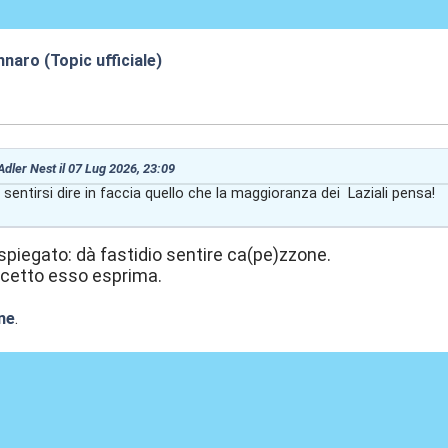
naro (Topic ufficiale)
:30
 Adler Nest il 07 Lug 2026, 23:09
 sentirsi dire in faccia quello che la maggioranza dei Laziali pensa!
piegato: dà fastidio sentire ca(pe)zzone.
ncetto esso esprima.
ne
.