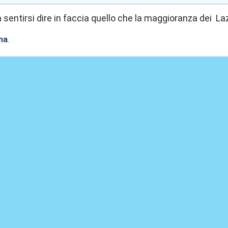
h sentirsi dire in faccia quello che la maggioranza dei La
na
.