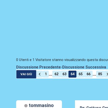
0 Utenti e 1 Visitatore stanno visualizzando questa discu
Discussione Precedente
-
Discussione Successiva
...
...
1
62
63
64
65
66
85
VAI GIÙ
tommasino
Re: Gattuso Gen