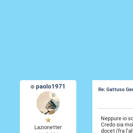
paolo1971
Re: Gattuso Gen
08 Lug 2026, 00
Neppure io s
Credo sia mol
Lazionetter
docet (fra l'a