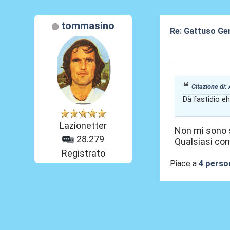
tommasino
Re: Gattuso Gen
07 Lug 2026, 23
Citazione di:
Dà fastidio eh
Lazionetter
Non mi sono s
28.279
Qualsiasi co
Registrato
Piace a
4 perso