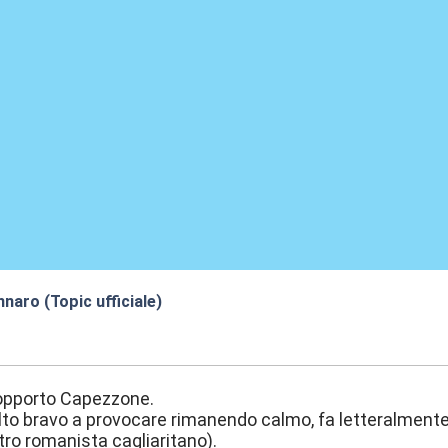
naro (Topic ufficiale)
:11
opporto Capezzone.
to bravo a provocare rimanendo calmo, fa letteralmente s
ltro romanista cagliaritano).