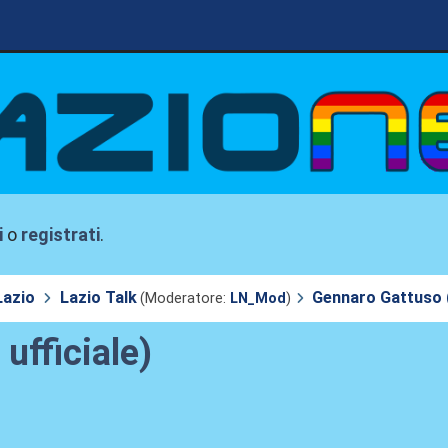
i
o
registrati
.
Lazio
Lazio Talk
Gennaro Gattuso (
(Moderatore:
LN_Mod
)
ufficiale)