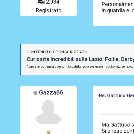
2.934
Personalment
Registrato
in guardia e 
CONTENUTO SPONSORIZZATO
Curiosità Incredibili sulla Lazio: Follie, De
Acquistando tramite questo link contribuisci a sostenere il nostro sito, senza cos
Gazza66
Re: Gattuso Gen
08 Lug 2026, 02
Ma Gattuso si 
Si è reso con