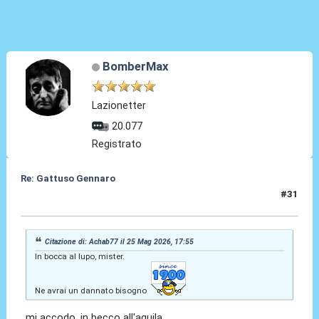
BomberMax
Lazionetter
20.077
Registrato
Re: Gattuso Gennaro
#31
25 Mag 2026, 18:11
Citazione di: Achab77 il 25 Mag 2026, 17:55
In bocca al lupo, mister.
Ne avrai un dannato bisogno
mi accodo, in becco all'aquila ...