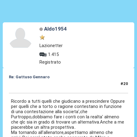
Aldo1954
Lazionetter
1.415
Registrato
Re: Gattuso Gennaro
#20
25 Mag 2026, 17:48
Ricordo a tutti quelli che giudicano a prescindere Oppure
per quelli che a torto o ragione contestano in funzione
di una contestazione alla societa',che
Purtroppo,dobbiamo fare i conti con la realta' almeno
che qlc sia in grado di trovare un alternativa.Anche a me
piacerebbe un altra prospettiva..
Ma tornando all'allenatore,aspettiamo almeno che