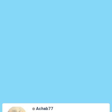
Achab77