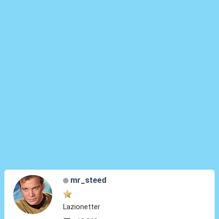
mr_steed
Lazionetter