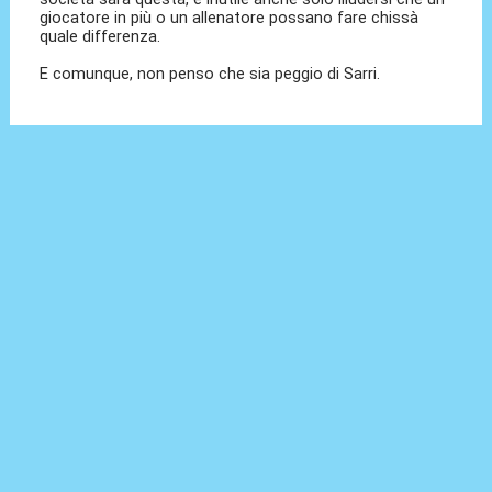
giocatore in più o un allenatore possano fare chissà
quale differenza.
E comunque, non penso che sia peggio di Sarri.