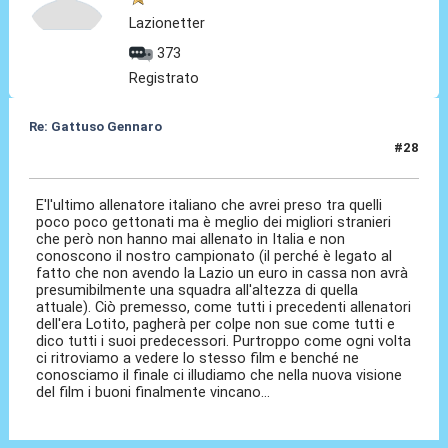
Lazionetter
373
Registrato
Re: Gattuso Gennaro
#28
25 Mag 2026, 18:00
E'l'ultimo allenatore italiano che avrei preso tra quelli
poco poco gettonati ma è meglio dei migliori stranieri
che però non hanno mai allenato in Italia e non
conoscono il nostro campionato (il perché è legato al
fatto che non avendo la Lazio un euro in cassa non avrà
presumibilmente una squadra all'altezza di quella
attuale). Ciò premesso, come tutti i precedenti allenatori
dell'era Lotito, pagherà per colpe non sue come tutti e
dico tutti i suoi predecessori. Purtroppo come ogni volta
ci ritroviamo a vedere lo stesso film e benché ne
conosciamo il finale ci illudiamo che nella nuova visione
del film i buoni finalmente vincano...