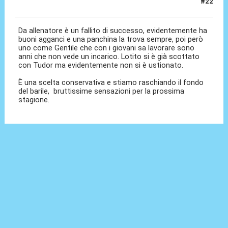
#22
25 Mag 2026, 17:51
Da allenatore è un fallito di successo, evidentemente ha
buoni agganci e una panchina la trova sempre, poi però
uno come Gentile che con i giovani sa lavorare sono
anni che non vede un incarico. Lotito si è già scottato
con Tudor ma evidentemente non si è ustionato.
È una scelta conservativa e stiamo raschiando il fondo
del barile, bruttissime sensazioni per la prossima
stagione.