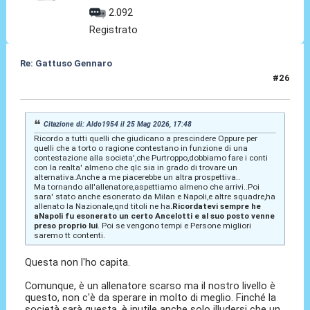
2.092
Registrato
Re: Gattuso Gennaro
#26
25 Mag 2026, 17:58
Citazione di: Aldo1954 il 25 Mag 2026, 17:48
Ricordo a tutti quelli che giudicano a prescindere Oppure per
quelli che a torto o ragione contestano in funzione di una
contestazione alla societa',che Purtroppo,dobbiamo fare i conti
con la realta' almeno che qlc sia in grado di trovare un
alternativa.Anche a me piacerebbe un altra prospettiva..
Ma tornando all'allenatore,aspettiamo almeno che arrivi..Poi
sara' stato anche esonerato da Milan e Napoli,e altre squadre,ha
allenato la Nazionale,qnd titoli ne ha
.Ricordatevi sempre he
aNapoli fu esonerato un certo Ancelotti e al suo posto venne
preso proprio lui
. Poi se vengono tempi e Persone migliori
saremo tt contenti.
Questa non l'ho capita.
Comunque, è un allenatore scarso ma il nostro livello è
questo, non c'è da sperare in molto di meglio. Finché la
società sarà questa, è inutile anche solo illudersi che un