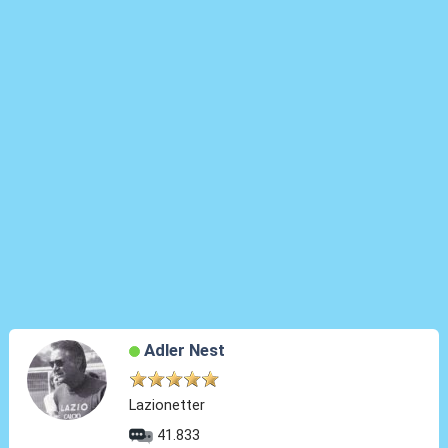
Adler Nest
Lazionetter
41.833