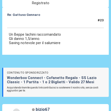
Registrato
Re: Gattuso Gennaro
#23
25 Mag 2026, 17:51
Un Beppe Iachini raccomandato
Gli danno 1,5/anno.
Saving notevole per il salumiere
CONTENUTO SPONSORIZZATO
Wonderbox Connect - Cofanetto Regalo - SS Lazio
Classic - 1 Partita - 1 o 2 Biglietti - Valido 27 Mesi
Acquistando tramite questo link contribuisci a sostenere il nostro sito, senza costi
aggiuntivi per te.
bizio67