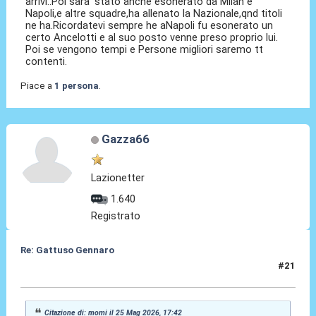
arrivi..Poi sara' stato anche esonerato da Milan e
Napoli,e altre squadre,ha allenato la Nazionale,qnd titoli
ne ha.Ricordatevi sempre he aNapoli fu esonerato un
certo Ancelotti e al suo posto venne preso proprio lui.
Poi se vengono tempi e Persone migliori saremo tt
contenti.
Piace a
1 persona
.
Gazza66
Lazionetter
1.640
Registrato
Re: Gattuso Gennaro
#21
25 Mag 2026, 17:49
Citazione di: momi il 25 Mag 2026, 17:42