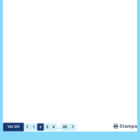
Stampa
...
1
2
3
4
85
VAI GIÙ