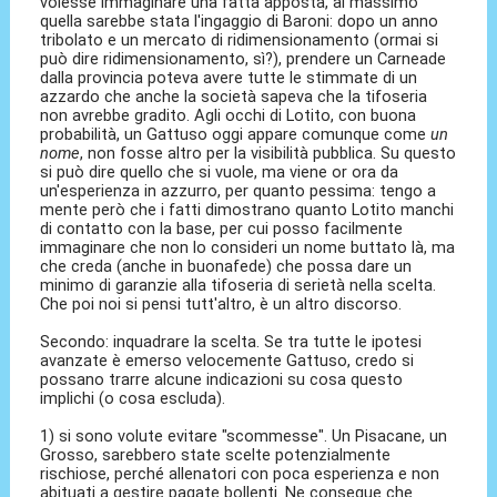
volesse immaginare una fatta apposta, al massimo
quella sarebbe stata l'ingaggio di Baroni: dopo un anno
tribolato e un mercato di ridimensionamento (ormai si
può dire ridimensionamento, sì?), prendere un Carneade
dalla provincia poteva avere tutte le stimmate di un
azzardo che anche la società sapeva che la tifoseria
non avrebbe gradito. Agli occhi di Lotito, con buona
probabilità, un Gattuso oggi appare comunque come
un
nome
, non fosse altro per la visibilità pubblica. Su questo
si può dire quello che si vuole, ma viene or ora da
un'esperienza in azzurro, per quanto pessima: tengo a
mente però che i fatti dimostrano quanto Lotito manchi
di contatto con la base, per cui posso facilmente
immaginare che non lo consideri un nome buttato là, ma
che creda (anche in buonafede) che possa dare un
minimo di garanzie alla tifoseria di serietà nella scelta.
Che poi noi si pensi tutt'altro, è un altro discorso.
Secondo: inquadrare la scelta. Se tra tutte le ipotesi
avanzate è emerso velocemente Gattuso, credo si
possano trarre alcune indicazioni su cosa questo
implichi (o cosa escluda).
1) si sono volute evitare "scommesse". Un Pisacane, un
Grosso, sarebbero state scelte potenzialmente
rischiose, perché allenatori con poca esperienza e non
abituati a gestire pagate bollenti. Ne consegue che