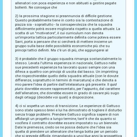
allenatori con poca esperienza e non abituati a gestire pagate
bollenti. Ne consegue che
2) la prossima stagione si preannuncia di difficile gestione.
Questo probabilmente tiene in conto sia la contestazione di
piazza sia - soprattutto - la consapevolezza che la squadra
difficilmente potrà essere migliorata rispetto a quella attuale. La
scelta di un "motivatore", il cui curriculum non denota
un'impronta tattica particolarmente definita come poteva essere
Sarri, porta a pensare che si cercherà di mettere insieme un
gruppo sulla base delle possibilità economiche più che su
principi tattici definiti. Ma c'è un di più, che aggiungerei al
3) è probabile che il gruppo squadra rimanga sostanzialmente lo
stesso. Levata l'ultima esperienza in nazionale, Gattuso nelle
sue precedenti esperienze ha lavorato quasi sempre con una
difesa a quattro con principi di uscita dal basso. Un imprinting
che rispecchierebbe quello della squadra attuale (con le dovute
differenze, soprattutto in termini di marcatura) e che denota a
mio parere l'idea di partire dall'intelaiatura già presente. Il
quid
pluris
dovrebbe essere rappresentato, per l'appunto, dal carattere
dell'allenatore, che dovrebbe essere in grado di cavare più sugo
dagli ortaggi (decidete voi quali) a disposizione.
4) ci si aspetta un anno di transizione. Le esperienze di Gattuso
sono state spesso brevi e lui ha dimostrato di togliere il disturbo
senza troppi problemi. Prendere Gattuso significa sapere di non
affidargli un progetto a lungo termine, tant'è che da quanto si
vocifera il contratto dovrebbe essere impostato su un biennale.
Date le premesse, credo se ne possa dedurre che l'idea sia
quella di prendere un allenatore che tenga botta per un periodo
che si prevede difficile, rimandando a uno/due anni la prospettiva