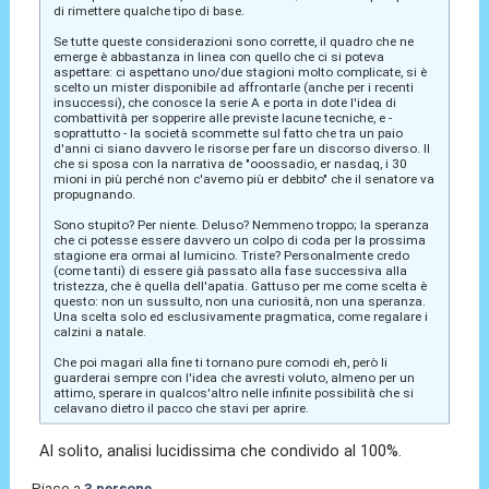
di rimettere qualche tipo di base.
Se tutte queste considerazioni sono corrette, il quadro che ne
emerge è abbastanza in linea con quello che ci si poteva
aspettare: ci aspettano uno/due stagioni molto complicate, si è
scelto un mister disponibile ad affrontarle (anche per i recenti
insuccessi), che conosce la serie A e porta in dote l'idea di
combattività per sopperire alle previste lacune tecniche, e -
soprattutto - la società scommette sul fatto che tra un paio
d'anni ci siano davvero le risorse per fare un discorso diverso. Il
che si sposa con la narrativa de "ooossadio, er nasdaq, i 30
mioni in più perché non c'avemo più er debbito" che il senatore va
propugnando.
Sono stupito? Per niente. Deluso? Nemmeno troppo; la speranza
che ci potesse essere davvero un colpo di coda per la prossima
stagione era ormai al lumicino. Triste? Personalmente credo
(come tanti) di essere già passato alla fase successiva alla
tristezza, che è quella dell'apatia. Gattuso per me come scelta è
questo: non un sussulto, non una curiosità, non una speranza.
Una scelta solo ed esclusivamente pragmatica, come regalare i
calzini a natale.
Che poi magari alla fine ti tornano pure comodi eh, però li
guarderai sempre con l'idea che avresti voluto, almeno per un
attimo, sperare in qualcos'altro nelle infinite possibilità che si
celavano dietro il pacco che stavi per aprire.
Al solito, analisi lucidissima che condivido al 100%.
Piace a
3 persone
.