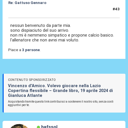
Re: Gattuso Gennaro
#43
25 Mag 2026, 18:44
nessun benvenuto da parte mia.
sono dispiaciuto del suo arrivo.
non mi è nemmeno simpatico e propone calcio basico.
l'allenatore che non avrei mai voluto.
Piace a
3 persone
.
CONTENUTO SPONSORIZZATO
Vincenzo d'Amico. Volevo giocare nella Lazio
Copertina flessibile – Grande libro, 19 aprile 2024 di
Gianluca Atlante
Acquistando tramite questo link contribuisci a sostenere il nostro sito, senza costi
aggiuntivi per te.
hafssol