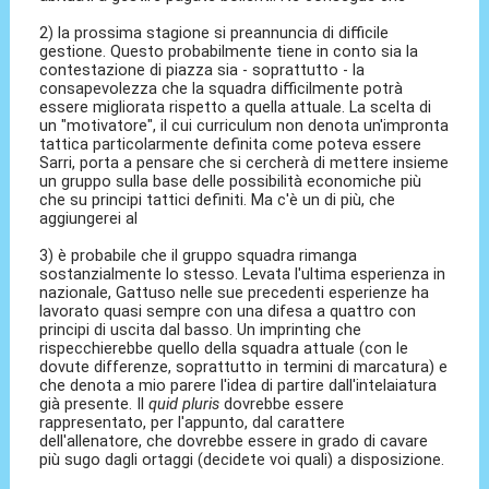
2) la prossima stagione si preannuncia di difficile
gestione. Questo probabilmente tiene in conto sia la
contestazione di piazza sia - soprattutto - la
consapevolezza che la squadra difficilmente potrà
essere migliorata rispetto a quella attuale. La scelta di
un "motivatore", il cui curriculum non denota un'impronta
tattica particolarmente definita come poteva essere
Sarri, porta a pensare che si cercherà di mettere insieme
un gruppo sulla base delle possibilità economiche più
che su principi tattici definiti. Ma c'è un di più, che
aggiungerei al
3) è probabile che il gruppo squadra rimanga
sostanzialmente lo stesso. Levata l'ultima esperienza in
nazionale, Gattuso nelle sue precedenti esperienze ha
lavorato quasi sempre con una difesa a quattro con
principi di uscita dal basso. Un imprinting che
rispecchierebbe quello della squadra attuale (con le
dovute differenze, soprattutto in termini di marcatura) e
che denota a mio parere l'idea di partire dall'intelaiatura
già presente. Il
quid pluris
dovrebbe essere
rappresentato, per l'appunto, dal carattere
dell'allenatore, che dovrebbe essere in grado di cavare
più sugo dagli ortaggi (decidete voi quali) a disposizione.