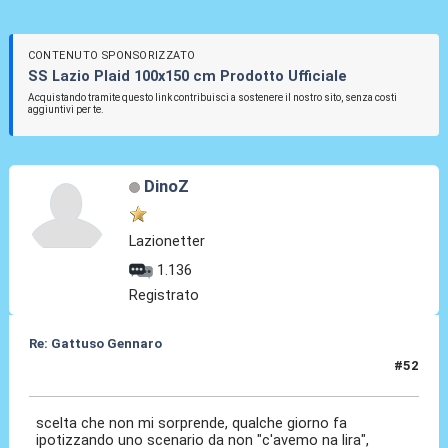
CONTENUTO SPONSORIZZATO
SS Lazio Plaid 100x150 cm Prodotto Ufficiale
Acquistando tramite questo link contribuisci a sostenere il nostro sito, senza costi
aggiuntivi per te.
DinoZ
Lazionetter
1.136
Registrato
Re: Gattuso Gennaro
#52
25 Mag 2026, 19:37
scelta che non mi sorprende, qualche giorno fa
ipotizzando uno scenario da non "c'avemo na lira",