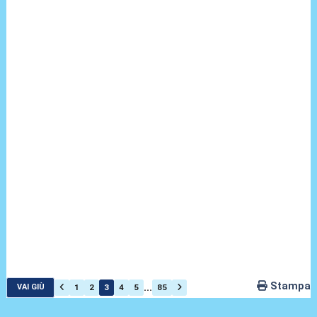
Stampa
...
1
2
3
4
5
85
VAI GIÙ