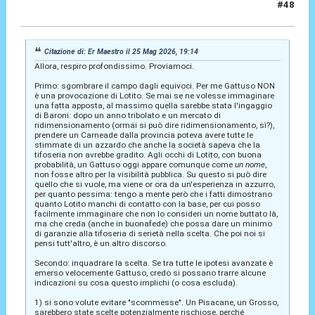
#48
25 Mag 2026, 19:21
Citazione di: Er Maestro il 25 Mag 2026, 19:14
Allora, respiro profondissimo. Proviamoci.
Primo: sgombrare il campo dagli equivoci. Per me Gattuso NON
è una provocazione di Lotito. Se mai se ne volesse immaginare
una fatta apposta, al massimo quella sarebbe stata l'ingaggio
di Baroni: dopo un anno tribolato e un mercato di
ridimensionamento (ormai si può dire ridimensionamento, sì?),
prendere un Carneade dalla provincia poteva avere tutte le
stimmate di un azzardo che anche la società sapeva che la
tifoseria non avrebbe gradito. Agli occhi di Lotito, con buona
probabilità, un Gattuso oggi appare comunque come
un nome
,
non fosse altro per la visibilità pubblica. Su questo si può dire
quello che si vuole, ma viene or ora da un'esperienza in azzurro,
per quanto pessima: tengo a mente però che i fatti dimostrano
quanto Lotito manchi di contatto con la base, per cui posso
facilmente immaginare che non lo consideri un nome buttato là,
ma che creda (anche in buonafede) che possa dare un minimo
di garanzie alla tifoseria di serietà nella scelta. Che poi noi si
pensi tutt'altro, è un altro discorso.
Secondo: inquadrare la scelta. Se tra tutte le ipotesi avanzate è
emerso velocemente Gattuso, credo si possano trarre alcune
indicazioni su cosa questo implichi (o cosa escluda).
1) si sono volute evitare "scommesse". Un Pisacane, un Grosso,
sarebbero state scelte potenzialmente rischiose, perché