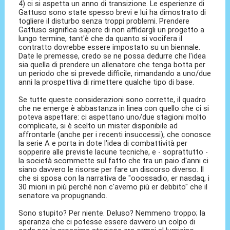
4) ci si aspetta un anno di transizione. Le esperienze di
Gattuso sono state spesso brevi e lui ha dimostrato di
togliere il disturbo senza troppi problemi. Prendere
Gattuso significa sapere di non affidargli un progetto a
lungo termine, tant'è che da quanto si vocifera il
contratto dovrebbe essere impostato su un biennale.
Date le premesse, credo se ne possa dedurre che l'idea
sia quella di prendere un allenatore che tenga botta per
un periodo che si prevede difficile, rimandando a uno/due
anni la prospettiva di rimettere qualche tipo di base.
Se tutte queste considerazioni sono corrette, il quadro
che ne emerge è abbastanza in linea con quello che ci si
poteva aspettare: ci aspettano uno/due stagioni molto
complicate, si è scelto un mister disponibile ad
affrontarle (anche per i recenti insuccessi), che conosce
la serie A e porta in dote l'idea di combattività per
sopperire alle previste lacune tecniche, e - soprattutto -
la società scommette sul fatto che tra un paio d'anni ci
siano davvero le risorse per fare un discorso diverso. Il
che si sposa con la narrativa de "ooossadio, er nasdaq, i
30 mioni in più perché non c'avemo più er debbito" che il
senatore va propugnando.
Sono stupito? Per niente. Deluso? Nemmeno troppo; la
speranza che ci potesse essere davvero un colpo di