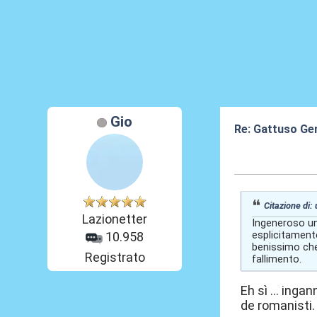
Gio
Re: Gattuso Ge
04 Giu 2026, 18
Citazione di:
Lazionetter
Ingeneroso un 
esplicitament
10.958
benissimo che 
Registrato
fallimento.
Eh sì ... inga
de romanisti.