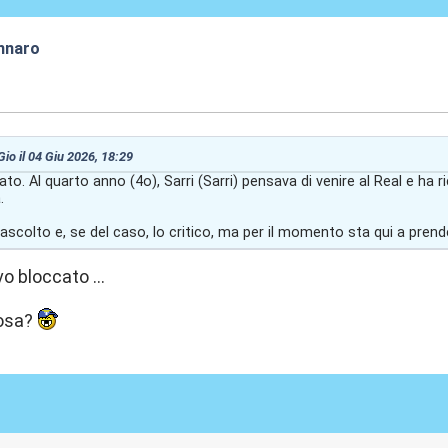
nnaro
:30
Gio il 04 Giu 2026, 18:29
nnato. Al quarto anno (4o), Sarri (Sarri) pensava di venire al Real e h
.
ascolto e, se del caso, lo critico, ma per il momento sta qui a prender
o bloccato ...
cosa?