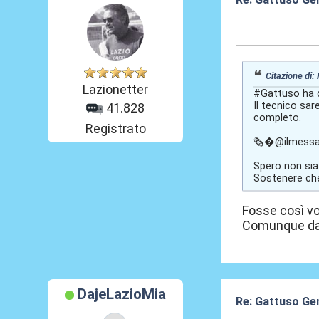
04 Giu 2026, 18
Citazione di:
Lazionetter
#Gattuso ha ch
Il tecnico sar
41.828
completo.
Registrato
🗞�@ilmessa
Spero non sia
Sostenere che
Fosse così vor
Comunque dai 
DajeLazioMia
Re: Gattuso Ge