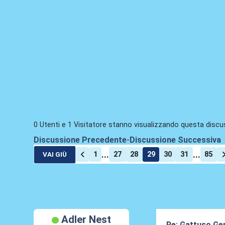
0 Utenti e 1 Visitatore stanno visualizzando questa discu
Discussione Precedente
-
Discussione Successiva
...
...
1
27
28
29
30
31
85
VAI GIÙ
Adler Nest
Re: Gattuso Ge