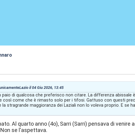
nnaro
:29
 unicamenteLazio il 04 Giu 2026, 13:45
paio di qualcosa che preferisco non citare. La differenza abissale è
e così come che è rimasto solo per i tifosi. Gattuso con questi pre
la stragrande maggioranza dei Laziali non lo voleva proprio. E se ha
nnato. Al quarto anno (4o), Sarri (Sarri) pensava di venire
 Non se l'aspettava.