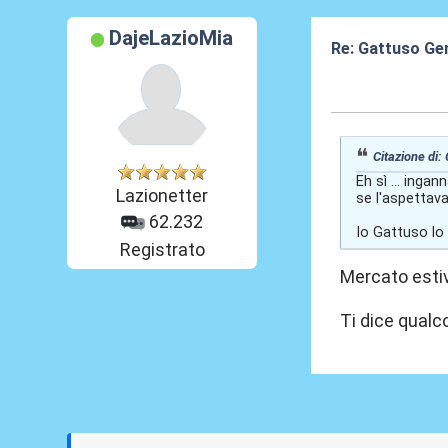
DajeLazioMia
Re: Gattuso Ge
04 Giu 2026, 18
Citazione di: 
Eh sì ... inga
Lazionetter
se l'aspettava
62.232
Io Gattuso lo 
Registrato
Mercato estiv
Ti dice qual