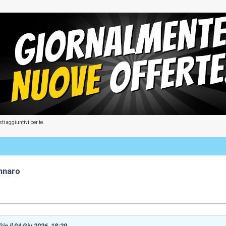
ti aggiuntivi per te.
nnaro
:32
Gio il 04 Giu 2026, 18:29