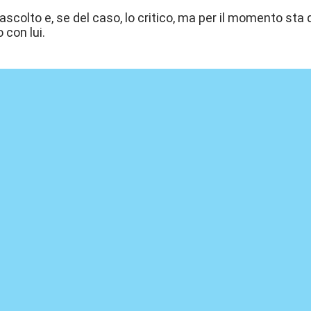
ascolto e, se del caso, lo critico, ma per il momento sta q
 con lui.