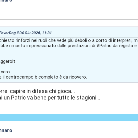
:26
 FeverDog il 04 Giu 2026, 11:31
iesto rinforzi nei ruoli che vede più deboli o a corto di interpreti, 
ebbe rimasto impressionato dalle prestazioni di #Patric da regista e
ggeroit
 vero.
 il centrocampo è completo è da ricovero.
rei capire in difesa chi gioca...
un Patric va bene per tutte le stagioni...
nnaro