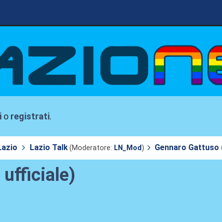
i
o
registrati
.
Lazio
Lazio Talk
Gennaro Gattuso (
(Moderatore:
LN_Mod
)
ufficiale)