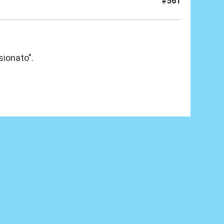
#561
sionato".