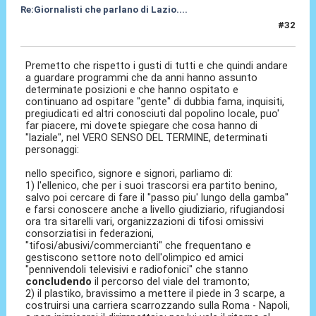
Re:Giornalisti che parlano di Lazio....
#32
03 Mag 2014, 13:21
Premetto che rispetto i gusti di tutti e che quindi andare
a guardare programmi che da anni hanno assunto
determinate posizioni e che hanno ospitato e
continuano ad ospitare "gente" di dubbia fama, inquisiti,
pregiudicati ed altri conosciuti dal popolino locale, puo'
far piacere, mi dovete spiegare che cosa hanno di
"laziale", nel VERO SENSO DEL TERMINE, determinati
personaggi:
nello specifico, signore e signori, parliamo di:
1) l'ellenico, che per i suoi trascorsi era partito benino,
salvo poi cercare di fare il "passo piu' lungo della gamba"
e farsi conoscere anche a livello giudiziario, rifugiandosi
ora tra sitarelli vari, organizzazioni di tifosi omissivi
consorziatisi in federazioni,
"tifosi/abusivi/commercianti" che frequentano e
gestiscono settore noto dell'olimpico ed amici
"pennivendoli televisivi e radiofonici" che stanno
concludendo
il percorso del viale del tramonto;
2) il plastiko, bravissimo a mettere il piede in 3 scarpe, a
costruirsi una carriera scarrozzando sulla Roma - Napoli,