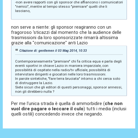
-non avere rapporti con gli sponsor che affiancono i comunicatori
"nemici", mentre al tempo stesso "premiare" quelli che li
lasciano,
non serve a niente: gli sponsor reagiranno con un
fragoroso 'sticazzi dal momento che la audience delle
trasmissioni da loro sponsorizzate rimarrà altissima
grazie alla "comunicazione" anti Lazio
Citazione di: gentlemen il 03 Mag 2014, 10:33
Contemporaneamente "premiare" chi fa critica equa e parla degli
eventi sportivi in chiave Lazio in maniera imparziale, con
possibilità di ospitate nella radio/tv ufficiale, possibilità di
intervistare dirigenti e giocatori nelle loro trasmissioni.
In parole sintetiche, "fare terra bruciata" intorno a chi cerca solo
di distruggere la Lazio.
Siete sicuri che gli editori di questi personaggi, sponsor annessi,
non gli direbbero nulla ?
Per me l'unica strada è quella di ammorbidire (
che non
vuol dire pagare o leccare il culo
) tutti i media (inclusi
quelli ostili) concedendo invece che negando.