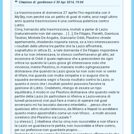
Citazione di: gentlemen il 30 Apr 2014, 19:04
La trasmissione di domenica 27 aprile l'ho registrata con il
MySky, non perché sia un patito di goal di notte, anzi negli ultimi
anni questa trasmissione è una continua polemica contro
Lotito.
Cmq, tornando alla trasmissione, invitati a parlar di Lazio
(naturalmente non del campo....) [...], De Filippis, Pieretti, Gianluca
Teodori, Michele De Angelis, Giancarlo Oddi, Plastino chiede
apertamente, chiedendo risposta secca, se a loro interessassero
i risultati delle ultime tre partite che la Lazio affronterà,
soprattutto in ottica EL: a tale domanda il De Filippis rispondeva
che a lui non interessava, lo stesso confermavano gli altri, ad
eccezione di Oddi il quale replicava che a prescindere da ogni
critica lui quando la Lazio gioca gli interessava solo che
vincesse, mente Plastino, in maniera molto sghignazzante
dichiarava che quando la Lazio gioca lui non solo non si sente
di tifare, ma guarda con molta simpatia e si augura che la
squadra avversaria segni o faccia risultato contro la Lazio, in
quanto è ovvio che i risultati positivi possono favorire la
gestione di Lotito. Credetemi, ritengo di essere un tipo
equilibrato, il modo in cui Plastino dichiarava che quando vede le
partite della Lazio (in particolare si riferiva a Lazio-verona di
lunedì prossimo) non può fare a meno di sperare nel goal
avversario mi ha lasciato davvero interdetto.....penso che in
qualsiasi altro studio televisivo, da Milano a Napoli lo avrebbero
quanto meno apostrofato come un non tifoso....e molti ancora
ccredono che Plastino sia Laziale ?
Lo stesso [...] ribatteva che lui cmq non riuscirebbe a non tifare x
la Lazio se guardasse le partite, non riuscirebbe a tifare contro,
per cui preferisce non guardarle proprio.....
Parlando di Lazio-verona De Filippis si accodava affermando che