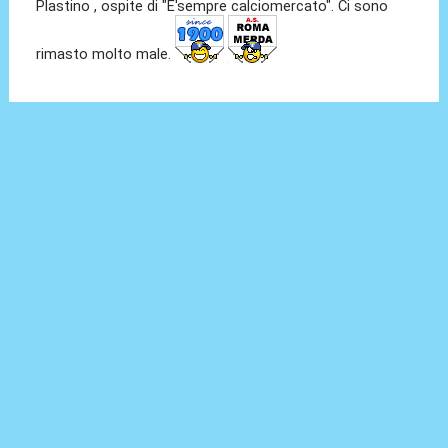
Plastino , ospite di "E'sempre calciomercato". Ci sono
rimasto molto male.