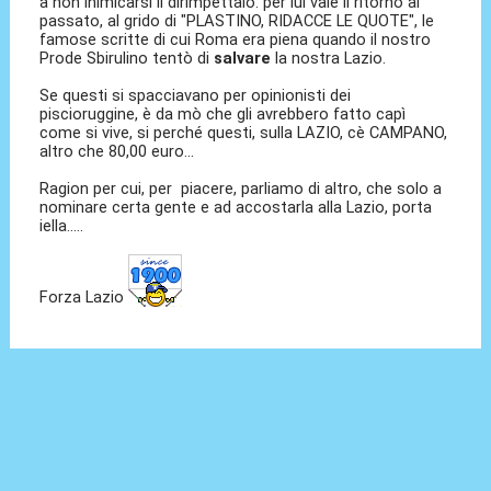
a non inimicarsi il dirimpettaio: per lui vale il ritorno al
passato, al grido di "PLASTINO, RIDACCE LE QUOTE", le
famose scritte di cui Roma era piena quando il nostro
Prode Sbirulino tentò di
salvare
la nostra Lazio.
Se questi si spacciavano per opinionisti dei
piscioruggine, è da mò che gli avrebbero fatto capì
come si vive, si perché questi, sulla LAZIO, cè CAMPANO,
altro che 80,00 euro...
Ragion per cui, per piacere, parliamo di altro, che solo a
nominare certa gente e ad accostarla alla Lazio, porta
iella.....
Forza Lazio