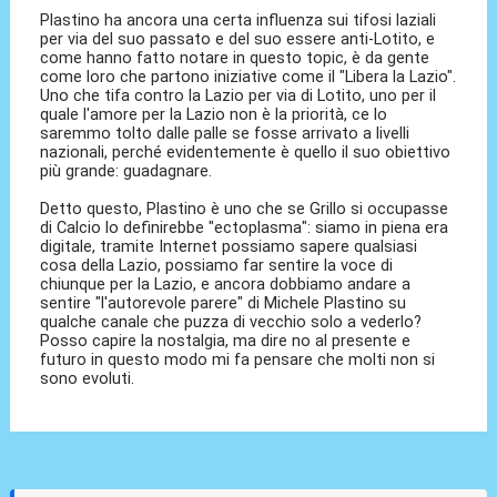
Plastino ha ancora una certa influenza sui tifosi laziali
per via del suo passato e del suo essere anti-Lotito, e
come hanno fatto notare in questo topic, è da gente
come loro che partono iniziative come il "Libera la Lazio".
Uno che tifa contro la Lazio per via di Lotito, uno per il
quale l'amore per la Lazio non è la priorità, ce lo
saremmo tolto dalle palle se fosse arrivato a livelli
nazionali, perché evidentemente è quello il suo obiettivo
più grande: guadagnare.
Detto questo, Plastino è uno che se Grillo si occupasse
di Calcio lo definirebbe "ectoplasma": siamo in piena era
digitale, tramite Internet possiamo sapere qualsiasi
cosa della Lazio, possiamo far sentire la voce di
chiunque per la Lazio, e ancora dobbiamo andare a
sentire "l'autorevole parere" di Michele Plastino su
qualche canale che puzza di vecchio solo a vederlo?
Posso capire la nostalgia, ma dire no al presente e
futuro in questo modo mi fa pensare che molti non si
sono evoluti.