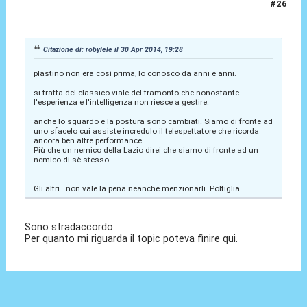
#26
01 Mag 2014, 02:44
Citazione di: robylele il 30 Apr 2014, 19:28
plastino non era così prima, lo conosco da anni e anni.
si tratta del classico viale del tramonto che nonostante
l'esperienza e l'intelligenza non riesce a gestire.
anche lo sguardo e la postura sono cambiati. Siamo di fronte ad
uno sfacelo cui assiste incredulo il telespettatore che ricorda
ancora ben altre performance.
Più che un nemico della Lazio direi che siamo di fronte ad un
nemico di sè stesso.
Gli altri...non vale la pena neanche menzionarli. Poltiglia.
Sono stradaccordo.
Per quanto mi riguarda il topic poteva finire qui.