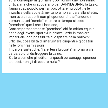
ed ai conseguenti giornalisti/opinionisti che non fanno
critica, ma che si adoperano per DANNEGGIARE la Lazio,
fanno i capipopolo per far boicottare i prodotti e le
iniziative della società, invitano a non andare allo stadio,
-non avere rapporti con gli sponsor che affiancono i
comunicatori "nemici", mentre al tempo stesso
"premiare" quelli che li lasciano,
Contemporaneamente "premiare" chi fa critica equa e
parla degli eventi sportivi in chiave Lazio in maniera
imparziale, con possibilità di ospitate nella radio/tv
ufficiale, possibilità di intervistare dirigenti e giocatori
nelle loro trasmissioni.
In parole sintetiche, "fare terra bruciata" intorno a chi
cerca solo di distruggere la Lazio.
Siete sicuri che gli editori di questi personaggi, sponsor
annessi, non gli direbbero nulla ?