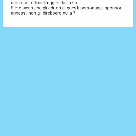
cerca solo di distruggere la Lazio.
Siete sicuri che gli editori di questi personaggi, sponsor
annessi, non gli direbbero nulla ?