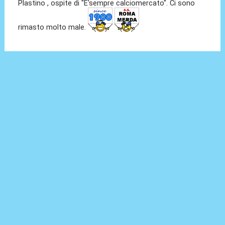
Plastino , ospite di "E'sempre calciomercato". Ci sono
rimasto molto male.