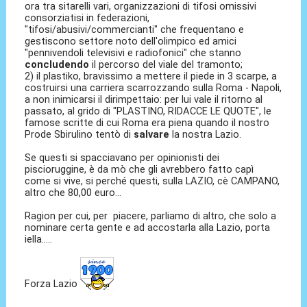
ora tra sitarelli vari, organizzazioni di tifosi omissivi
consorziatisi in federazioni,
"tifosi/abusivi/commercianti" che frequentano e
gestiscono settore noto dell'olimpico ed amici
"pennivendoli televisivi e radiofonici" che stanno
concludendo
il percorso del viale del tramonto;
2) il plastiko, bravissimo a mettere il piede in 3 scarpe, a
costruirsi una carriera scarrozzando sulla Roma - Napoli,
a non inimicarsi il dirimpettaio: per lui vale il ritorno al
passato, al grido di "PLASTINO, RIDACCE LE QUOTE", le
famose scritte di cui Roma era piena quando il nostro
Prode Sbirulino tentò di
salvare
la nostra Lazio.
Se questi si spacciavano per opinionisti dei
piscioruggine, è da mò che gli avrebbero fatto capì
come si vive, si perché questi, sulla LAZIO, cè CAMPANO,
altro che 80,00 euro...
Ragion per cui, per piacere, parliamo di altro, che solo a
nominare certa gente e ad accostarla alla Lazio, porta
iella.....
Forza Lazio