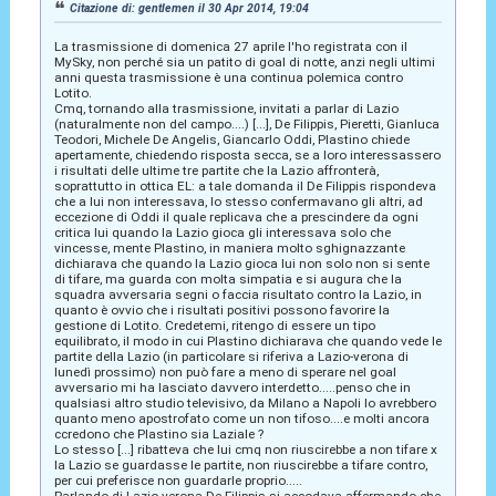
Citazione di: gentlemen il 30 Apr 2014, 19:04
La trasmissione di domenica 27 aprile l'ho registrata con il
MySky, non perché sia un patito di goal di notte, anzi negli ultimi
anni questa trasmissione è una continua polemica contro
Lotito.
Cmq, tornando alla trasmissione, invitati a parlar di Lazio
(naturalmente non del campo....) [...], De Filippis, Pieretti, Gianluca
Teodori, Michele De Angelis, Giancarlo Oddi, Plastino chiede
apertamente, chiedendo risposta secca, se a loro interessassero
i risultati delle ultime tre partite che la Lazio affronterà,
soprattutto in ottica EL: a tale domanda il De Filippis rispondeva
che a lui non interessava, lo stesso confermavano gli altri, ad
eccezione di Oddi il quale replicava che a prescindere da ogni
critica lui quando la Lazio gioca gli interessava solo che
vincesse, mente Plastino, in maniera molto sghignazzante
dichiarava che quando la Lazio gioca lui non solo non si sente
di tifare, ma guarda con molta simpatia e si augura che la
squadra avversaria segni o faccia risultato contro la Lazio, in
quanto è ovvio che i risultati positivi possono favorire la
gestione di Lotito. Credetemi, ritengo di essere un tipo
equilibrato, il modo in cui Plastino dichiarava che quando vede le
partite della Lazio (in particolare si riferiva a Lazio-verona di
lunedì prossimo) non può fare a meno di sperare nel goal
avversario mi ha lasciato davvero interdetto.....penso che in
qualsiasi altro studio televisivo, da Milano a Napoli lo avrebbero
quanto meno apostrofato come un non tifoso....e molti ancora
ccredono che Plastino sia Laziale ?
Lo stesso [...] ribatteva che lui cmq non riuscirebbe a non tifare x
la Lazio se guardasse le partite, non riuscirebbe a tifare contro,
per cui preferisce non guardarle proprio.....
Parlando di Lazio-verona De Filippis si accodava affermando che