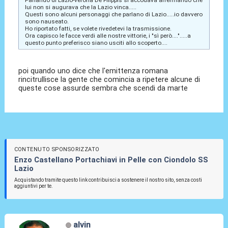
lui non si augurava che la Lazio vinca.....
Questi sono alcuni personaggi che parlano di Lazio.....io davvero
sono nauseato.
Ho riportato fatti, se volete rivedetevi la trasmissione.
Ora capisco le facce verdi alle nostre vittorie, i "sì però....".....a
questo punto preferisco siano usciti allo scoperto....
poi quando uno dice che l'emittenza romana
rincitrullisce la gente che comincia a ripetere alcune di
queste cose assurde sembra che scendi da marte
CONTENUTO SPONSORIZZATO
Enzo Castellano Portachiavi in Pelle con Ciondolo SS
Lazio
Acquistando tramite questo link contribuisci a sostenere il nostro sito, senza costi
aggiuntivi per te.
alvin