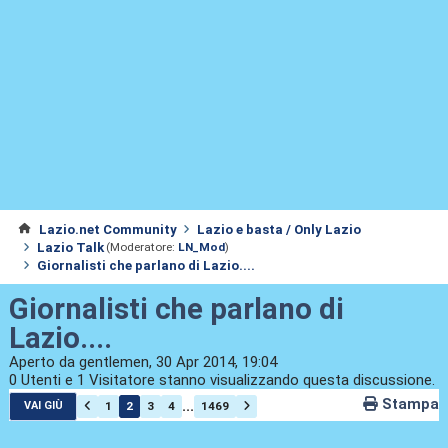
Lazio.net Community
Lazio e basta / Only Lazio
Lazio Talk
(Moderatore:
LN_Mod
)
Giornalisti che parlano di Lazio....
Giornalisti che parlano di
Lazio....
Aperto da gentlemen, 30 Apr 2014, 19:04
0 Utenti e 1 Visitatore stanno visualizzando questa discussione.
Stampa
...
1
2
3
4
1469
VAI GIÙ