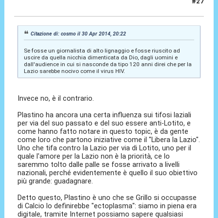
#27
01 Mag 2014, 03:28
Citazione di: cosmo il 30 Apr 2014, 20:22
Se fosse un giornalista di alto lignaggio e fosse riuscito ad
uscire da quella nicchia dimenticata da Dio, dagli uomini e
dall'audience in cui si nasconde da tipo 120 anni direi che per la
Lazio sarebbe nocivo come il virus HIV.
Invece no, è il contrario.
Plastino ha ancora una certa influenza sui tifosi laziali
per via del suo passato e del suo essere anti-Lotito, e
come hanno fatto notare in questo topic, è da gente
come loro che partono iniziative come il "Libera la Lazio".
Uno che tifa contro la Lazio per via di Lotito, uno per il
quale l'amore per la Lazio non è la priorità, ce lo
saremmo tolto dalle palle se fosse arrivato a livelli
nazionali, perché evidentemente è quello il suo obiettivo
più grande: guadagnare.
Detto questo, Plastino è uno che se Grillo si occupasse
di Calcio lo definirebbe "ectoplasma": siamo in piena era
digitale, tramite Internet possiamo sapere qualsiasi