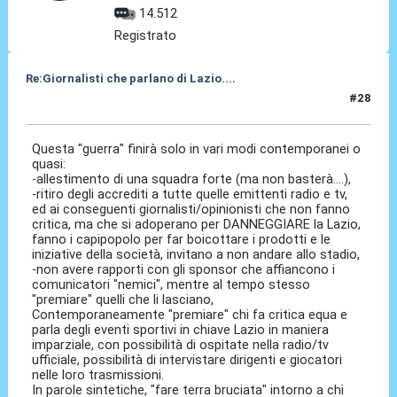
14.512
Registrato
Re:Giornalisti che parlano di Lazio....
#28
03 Mag 2014, 10:33
Questa "guerra" finirà solo in vari modi contemporanei o
quasi:
-allestimento di una squadra forte (ma non basterà....),
-ritiro degli accrediti a tutte quelle emittenti radio e tv,
ed ai conseguenti giornalisti/opinionisti che non fanno
critica, ma che si adoperano per DANNEGGIARE la Lazio,
fanno i capipopolo per far boicottare i prodotti e le
iniziative della società, invitano a non andare allo stadio,
-non avere rapporti con gli sponsor che affiancono i
comunicatori "nemici", mentre al tempo stesso
"premiare" quelli che li lasciano,
Contemporaneamente "premiare" chi fa critica equa e
parla degli eventi sportivi in chiave Lazio in maniera
imparziale, con possibilità di ospitate nella radio/tv
ufficiale, possibilità di intervistare dirigenti e giocatori
nelle loro trasmissioni.
In parole sintetiche, "fare terra bruciata" intorno a chi