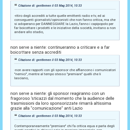
Citazione di: gentlemen il 03 Mag 2014, 10:33
-ritiro degli accrediti a tutte quelle emittenti radio e tv, ed ai
conseguenti giornalisti/opinionisti che non fanno critica, ma che
si adoperano per DANNEGGIARE la Lazio, fanno i capipopolo per
far boicottare i prodotti e le iniziative della società, invitano a non
andare allo stadio,
non serve a niente: continueranno a criticare e a far
boicottare senza accrediti
Citazione di: gentlemen il 03 Mag 2014, 10:33
-non avere rapporti con gli sponsor che affiancono i comunicatori
"nemici", mentre al tempo stesso "premiare" quelli che li
lasciano,
non serve a niente: gli sponsor reagiranno con un
fragoroso 'sticazzi dal momento che la audience delle
trasmissioni da loro sponsorizzate rimarrà altissima
grazie alla "comunicazione" anti Lazio
Citazione di: gentlemen il 03 Mag 2014, 10:33
Contemporaneamente "premiare" chi fa critica equa e parla degli
eventi sportivi in chiave Lazio in maniera imparziale, con