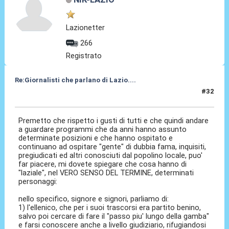
Lazionetter
266
Registrato
Re:Giornalisti che parlano di Lazio....
#32
03 Mag 2014, 13:21
Premetto che rispetto i gusti di tutti e che quindi andare
a guardare programmi che da anni hanno assunto
determinate posizioni e che hanno ospitato e
continuano ad ospitare "gente" di dubbia fama, inquisiti,
pregiudicati ed altri conosciuti dal popolino locale, puo'
far piacere, mi dovete spiegare che cosa hanno di
"laziale", nel VERO SENSO DEL TERMINE, determinati
personaggi:
nello specifico, signore e signori, parliamo di:
1) l'ellenico, che per i suoi trascorsi era partito benino,
salvo poi cercare di fare il "passo piu' lungo della gamba"
e farsi conoscere anche a livello giudiziario, rifugiandosi