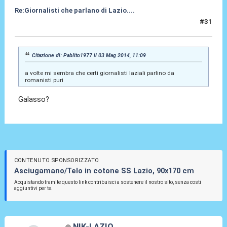
Re:Giornalisti che parlano di Lazio....
#31
03 Mag 2014, 13:01
Citazione di: Pablito1977 il 03 Mag 2014, 11:09
a volte mi sembra che certi giornalisti laziali parlino da
romanisti puri
Galasso?
CONTENUTO SPONSORIZZATO
Asciugamano/Telo in cotone SS Lazio, 90x170 cm
Acquistando tramite questo link contribuisci a sostenere il nostro sito, senza costi
aggiuntivi per te.
NIK-LAZIO