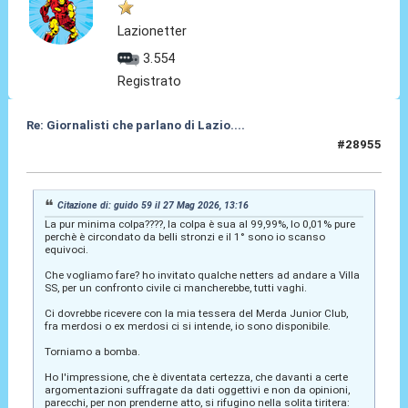
Lazionetter
3.554
Registrato
Re: Giornalisti che parlano di Lazio....
#28955
27 Mag 2026, 14:36
Citazione di: guido 59 il 27 Mag 2026, 13:16
La pur minima colpa????, la colpa è sua al 99,99%, lo 0,01% pure
perchè è circondato da belli stronzi e il 1° sono io scanso
equivoci.
Che vogliamo fare? ho invitato qualche netters ad andare a Villa
SS, per un confronto civile ci mancherebbe, tutti vaghi.
Ci dovrebbe ricevere con la mia tessera del Merda Junior Club,
fra merdosi o ex merdosi ci si intende, io sono disponibile.
Torniamo a bomba.
Ho l'impressione, che è diventata certezza, che davanti a certe
argomentazioni suffragate da dati oggettivi e non da opinioni,
parecchi, per non prenderne atto, si rifugino nella solita tiritera: