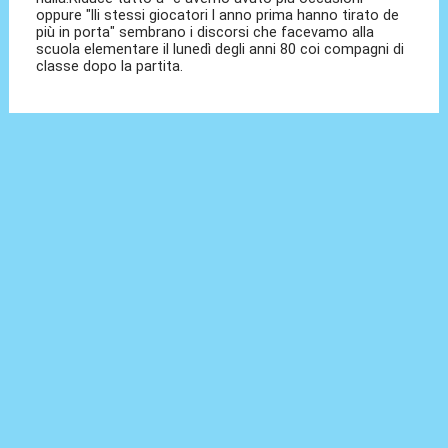
oppure "lli stessi giocatori l anno prima hanno tirato de
più in porta" sembrano i discorsi che facevamo alla
scuola elementare il lunedì degli anni 80 coi compagni di
classe dopo la partita.