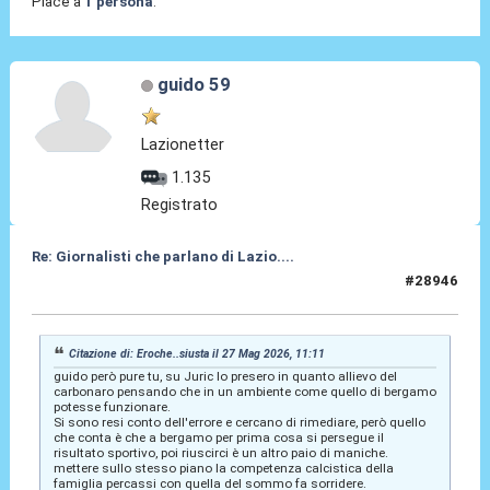
Piace a
1 persona
.
guido 59
Lazionetter
1.135
Registrato
Re: Giornalisti che parlano di Lazio....
#28946
27 Mag 2026, 11:24
Citazione di: Eroche..siusta il 27 Mag 2026, 11:11
guido però pure tu, su Juric lo presero in quanto allievo del
carbonaro pensando che in un ambiente come quello di bergamo
potesse funzionare.
Si sono resi conto dell'errore e cercano di rimediare, però quello
che conta è che a bergamo per prima cosa si persegue il
risultato sportivo, poi riuscirci è un altro paio di maniche.
mettere sullo stesso piano la competenza calcistica della
famiglia percassi con quella del sommo fa sorridere.