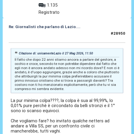
1.135
Registrato
Re: Giornalisti che parlano di Lazio....
#28950
27 Mag 2026, 13:16
Citazione di: unicamenteLazio il 27 Mag 2026, 11:50
Il fatto che dopo 22 anni stiamo ancora a parlare del gestore, a
occhio e croce, secondo te non potrebbe dipendere dal fatto che
egli non è ancora andato adesso non mi ricordo dove? E non ci è
andato, è d'uopo aggiungere, grazie anche a coloro che piuttosto
che attribuirgli la pur minima colpa preferirebbero accusare il
primo innocuo cristiano che si trova a passargli davanti? Tra
costoro non ti ho menzionato esplicitamente, però che tu vi sia
compreso mi sembra evidente.
La pur minima colpa????, la colpa è sua al 99,99%, lo
0,01% pure perchè è circondato da belli stronzi e il 1°
sono io scanso equivoci.
Che vogliamo fare? ho invitato qualche netters ad
andare a Villa SS, per un confronto civile ci
mancherebbe, tutti vaghi.