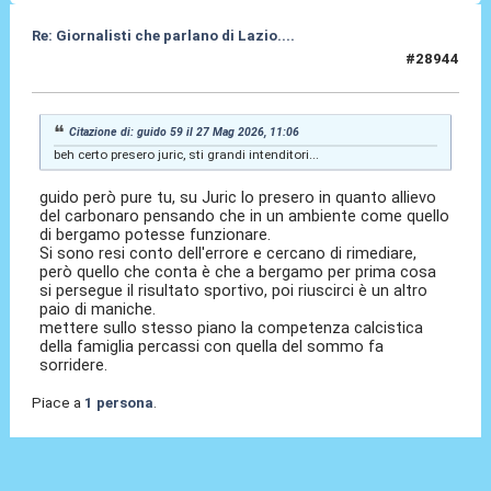
Re: Giornalisti che parlano di Lazio....
#28944
27 Mag 2026, 11:11
Citazione di: guido 59 il 27 Mag 2026, 11:06
beh certo presero juric, sti grandi intenditori...
guido però pure tu, su Juric lo presero in quanto allievo
del carbonaro pensando che in un ambiente come quello
di bergamo potesse funzionare.
Si sono resi conto dell'errore e cercano di rimediare,
però quello che conta è che a bergamo per prima cosa
si persegue il risultato sportivo, poi riuscirci è un altro
paio di maniche.
mettere sullo stesso piano la competenza calcistica
della famiglia percassi con quella del sommo fa
sorridere.
Piace a
1 persona
.