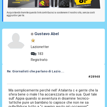
Acquistando tramite questo link contribuisci a sostenere il nostro sito, senza costi
aggiuntivi per te.
Gustavo Abel
Lazionetter
183
Registrato
Re: Giornalisti che parlano di Lazio....
#28948
27 Mag 2026, 11:28
Ma semplicemente perché nell' Atalanta c e gente che la
sfera bene o male l ha accarezzata in vita sua. Quel tale
sull' Appia quando si avventura in disamine tecnico-
tattiche pure un bambino lo capisce che non ne sa
nulla.Riduce tutto a "c avemo avuto più occasioni'"