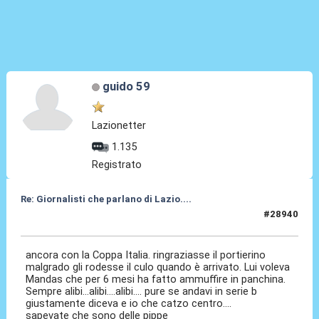
guido 59
Lazionetter
1.135
Registrato
Re: Giornalisti che parlano di Lazio....
#28940
26 Mag 2026, 23:55
ancora con la Coppa Italia. ringraziasse il portierino
malgrado gli rodesse il culo quando è arrivato. Lui voleva
Mandas che per 6 mesi ha fatto ammuffire in panchina.
Sempre alibi...alibi....alibi.... pure se andavi in serie b
giustamente diceva e io che catzo centro....
sapevate che sono delle pippe