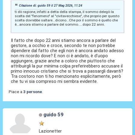
Citazione di: guido 59 il 27 Mag 2026, 11:24
ti dò ragione, infatti a detta della stampa, il sommo delegò la
scelta del "fenomeno" al "civitavecchiese", che proprio per questo
scelta dovrebbe saltare...dicono...Che poi il sommo è quello che
è...ancora stiamo a parlare del sommo.....dopo 22 anni.
Il fatto che dopo 22 anni stiamo ancora a parlare del
gestore, a occhio e croce, secondo te non potrebbe
dipendere dal fatto che egli non è ancora andato adesso
non mi ricordo dove? E non ci è andato, è d'uopo
aggiungere, grazie anche a coloro che piuttosto che
attribuirgli la pur minima colpa preferirebbero accusare il
primo innocuo cristiano che si trova a passargli davanti?
Tra costoro non ti ho menzionato esplicitamente, però
che tu vi sia compreso mi sembra evidente.
Piace a
3 persone
.
guido 59
Lazionetter