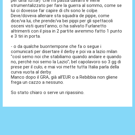
per dirla tutta!) che mi passa davanti e viene
strumentalizzato per fare la guerra al sommo, come se
lui ci dovesse far capire di chi sono le colpe.
Deve/doveva allenare sta squadra de pippe, come
dice/va lui, che prende/va bei pippi per gli spettacoli
osceni visti quest'anno; ci ha salvato Furlanetto
altrimenti con il pisa in 2 partite avremmo fatto 1 punto
e 3 tiri in porta.
- o da qualche buontempone che fa o segue i
comunicati per disertare il derby e poi va a lazio milan
"così semo noi che stabiliamo quando andare e quando
no, perchè noi semo la Lazio"; bel capolavoro so 3 gg di
prese per il culo; e mai voi mette tutta Italia parla della
curva vuota al derby.
Manco dopo il GRA, già all'EUR o a Rebibbia non gliene
frega un cazzo a nessuno.
So stato chiaro o serve un ripassino.