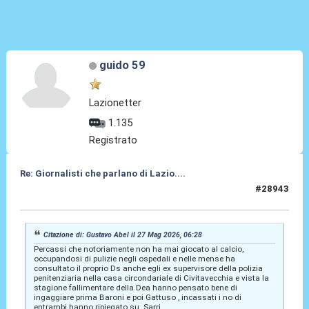
guido 59
Lazionetter
1.135
Registrato
Re: Giornalisti che parlano di Lazio....
#28943
27 Mag 2026, 11:06
Citazione di: Gustavo Abel il 27 Mag 2026, 06:28
Percassi che notoriamente non ha mai giocato al calcio,
occupandosi di pulizie negli ospedali e nelle mense ha
consultato il proprio Ds anche egli ex supervisore della polizia
penitenziaria nella casa circondariale di Civitavecchia e vista la
stagione fallimentare della Dea hanno pensato bene di
ingaggiare prima Baroni e poi Gattuso , incassati i no di
entrambi hanno ripiegato su Sarri