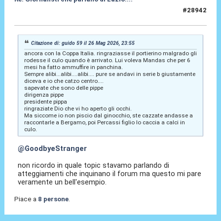
#28942
27 Mag 2026, 08:03
Citazione di: guido 59 il 26 Mag 2026, 23:55
ancora con la Coppa Italia. ringraziasse il portierino malgrado gli
rodesse il culo quando è arrivato. Lui voleva Mandas che per 6
mesi ha fatto ammuffire in panchina.
Sempre alibi...alibi....alibi.... pure se andavi in serie b giustamente
diceva e io che catzo centro....
sapevate che sono delle pippe
dirigenza pippe
presidente pippa
ringraziate Dio che vi ho aperto gli occhi.
Ma siccome io non piscio dal ginocchio, ste cazzate andasse a
raccontarle a Bergamo, poi Percassi figlio lo caccia a calci in
culo.
@GoodbyeStranger
non ricordo in quale topic stavamo parlando di
atteggiamenti che inquinano il forum ma questo mi pare
veramente un bell'esempio.
Piace a
8 persone
.