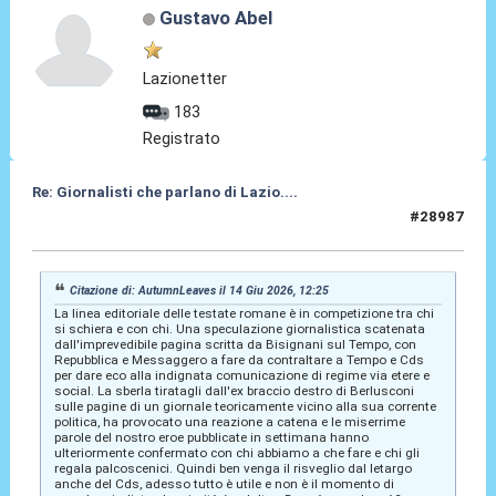
Gustavo Abel
Lazionetter
183
Registrato
Re: Giornalisti che parlano di Lazio....
#28987
14 Giu 2026, 16:24
Citazione di: AutumnLeaves il 14 Giu 2026, 12:25
La linea editoriale delle testate romane è in competizione tra chi
si schiera e con chi. Una speculazione giornalistica scatenata
dall'imprevedibile pagina scritta da Bisignani sul Tempo, con
Repubblica e Messaggero a fare da contraltare a Tempo e Cds
per dare eco alla indignata comunicazione di regime via etere e
social. La sberla tiratagli dall'ex braccio destro di Berlusconi
sulle pagine di un giornale teoricamente vicino alla sua corrente
politica, ha provocato una reazione a catena e le miserrime
parole del nostro eroe pubblicate in settimana hanno
ulteriormente confermato con chi abbiamo a che fare e chi gli
regala palcoscenici. Quindi ben venga il risveglio dal letargo
anche del Cds, adesso tutto è utile e non è il momento di