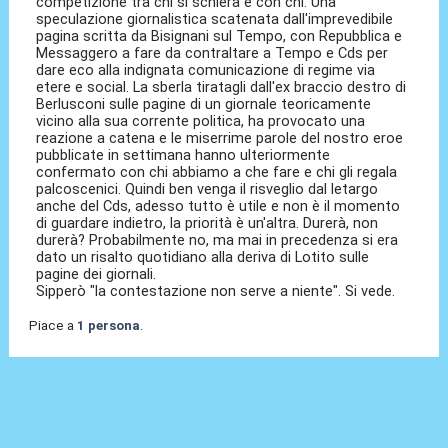
competizione tra chi si schiera e con chi. Una
speculazione giornalistica scatenata dall'imprevedibile
pagina scritta da Bisignani sul Tempo, con Repubblica e
Messaggero a fare da contraltare a Tempo e Cds per
dare eco alla indignata comunicazione di regime via
etere e social. La sberla tiratagli dall'ex braccio destro di
Berlusconi sulle pagine di un giornale teoricamente
vicino alla sua corrente politica, ha provocato una
reazione a catena e le miserrime parole del nostro eroe
pubblicate in settimana hanno ulteriormente
confermato con chi abbiamo a che fare e chi gli regala
palcoscenici. Quindi ben venga il risveglio dal letargo
anche del Cds, adesso tutto è utile e non è il momento
di guardare indietro, la priorità è un'altra. Durerà, non
durerà? Probabilmente no, ma mai in precedenza si era
dato un risalto quotidiano alla deriva di Lotito sulle
pagine dei giornali.
Sipperò "la contestazione non serve a niente". Si vede.
Piace a
1 persona
.