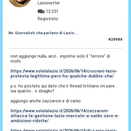
Lazionetter
12.251
Registrato
Re: Giornalisti che parlano di Lazio....
#28988
14 Giu 2026, 19:49
non aggiunge nulla, anzi... esprime solo il "terrore" di
molti...
https://www.sololalazio.it/2026/06/14/cruciani-lazio-
protesta-legittima-pero-ho-qualche-dubbio-che/
p.s. ho postato qui dato che il thread lotitiano mi pare
sia sparito... o sbaglio?
aggiungo anche zazzaroni e di canio
https://www.sololalazio.it/2026/06/14/zazzaroni-
attacca-la-gestione-lazio-mercato-a-saldo-zero-e-
ambizioni-ridotte/
https://www.sololalazio.it/2026/06/14/di-canio-lazio-