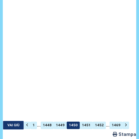
...
...
1
1448
1449
1450
1451
1452
1469
VAI GIÙ
Stampa