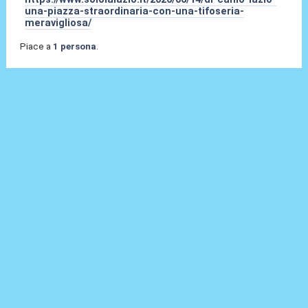
una-piazza-straordinaria-con-una-tifoseria-
meravigliosa/
Piace a
1 persona
.