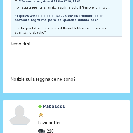
Citazione di: mr_steed il 14 Giu 2026, 19:49
non aggiunge nulla, anzi... esprime solo il "terrore" di molti...
https://www.sololalazio.it/2026/06/14/cruciani-lazio-
protesta-legittima-pero-ho-qualche-dubbio-che/
p.s. ho postato qui dato che il thread lotitiano mi pare sia
sparito... o sbaglio?
temo di sì...
Notizie sulla reggina ce ne sono?
Pakossss
Lazionetter
220