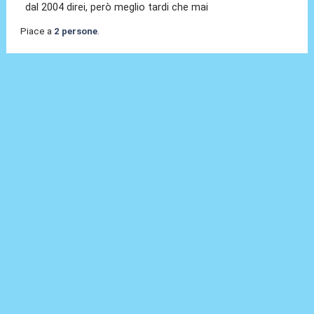
dal 2004 direi, però meglio tardi che mai
Piace a
2 persone
.