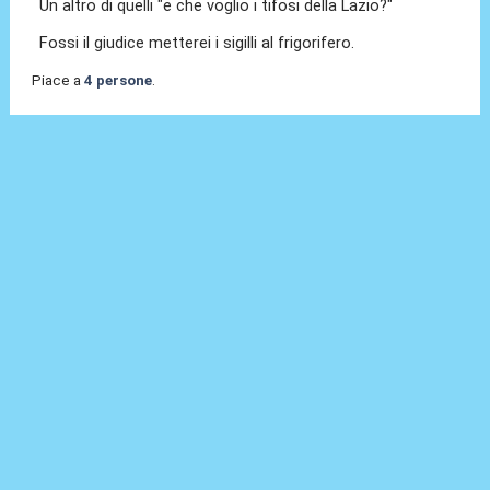
Un altro di quelli "e che voglio i tifosi della Lazio?"
Fossi il giudice metterei i sigilli al frigorifero.
Piace a
4 persone
.