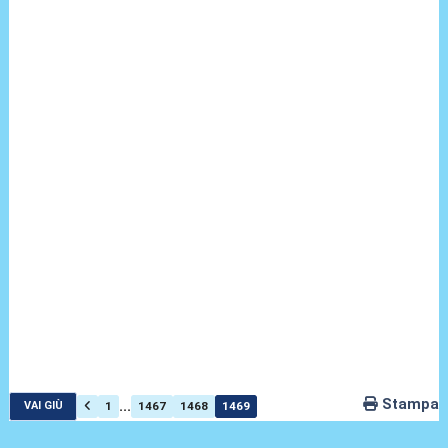
Stampa
...
1
1467
1468
1469
VAI GIÙ