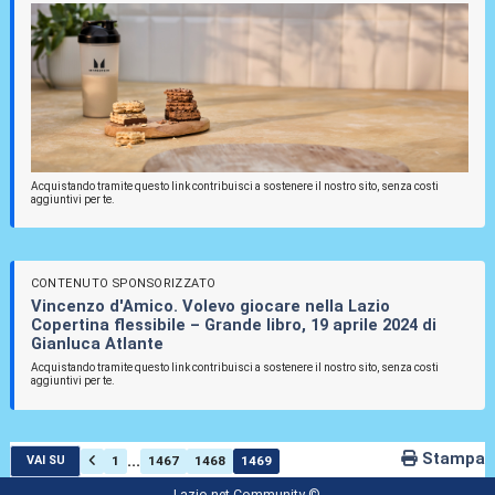
Acquistando tramite questo link contribuisci a sostenere il nostro sito, senza costi
aggiuntivi per te.
CONTENUTO SPONSORIZZATO
Vincenzo d'Amico. Volevo giocare nella Lazio
Copertina flessibile – Grande libro, 19 aprile 2024 di
Gianluca Atlante
Acquistando tramite questo link contribuisci a sostenere il nostro sito, senza costi
aggiuntivi per te.
Stampa
...
1
1467
1468
1469
VAI SU
Lazio.net Community ©