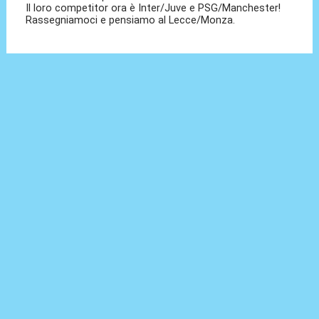
Il loro competitor ora è Inter/Juve e PSG/Manchester!
Rassegniamoci e pensiamo al Lecce/Monza.