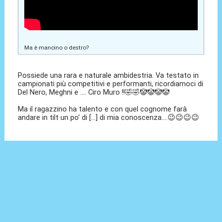
Ma è mancino o destro?
Possiede una rara e naturale ambidestria. Va testato in
campionati più competitivi e performanti, ricordiamoci di
Del Nero, Meghni e .... Ciro Muro !!🤣🤣🤡🤡🤡🤡
Ma il ragazzino ha talento e con quel cognome farà
andare in tilt un po' di [...] di mia conoscenza....😉😉😉😉