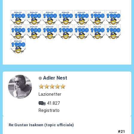
Adler Nest
Lazionetter
41.827
Registrato
Re:Gustav Isaksen (topic ufficiale)
#21