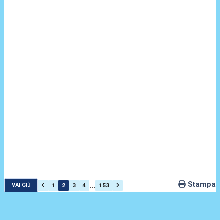
Stampa
...
1
2
3
4
153
VAI GIÙ