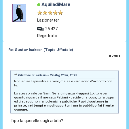
AquiladiMare
Lazionetter
25.427
Registrato
Re: Gustav Isaksen (Topic Ufficiale)
#2981
24 Mag 2026, 14:12
Citazione di: cartesio il 24 Mag 2026, 11:23
Non so se l'episodio sia vero, ma se è vero sono d'accordo con
te.
Lo stesso vale per Sarri. Se la dirigenza - leggasi Lotito, e per
quanto riguarda il mercato Fabiani - decide una cosa, tu fa pippa
ed ti adegui, non fai polemiche pubbliche.
Puoi discuterne in
privato, nei tempi e modi opportuni, ma in pubblico fai fronte
comune.
Tipo la querelle sugli arbitri?