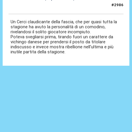
#2986
24 Mag 2026, 17:09
Un Cerci claudicante della fascia, che per quasi tutta la
stagione ha avuto la personalità di un comodino,
rivelandosi il solito giocatore incompiuto.
Poteva svegliarsi prima, tirando fuori un carattere da
vichingo danese per prendersi il posto da titolare
indiscusso e invece mostra ribellione nell'ultima e più
inutile partita della stagione.