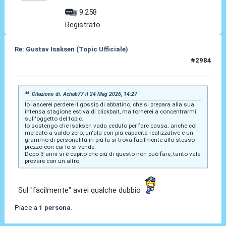
9.258
Registrato
Re: Gustav Isaksen (Topic Ufficiale)
#2984
24 Mag 2026, 14:34
Citazione di: Achab77 il 24 Mag 2026, 14:27
Io lascerei perdere il gossip di abbatino, che si prepara alla sua
intensa stagione estiva di clickbait, ma tornerei a concentrarmi
sull'oggetto del topic.
Io sostengo che Isaksen vada ceduto per fare cassa; anche col
mercato a saldo zero, un'ala con più capacità realizzative e un
grammo di personalità in più la si trova facilmente allo stesso
prezzo con cui lo si vende.
Dopo 3 anni si è capito che più di questo non può fare, tanto vale
provare con un altro.
Sul "facilmente" avrei qualche dubbio
Piace a
1 persona
.