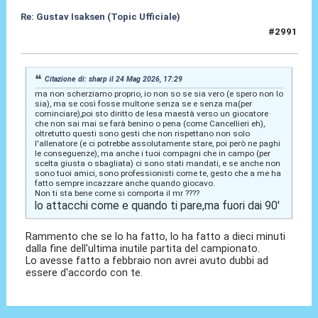
Re: Gustav Isaksen (Topic Ufficiale)
#2991
24 Mag 2026, 18:21
Citazione di: sharp il 24 Mag 2026, 17:29
ma non scherziamo proprio, io non so se sia vero (e spero non lo
sia), ma se così fosse multone senza se e senza ma(per
cominciare),poi sto diritto de lesa maestà verso un giocatore
che non sai mai se farà benino o pena (come Cancellieri eh),
oltretutto questi sono gesti che non rispettano non solo
l'allenatore (e ci potrebbe assolutamente stare, poi però ne paghi
le conseguenze), ma anche i tuoi compagni che in campo (per
scelta giusta o sbagliata) ci sono stati mandati, e se anche non
sono tuoi amici, sono professionisti come te, gesto che a me ha
fatto sempre incazzare anche quando giocavo.
Non ti sta bene come si comporta il mr ????
lo attacchi come e quando ti pare,ma fuori dai 90'
Rammento che se lo ha fatto, lo ha fatto a dieci minuti
dalla fine dell'ultima inutile partita del campionato.
Lo avesse fatto a febbraio non avrei avuto dubbi ad
essere d'accordo con te.