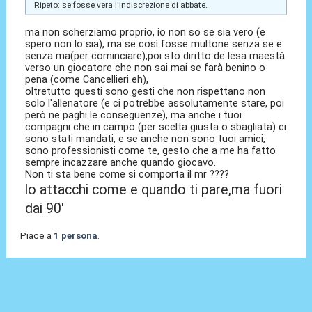
Ripeto: se fosse vera l'indiscrezione di abbate.
ma non scherziamo proprio, io non so se sia vero (e
spero non lo sia), ma se così fosse multone senza se e
senza ma(per cominciare),poi sto diritto de lesa maestà
verso un giocatore che non sai mai se farà benino o
pena (come Cancellieri eh),
oltretutto questi sono gesti che non rispettano non
solo l'allenatore (e ci potrebbe assolutamente stare, poi
però ne paghi le conseguenze), ma anche i tuoi
compagni che in campo (per scelta giusta o sbagliata) ci
sono stati mandati, e se anche non sono tuoi amici,
sono professionisti come te, gesto che a me ha fatto
sempre incazzare anche quando giocavo.
Non ti sta bene come si comporta il mr ????
lo attacchi come e quando ti pare,ma fuori
dai 90'
Piace a
1 persona
.