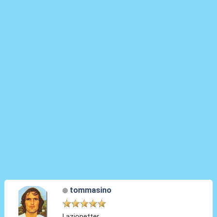
tommasino
Lazionetter