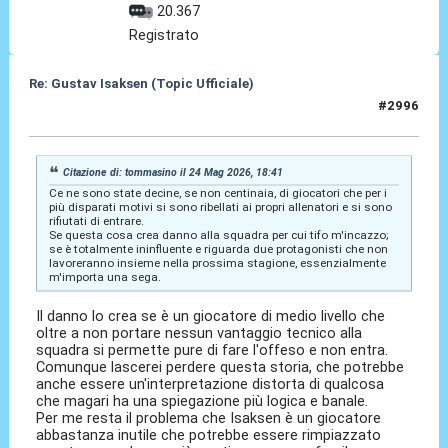
20.367
Registrato
Re: Gustav Isaksen (Topic Ufficiale)
#2996
24 Mag 2026, 18:46
Citazione di: tommasino il 24 Mag 2026, 18:41
Ce ne sono state decine, se non centinaia, di giocatori che per i
più disparati motivi si sono ribellati ai propri allenatori e si sono
rifiutati di entrare.
Se questa cosa crea danno alla squadra per cui tifo m'incazzo;
se è totalmente ininfluente e riguarda due protagonisti che non
lavoreranno insieme nella prossima stagione, essenzialmente
m'importa una sega.
Il danno lo crea se è un giocatore di medio livello che
oltre a non portare nessun vantaggio tecnico alla
squadra si permette pure di fare l'offeso e non entra.
Comunque lascerei perdere questa storia, che potrebbe
anche essere un'interpretazione distorta di qualcosa
che magari ha una spiegazione più logica e banale.
Per me resta il problema che Isaksen è un giocatore
abbastanza inutile che potrebbe essere rimpiazzato