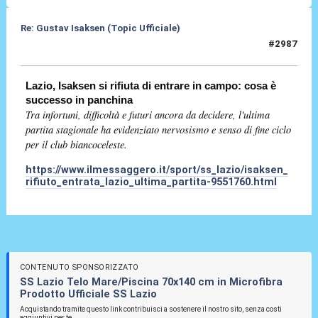
Re: Gustav Isaksen (Topic Ufficiale)
#2987
24 Mag 2026, 17:19
Lazio, Isaksen si rifiuta di entrare in campo: cosa è
successo in panchina
Tra infortuni, difficoltà e futuri ancora da decidere, l'ultima
partita stagionale ha evidenziato nervosismo e senso di fine ciclo
per il club biancoceleste.
https://www.ilmessaggero.it/sport/ss_lazio/isaksen_
rifiuto_entrata_lazio_ultima_partita-9551760.html
CONTENUTO SPONSORIZZATO
SS Lazio Telo Mare/Piscina 70x140 cm in Microfibra
Prodotto Ufficiale SS Lazio
Acquistando tramite questo link contribuisci a sostenere il nostro sito, senza costi
aggiuntivi per te.