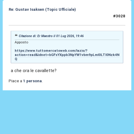
Re: Gustav Isaksen (Topic Ufficiale)
#3028
01 Lug 2026, 20:32
Citazione di: Er Maestro il 01 Lug 2026, 19:46
Apposto
https://www.tuttomercatoweb.com/lazio/?
action=read&idnet=bGFsYXppb3NpYW1vbm9pLml0LTI0Nzk4N
Q
a che ora le cavallette?
Piace a
1 persona
.