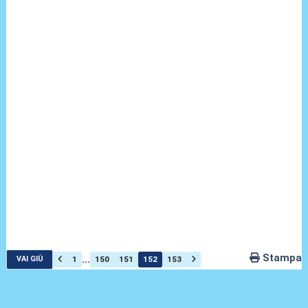
Stampa
...
1
150
151
152
153
VAI GIÙ