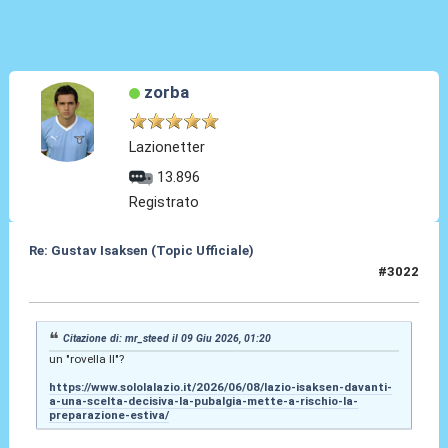
zorba
Lazionetter
13.896
Registrato
Re: Gustav Isaksen (Topic Ufficiale)
#3022
09 Giu 2026, 05:01
Citazione di: mr_steed il 09 Giu 2026, 01:20
un "rovella II"?
https://www.sololalazio.it/2026/06/08/lazio-isaksen-davanti-
a-una-scelta-decisiva-la-pubalgia-mette-a-rischio-la-
preparazione-estiva/