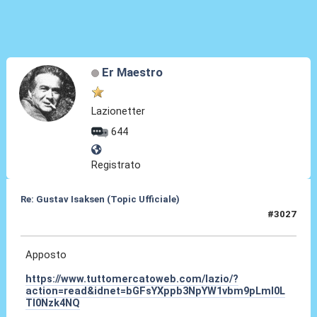
Er Maestro
Lazionetter
644
Registrato
Re: Gustav Isaksen (Topic Ufficiale)
#3027
01 Lug 2026, 19:46
Apposto
https://www.tuttomercatoweb.com/lazio/?
action=read&idnet=bGFsYXppb3NpYW1vbm9pLml0L
TI0Nzk4NQ