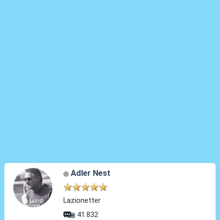
Adler Nest
Lazionetter
41.832