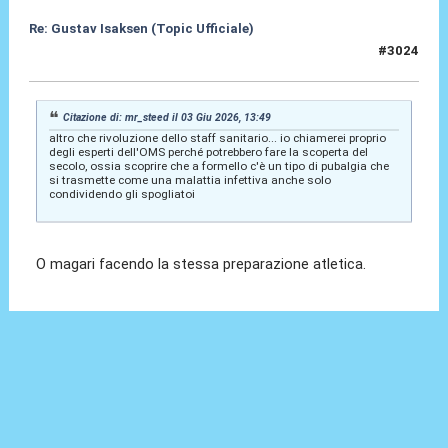
Re: Gustav Isaksen (Topic Ufficiale)
#3024
09 Giu 2026, 08:35
Citazione di: mr_steed il 03 Giu 2026, 13:49
altro che rivoluzione dello staff sanitario... io chiamerei proprio
degli esperti dell'OMS perché potrebbero fare la scoperta del
secolo, ossia scoprire che a formello c'è un tipo di pubalgia che
si trasmette come una malattia infettiva anche solo
condividendo gli spogliatoi
O magari facendo la stessa preparazione atletica.