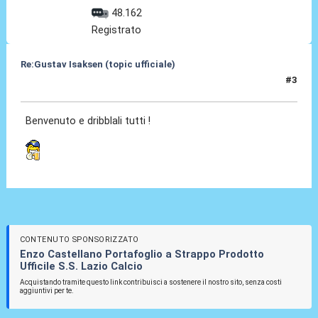
48.162
Registrato
Re:Gustav Isaksen (topic ufficiale)
#3
06 Ago 2023, 20:04
Benvenuto e dribblali tutti !
CONTENUTO SPONSORIZZATO
Enzo Castellano Portafoglio a Strappo Prodotto
Ufficile S.S. Lazio Calcio
Acquistando tramite questo link contribuisci a sostenere il nostro sito, senza costi
aggiuntivi per te.