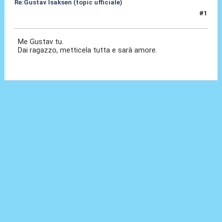
Re:Gustav Isaksen (topic ufficiale)
#1
06 Ago 2023, 19:55
Me Gustav tu.
Dai ragazzo, metticela tutta e sarà amore.