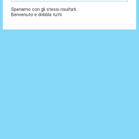
Speriamo con gli stessi risultati.
Benvenuto e dribbla tutti