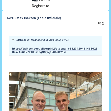
Registrato
Re:Gustav Isaksen (topic ufficiale)
#12
06 Ago 2023, 21:08
Citazione di: Magnopèl il 06 Ago 2023, 21:04
https://twitter.com/oliverpihl2/status/168823429411465625
8?s=46&t=ZFDF-mqgNMyvjfI4OcQY1w