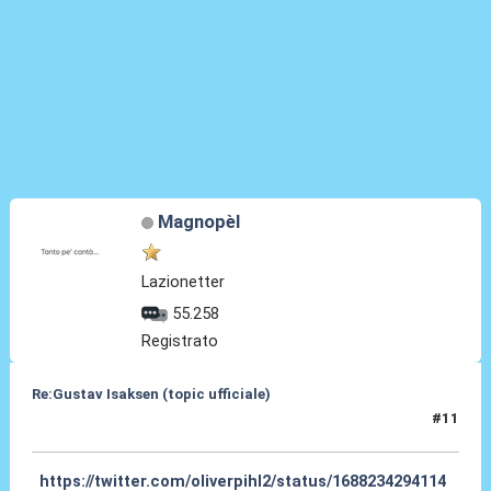
Magnopèl
Lazionetter
55.258
Registrato
Re:Gustav Isaksen (topic ufficiale)
#11
06 Ago 2023, 21:04
https://twitter.com/oliverpihl2/status/1688234294114