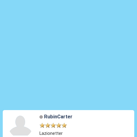
RubinCarter
Lazionetter