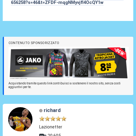
656258?s=46&t=ZFDF-mqgNMyvjfI4OcQY1w
CONTENUTO SPONSORIZZATO
Acquistando tramite questo link contribuisci a sostenere il nostro sito, senza costi
aggiuntivi per te.
richard
Lazionetter
20.605