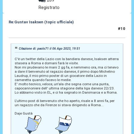
209
Registrato
Re:Gustav Isaksen (topic ufficiale)
#10
06 Ago 2023, 21:04
Citazione di: paolo71 il 06 Ago 2023, 19:51
C'è un twitter della Lazio con la bandiera danese, Isaksen atterra
stasera a Roma e domani farà le visite.
Non mi prudevano le mani 2 gg fa, e nemmeno ora, ma ci tenevo
a dare il benvenuto al ragazzo danese, il primo dopo Michelino
Laudrup, il mio primo poster di un giocatore della Lazio in
cameretta quando facevo le medie.
E' molto tecnico, veloce, un'ala che segna come una punta,
capocannoniere dell' ultima stagione della liga danese 22/23.
Lo abbiamo visto in EL, e ci ha segnato in Danimarca e a Roma.
L'ultimo post di benvenuto che ho aperto, risale a 8 anni fa, per
un ragazzo che da Firenze si stava dirigendo a Roma...
Daje Gustà