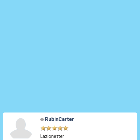
RubinCarter
Lazionetter