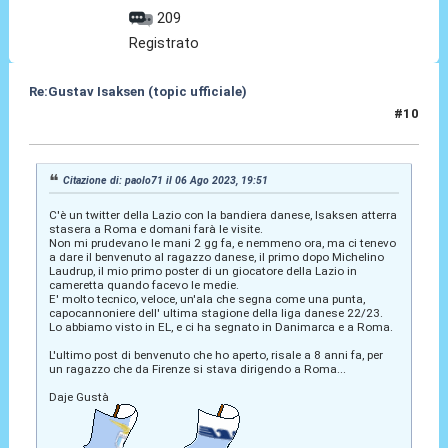
209
Registrato
Re:Gustav Isaksen (topic ufficiale)
#10
06 Ago 2023, 21:04
Citazione di: paolo71 il 06 Ago 2023, 19:51
C'è un twitter della Lazio con la bandiera danese, Isaksen atterra
stasera a Roma e domani farà le visite.
Non mi prudevano le mani 2 gg fa, e nemmeno ora, ma ci tenevo
a dare il benvenuto al ragazzo danese, il primo dopo Michelino
Laudrup, il mio primo poster di un giocatore della Lazio in
cameretta quando facevo le medie.
E' molto tecnico, veloce, un'ala che segna come una punta,
capocannoniere dell' ultima stagione della liga danese 22/23.
Lo abbiamo visto in EL, e ci ha segnato in Danimarca e a Roma.
L'ultimo post di benvenuto che ho aperto, risale a 8 anni fa, per
un ragazzo che da Firenze si stava dirigendo a Roma...
Daje Gustà