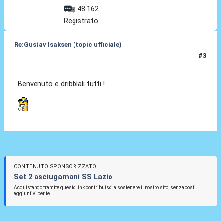
48.162
Registrato
Re:Gustav Isaksen (topic ufficiale)
#3
06 Ago 2023, 20:04
Benvenuto e dribblali tutti !
CONTENUTO SPONSORIZZATO
Set 2 asciugamani SS Lazio
Acquistando tramite questo link contribuisci a sostenere il nostro sito, senza costi
aggiuntivi per te.