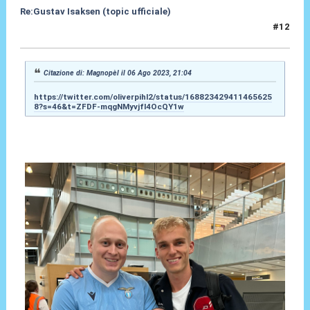
Re:Gustav Isaksen (topic ufficiale)
#12
06 Ago 2023, 21:08
Citazione di: Magnopèl il 06 Ago 2023, 21:04
https://twitter.com/oliverpihl2/status/168823429411465625
8?s=46&t=ZFDF-mqgNMyvjfI4OcQY1w