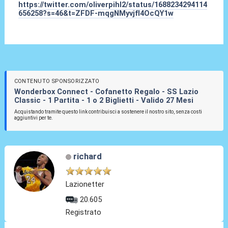
https://twitter.com/oliverpihl2/status/1688234294114
656258?s=46&t=ZFDF-mqgNMyvjfI4OcQY1w
CONTENUTO SPONSORIZZATO
Wonderbox Connect - Cofanetto Regalo - SS Lazio
Classic - 1 Partita - 1 o 2 Biglietti - Valido 27 Mesi
Acquistando tramite questo link contribuisci a sostenere il nostro sito, senza costi
aggiuntivi per te.
richard
Lazionetter
20.605
Registrato