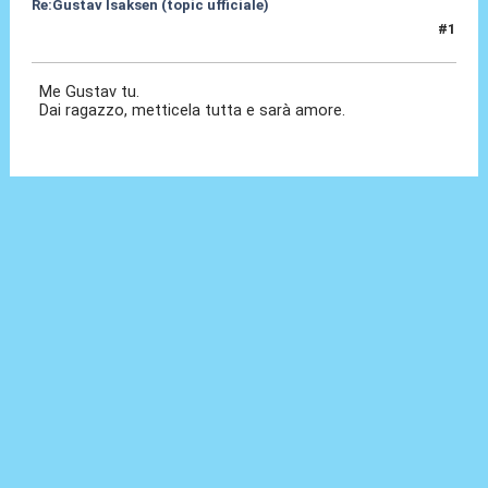
Re:Gustav Isaksen (topic ufficiale)
#1
06 Ago 2023, 19:55
Me Gustav tu.
Dai ragazzo, metticela tutta e sarà amore.