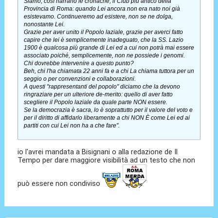
Siamo, così narrano le cronache, il Club più antico della
Provincia di Roma: quando Lei ancora non era nato noi già
esistevamo. Continueremo ad esistere, non se ne dolga,
nonostante Lei.
Grazie per aver unito il Popolo laziale, grazie per averci fatto
capire che lei è semplicemente inadeguato, che la SS. Lazio
1900 è qualcosa più grande di Lei ed a cui non potrà mai essere
associato poiché, semplicemente, non ne possiede i genomi.
Chi dovrebbe intervenire a questo punto?
Beh, chi l'ha chiamata 22 anni fa e a chi La chiama tuttora per un
seggio o per convenzioni e collaborazioni.
A questi "rappresentanti del popolo" diciamo che la devono
ringraziare per un ulteriore de-merito: quello di aver fatto
scegliere il Popolo laziale da quale parte NON essere.
Se la democrazia è sacra, lo è soprattutto per il valore del voto e
per il diritto di affidarlo liberamente a chi NON È come Lei ed ai
partiti con cui Lei non ha a che fare".
io l'avrei mandata a Bisignani o alla redazione de Il
Tempo per dare maggiore visibilità ad un testo che non
può essere non condiviso