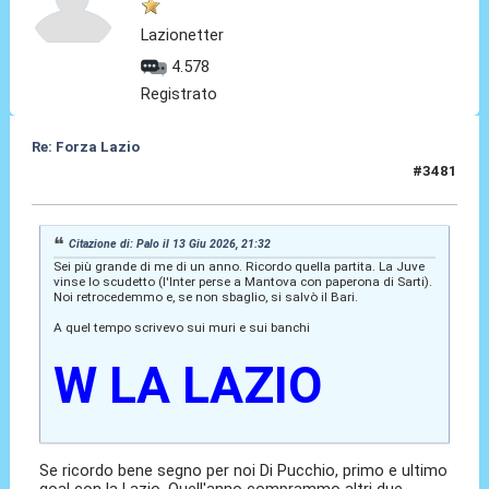
Lazionetter
4.578
Registrato
Re: Forza Lazio
#3481
19 Giu 2026, 18:29
Citazione di: Palo il 13 Giu 2026, 21:32
Sei più grande di me di un anno. Ricordo quella partita. La Juve
vinse lo scudetto (l'Inter perse a Mantova con paperona di Sarti).
Noi retrocedemmo e, se non sbaglio, si salvò il Bari.
A quel tempo scrivevo sui muri e sui banchi
W LA LAZIO
Se ricordo bene segno per noi Di Pucchio, primo e ultimo
goal con la Lazio. Quell'anno comprammo altri due