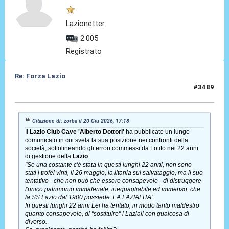
Lazionetter
2.005
Registrato
Re: Forza Lazio
#3489
22 Giu 2026, 09:31
Citazione di: zorba il 20 Giu 2026, 17:18
Il
Lazio Club Cave 'Alberto Dottori'
ha pubblicato un lungo
comunicato in cui svela la sua posizione nei confronti della
società, sottolineando gli errori commessi da Lotito nei 22 anni
di gestione della
Lazio
.
"Se una costante c'è stata in questi lunghi 22 anni, non sono
stati i trofei vinti, il 26 maggio, la litania sul salvataggio, ma il suo
tentativo - che non può che essere consapevole - di distruggere
l'unico patrimonio immateriale, ineguagliabile ed immenso, che
la SS Lazio dal 1900 possiede: LA LAZIALITA'.
In questi lunghi 22 anni Lei ha tentato, in modo tanto maldestro
quanto consapevole, di "sostituire" i Laziali con qualcosa di
diverso.