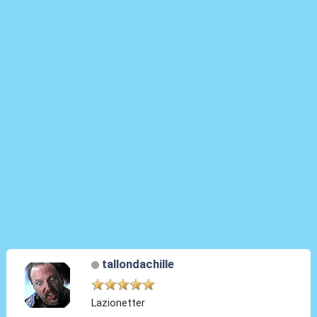
tallondachille
Lazionetter