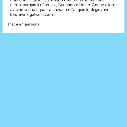
centrocampisti offensivi, Burlando e Dolso. Anche allora
avevamo una squadra anziana e l'acquisto di giovani
bastava a galvanizzarmi.
Piace a
1 persona
.