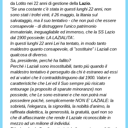
da Lotito nei 22 anni di gestione della
Lazio
.
"Se una costante c'è stata in questi lunghi 22 anni, non
sono stati i trofei vinti, il 26 maggio, la litania sul
salvataggio, ma il suo tentativo - che non può che essere
consapevole - di distruggere l'unico patrimonio
immateriale, ineguagliabile ed immenso, che la SS Lazio
dal 1900 possiede: LA LAZIALITA'.
In questi lunghi 22 anni Lei ha tentato, in modo tanto
maldestro quanto consapevole, di "sostituire" i Laziali con
qualcosa di diverso.
Sa, presidente, perché ha fallito?
Perché i Laziali sono insostituibili, tanto più quando il
maldestro tentativo è perseguito da chi è estraneo ad essi
ed ai valori che li contraddistinguono dal 1900. Valori e
caratteristiche che Lei ed il Suo sempre più risicato
entourage (a proposito di sparute minoranze) non
possiede, che Le sono estranei e che non potrà mai
possedere poiché, semplicemente NON E' LAZIALE: la
sobrietà, l'eleganza, la signorilità, la nobiltà d'animo, la
raffinata dialettica, la generosità, la gratuità, quel non so
che di affascinante che rende il Laziale riconoscibile in
mezzo ad un milione di individui.