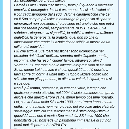
Sa, presidente, perché ha fallito?
Perché i Laziali sono insostituibili, tanto più quando il maldestro
tentativo è perseguito da chi è estraneo ad essi ed ai valori che
li contraddistinguono dal 1900. Valori e caratteristiche che Lei
ed il Suo sempre più risicato entourage (a proposito di sparute
minoranze) non possiede, che Le sono estranei e che non potrà
mai possedere poiché, semplicemente NON E' LAZIALE: la
sobrietà, l'eleganza, la signorilità, la nobiltà d'animo, la raffinata
dialettica, la generosità, la gratuità, quel non so che di
affascinante che rende il Laziale riconoscibile in mezzo ad un
milione di individui.
Più che altro le Sue "caratteristiche" sono riconoscibili nel
prototipo del "tifoso" dell'altra squadra della Capitale, quello,
insomma, che ha reso "i cugini" famosi attraverso i film di
Verdone, "I Cesaroni" o nelle diverse interpretazioni di Mattioli.
Se un merito Lei ha avuto è che in questi 22 anni è riuscito a
farci aprire gli occhi, a unire tutto il Popolo laziale contro uno
stile che non gli appartiene, in difesa di valori dei quali, esso sì,
è custode.
Non è più tempo, presidente, di letterine varie, è tempo che
qualcuno prenda atto che, nel 2004, è stato commesso un grave
errore e che questo errore va nel minor tempo possibie riparato.
Lei, con la Storia della SS Lazio 1900, non c'entra francamente
nulla; non ha meriti, nemmeno quello del più volte autocelebrato
salvataggio: tutto ciò che faticosamente è stato conquistato in
questi 22 anni non è merito Suo ma della SS Lazio 1900 che,
nonostante Lei, possiede un patrimonio immateriale di cui non
potrà mai disporre: LA LAZIALITA: