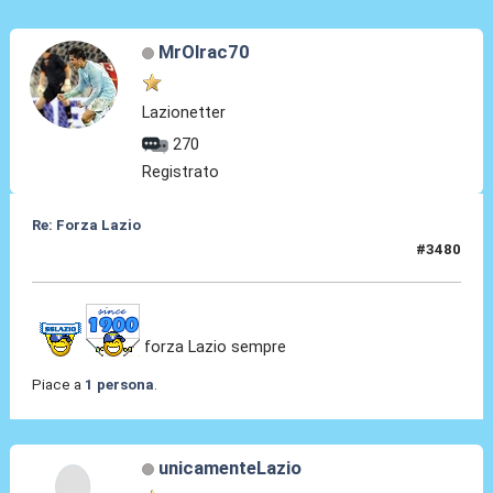
MrOlrac70
Lazionetter
270
Registrato
Re: Forza Lazio
#3480
19 Giu 2026, 13:31
forza Lazio sempre
Piace a
1 persona
.
unicamenteLazio