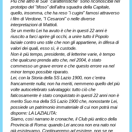
Più che altro le Sue "caratteristiche" sono riconoscibili nel
prototipo del "tifoso" dell'altra squadra della Capitale,
quello, insomma, che ha reso "i cugini" famosi attraverso
i film di Verdone, "I Cesaroni" o nelle diverse
interpretazioni di Mattioli.
Se un merito Lei ha avuto è che in questi 22 anni è
riuscito a farci aprire gli occhi, a unire tutto il Popolo
laziale contro uno stile che non gli appartiene, in difesa di
valori dei quali, esso sì, è custode.
Non è più tempo, presidente, di letterine varie, è tempo
che qualcuno prenda atto che, nel 2004, è stato
commesso un grave errore e che questo errore va nel
minor tempo possibie riparato.
Lei, con la Storia della SS Lazio 1900, non c'entra
francamente nulla; non ha meriti, nemmeno quello del più
volte autocelebrato salvataggio: tutto ciò che
faticosamente è stato conquistato in questi 22 anni non è
merito Suo ma della SS Lazio 1900 che, nonostante Lei,
possiede un patrimonio immateriale di cui non potrà mai
disporre: LA LAZIALITA:
Siamo, così narrano le cronache, il Club più antico della
Provincia di Roma: quando Lei ancora non era nato noi
già esistevamo. Continueremo ad esistere, non se ne