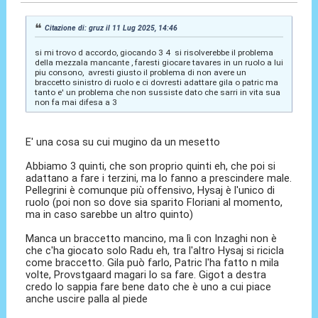
Citazione di: gruz il 11 Lug 2025, 14:46
si mi trovo d accordo, giocando 3 4 si risolverebbe il problema
della mezzala mancante , faresti giocare tavares in un ruolo a lui
piu consono, avresti giusto il problema di non avere un
braccetto sinistro di ruolo e ci dovresti adattare gila o patric ma
tanto e' un problema che non sussiste dato che sarri in vita sua
non fa mai difesa a 3
E' una cosa su cui mugino da un mesetto
Abbiamo 3 quinti, che son proprio quinti eh, che poi si
adattano a fare i terzini, ma lo fanno a prescindere male.
Pellegrini è comunque più offensivo, Hysaj è l'unico di
ruolo (poi non so dove sia sparito Floriani al momento,
ma in caso sarebbe un altro quinto)
Manca un braccetto mancino, ma lì con Inzaghi non è
che c'ha giocato solo Radu eh, tra l'altro Hysaj si ricicla
come braccetto. Gila può farlo, Patric l'ha fatto n mila
volte, Provstgaard magari lo sa fare. Gigot a destra
credo lo sappia fare bene dato che è uno a cui piace
anche uscire palla al piede