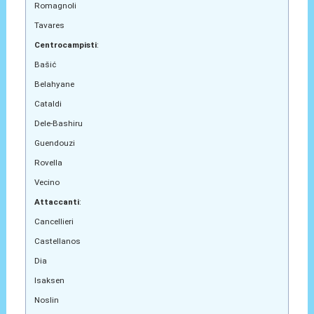
Romagnoli
Tavares
Centrocampisti
:
Bašić
Belahyane
Cataldi
Dele‑Bashiru
Guendouzi
Rovella
Vecino
Attaccanti
:
Cancellieri
Castellanos
Dia
Isaksen
Noslin