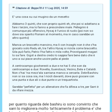
Citazione di: Beppe78 il 11 Lug 2025, 14:59
E' una cosa su cui mugino da un mesetto
Abbiamo 3 quinti, che son proprio quinti eh, che poi si adattano a
fare i terzini, ma lo fanno a prescindere male. Pellegrini è
comunque più offensivo, Hysaj è l'unico di ruolo (poi non so
dove sia sparito Floriani al momento, ma in caso sarebbe un
altro quinto)
Manca un braccetto mancino, ma lì con Inzaghi non è che c'ha
giocato solo Radu eh, tra l'altro Hysaj si ricicla come braccetto.
Gila può farlo, Patric l'ha fatto n mila volte, Provstgaard magari
lo sa fare. Gigot a destra credo lo sappia fare bene dato che è
uno a cui piace anche uscire palla al piede
A centrocampo giocheresti a due e ne hai 5 che son da
centrocampo a due: Rovella, Guendouzi, Vecino, Bela e Cataldi.
Non c'hai 'na mezz'ala sarriana manco a cercarla. Dele-Bashiru
non si sa cosa sia, ma l ricicli davanti, dove puoi giocare con
una punta e due ali o due punte e un trequartista.
Sarebbe "perfetta" per un allenatore che fa difesa a tre, per Sarri è
da rifare mezza.
per quanto riguarda dele bashiru io sono convinto che
sarri lo migliorera molto tatticamente il problema e' che