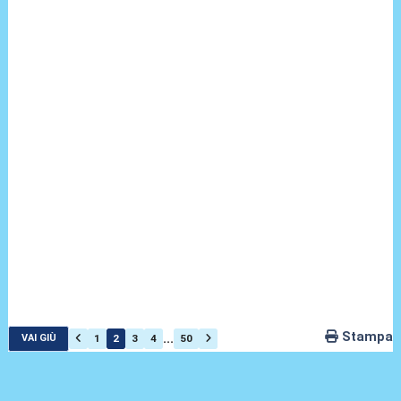
Stampa
...
1
2
3
4
50
VAI GIÙ