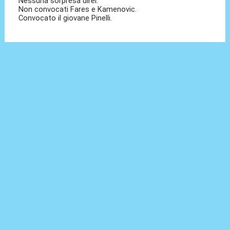
Nessuna sorpresa direi.
Non convocati Fares e Kamenovic.
Convocato il giovane Pinelli.