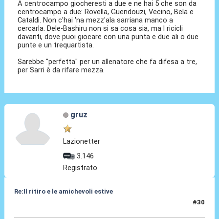
A centrocampo giocheresti a due e ne hai 5 che son da
centrocampo a due: Rovella, Guendouzi, Vecino, Bela e
Cataldi. Non c'hai 'na mezz'ala sarriana manco a
cercarla. Dele-Bashiru non si sa cosa sia, ma l ricicli
davanti, dove puoi giocare con una punta e due ali o due
punte e un trequartista.
Sarebbe "perfetta" per un allenatore che fa difesa a tre,
per Sarri è da rifare mezza.
gruz
Lazionetter
3.146
Registrato
Re:Il ritiro e le amichevoli estive
#30
11 Lug 2025, 15:11