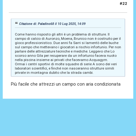
#22
11 Lug 2025, 06:27
Citazione di: Paladino68 il 10 Lug 2025, 14:09
Come hanno risposto gli altri è un problema di strutture. Il
campo di calcio di Auronzo, Moena, Brunico non è costruito per il
gioco professionistico. Due anni fa Sarri si lamentò delle buche
sul campo che mettevano i giocatori a rischio infortunio. Per non
parlare delle attrezzature tecniche e mediche. Leggevo che Lo
scorso anno Gila per recuperare da un infortunio faceva nuoto
nella piscina insieme ai privati che facevamo Acquagym.
Ormai i centri sportivi di molte squadre di serie A sono dei veri
laboratori scientifici, e finché non nasceranno strutture simili
private in montagna dubito che la strada cambi.
Più facile che attrezzi un campo con aria condizionata