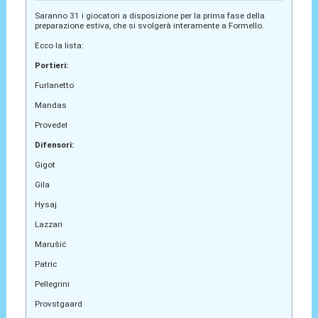
Saranno 31 i giocatori a disposizione per la prima fase della
preparazione estiva, che si svolgerà interamente a Formello.
Ecco la lista:
Portieri:
Furlanetto
Mandas
Provedel
Difensori:
Gigot
Gila
Hysaj
Lazzari
Marušić
Patric
Pellegrini
Provstgaard