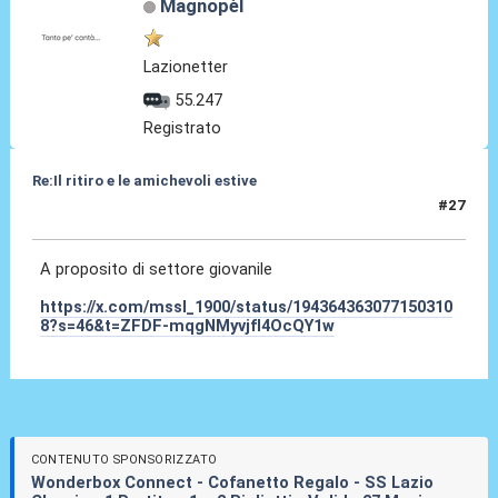
Magnopèl
Lazionetter
55.247
Registrato
Re:Il ritiro e le amichevoli estive
#27
11 Lug 2025, 14:29
A proposito di settore giovanile
https://x.com/mssl_1900/status/194364363077150310
8?s=46&t=ZFDF-mqgNMyvjfI4OcQY1w
CONTENUTO SPONSORIZZATO
Wonderbox Connect - Cofanetto Regalo - SS Lazio