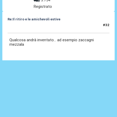
3.754
Registrato
Re:Il ritiro e le amichevoli estive
#32
11 Lug 2025, 17:19
Qualcosa andrà inventato... ad esempio zaccagni
mezzala