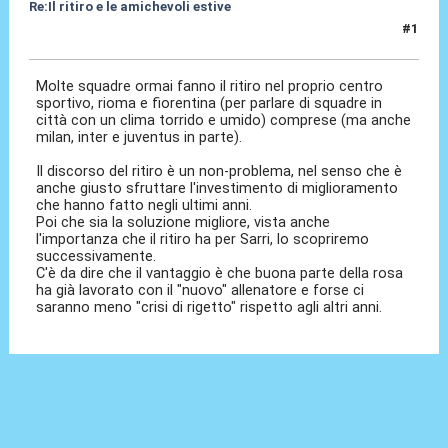
Re:Il ritiro e le amichevoli estive
#1
07 Lug 2025, 17:49
Molte squadre ormai fanno il ritiro nel proprio centro
sportivo, rioma e fiorentina (per parlare di squadre in
città con un clima torrido e umido) comprese (ma anche
milan, inter e juventus in parte).
Il discorso del ritiro è un non-problema, nel senso che è
anche giusto sfruttare l'investimento di miglioramento
che hanno fatto negli ultimi anni.
Poi che sia la soluzione migliore, vista anche
l'importanza che il ritiro ha per Sarri, lo scopriremo
successivamente.
C'è da dire che il vantaggio è che buona parte della rosa
ha già lavorato con il "nuovo" allenatore e forse ci
saranno meno "crisi di rigetto" rispetto agli altri anni.