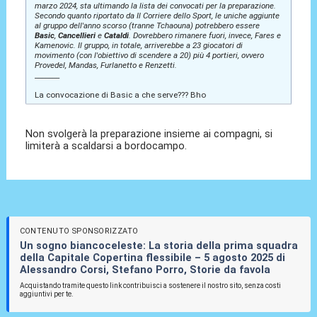
marzo 2024, sta ultimando la lista dei convocati per la preparazione.
Secondo quanto riportato da Il Corriere dello Sport, le uniche aggiunte
al gruppo dell'anno scorso (tranne Tchaouna) potrebbero essere
Basic
,
Cancellieri
e
Cataldi
. Dovrebbero rimanere fuori, invece, Fares e
Kamenovic. Il gruppo, in totale, arriverebbe a 23 giocatori di
movimento (con l'obiettivo di scendere a 20) più 4 portieri, ovvero
Provedel, Mandas, Furlanetto e Renzetti.
_______
La convocazione di Basic a che serve??? Bho
Non svolgerà la preparazione insieme ai compagni, si
limiterà a scaldarsi a bordocampo.
CONTENUTO SPONSORIZZATO
Un sogno biancoceleste: La storia della prima squadra
della Capitale Copertina flessibile – 5 agosto 2025 di
Alessandro Corsi, Stefano Porro, Storie da favola
Acquistando tramite questo link contribuisci a sostenere il nostro sito, senza costi
aggiuntivi per te.