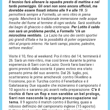
Il tecnico farà allenare la squadra presto di mattina e nel
tardo pomeriggio. Gli orari non sono ancora ufficiali, ma
dovrebbe essere fissati intorno alle 9 e alle 19.
Si
pernotterà sempre a Formello, un vero ritiro in piena
regola. Mancherà la tradizionale immersione nelle acque
fresche del fiume al termine di ogni seduta. Sarà sostituita
dai bagni di ghiaccio o dalla crioterapia.
Per Lotito il caldo
non sarà un problema perché, a Formello "
c'è un
microclima ventilato.
La Lazio ha uno dei centri sportivi
più grandi d'Italia e ha la possibilità di poter organizzare
ritiri al proprio interno. Ha tanti campi, piscine, palestre,
settore medico".
Visite il 10, fino al weekend. Poi il ritiro del 14, terminerà il
26. Sarà un mini-ritiro, mai così breve durante la prima
esperienza di Sarri con la Lazio. Dovrà farsi bastare i
giorni previsti dalla società: il piano estivo era stato
pensato prima del suo avvento. Dal 26 luglio, poi,
scatteranno le prime amichevoli: contro l'Avellino a
Frosinone, poi in Turchia contro il Fenerbahce e il
Galatasaray. Due squadre che inizieranno il campionato il
10 agosto e saranno più avanti nella preparazione.
C'è il
rischio di fare un flop e non sarebbe un bel prologo,
Sarri non nasconde la propria preoccupazione sul
tema.
Il 9 agosto il match contro il Burnley, quasi a
ridosso dell'inizio del campionato inglese (15 agosto).