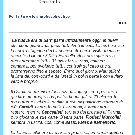
Registrato
Re:Il ritiro e le amichevoli estive
#13
10 Lug 2025, 08:46
La nuova era di Sarri parte ufficialmente oggi
. ln quelli
che sono giorni a dir poco turbolenti in casa Lazio, ha inizio
la nuova stagione dei biancocelesti, con le visite mediche
previste dalle ore 8:00 a Formello. Al centro sportivo si
presenteranno tutti i 31 giocatori in rosa, esuberi
compresi, per svolgere tutti i controlli del caso che si
protrarranno fino a sabato. Entro quel giorno, Mau stilerà
la lista dei convocati e da lunedì in poi si partirà con il ritiro
vero e proprio.
Il Comandante, vista l'assenza di impegni europei, vorrà
guidare un gruppo composto da non più di 23 elementi,
ma durante il ritiro le pedine a sua disposizione saranno di
più.
Cataldi
, rientrato dalla Fiorentina, è destinato a
restare, mentre
Cancellieri
, tornato dal prestito al Parma,
può giocarsi le sue carte. D'altra parte,
Floriani
Mussolini
sembra in uscita, così come
Basic, Fares e Kamenovic.
La Lazio si allenerà su due campi diversi, entrambi appena