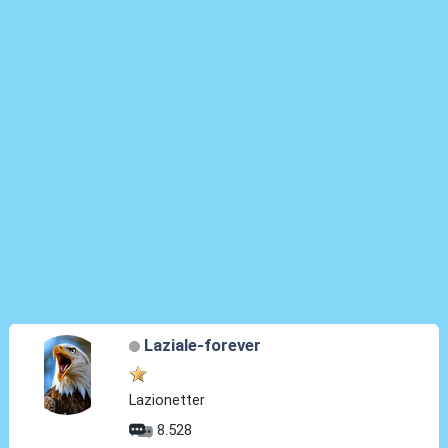
Laziale-forever
Lazionetter
8.528