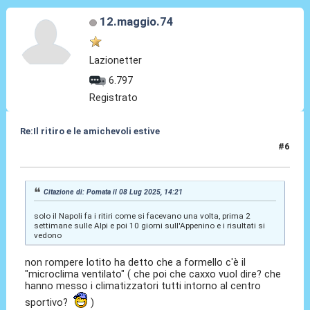
12.maggio.74
Lazionetter
6.797
Registrato
Re:Il ritiro e le amichevoli estive
#6
08 Lug 2025, 14:31
Citazione di: Pomata il 08 Lug 2025, 14:21
solo il Napoli fa i ritiri come si facevano una volta, prima 2
settimane sulle Alpi e poi 10 giorni sull'Appenino e i risultati si
vedono
non rompere lotito ha detto che a formello c'è il
"microclima ventilato" ( che poi che caxxo vuol dire? che
hanno messo i climatizzatori tutti intorno al centro
sportivo?
)