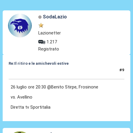
SodaLazio
Lazionetter
1.217
Registrato
Re:Il ritiro e le amichevoli estive
#9
09 Lug 2025, 12:28
26 luglio ore 20:30 @Benito Stirpe, Frosinone
vs. Avellino
Diretta tv Sportitalia