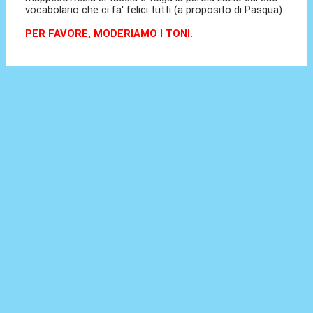
vocabolario che ci fa' felici tutti (a proposito di Pasqua)
PER FAVORE, MODERIAMO I TONI.