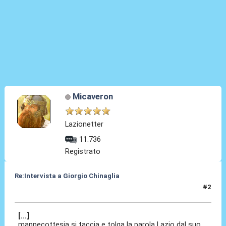
Micaveron
Lazionetter
11.736
Registrato
Re:Intervista a Giorgio Chinaglia
#2
03 Apr 2010, 13:38
[...]
mappecottesia si taccia e tolga la parola Lazio dal suo