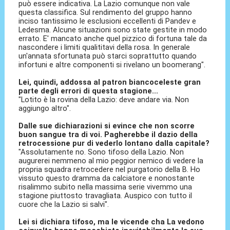
può essere indicativa. La Lazio comunque non vale
questa classifica. Sul rendimento del gruppo hanno
inciso tantissimo le esclusioni eccellenti di Pandev e
Ledesma. Alcune situazioni sono state gestite in modo
errato. E' mancato anche quel pizzico di fortuna tale da
nascondere i limiti qualititavi della rosa. In generale
un'annata sfortunata può starci soprattutto quando
infortuni e altre componenti si rivelano un boomerang".
Lei, quindi, addossa al patron biancoceleste gran
parte degli errori di questa stagione...
"Lotito è la rovina della Lazio: deve andare via. Non
aggiungo altro".
Dalle sue dichiarazioni si evince che non scorre
buon sangue tra di voi. Pagherebbe il dazio della
retrocessione pur di vederlo lontano dalla capitale?
"Assolutamente no. Sono tifoso della Lazio. Non
augurerei nemmeno al mio peggior nemico di vedere la
propria squadra retrocedere nel purgatorio della B. Ho
vissuto questo dramma da calciatore e nonostante
risalimmo subito nella massima serie vivemmo una
stagione piuttosto travagliata. Auspico con tutto il
cuore che la Lazio si salvi".
Lei si dichiara tifoso, ma le vicende cha La vedono