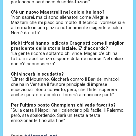
partenopeo sarà ricco di soddisfazioni".
C'è un nuovo Maestrelli nel calcio italiano?
"Non saprei, ma ci sono allenatori come Allegri e
Mazzarri che mi piacciono molto. Il tecnico livornese si è
affermato in una piazza notoriamente esigente e calda.
Non è da tutti".
Molti tifosi hanno indicato Cragnotti come il miglior
presidente della storia laziale. E' d'accordo?
"La gente ricorda soltanto chi vince. Magari c'è chi ha
fatto miracoli senza disporre di tante risorse. Nel calcio
non c'è riconoscenza".
Chi vincerà lo scudetto?
"L'Inter di Mourinho. Giocherà contro il Bari dei miracoli,
che ha in Ventura il fautore principale di imprese
eccezionali. Sono convinto, però, che l'Inter supererà
anche questo ostacolo e tornerà a macinare punti".
Per l'ultimo posto Champions chi vede favorito?
"Sulla carta il Napoli: ha il calendario più facile. Il Palermo,
però, sta sbalordendo. Sarà un testa a testa
emozionante fino alla fine".
fonte:
tuttonapoli.net