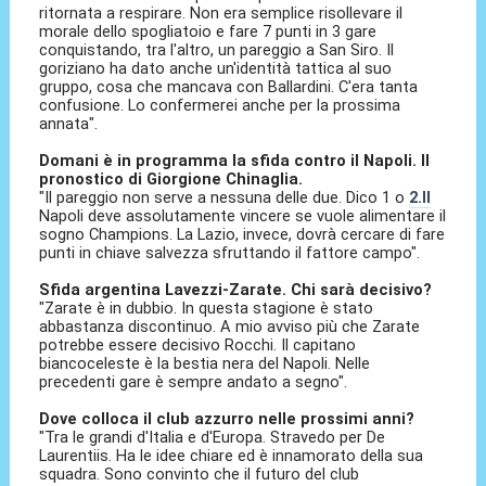
ritornata a respirare. Non era semplice risollevare il
morale dello spogliatoio e fare 7 punti in 3 gare
conquistando, tra l'altro, un pareggio a San Siro. Il
goriziano ha dato anche un'identità tattica al suo
gruppo, cosa che mancava con Ballardini. C'era tanta
confusione. Lo confermerei anche per la prossima
annata".
Domani è in programma la sfida contro il Napoli. Il
pronostico di Giorgione Chinaglia.
"Il pareggio non serve a nessuna delle due. Dico 1 o
2.Il
Napoli deve assolutamente vincere se vuole alimentare il
sogno Champions. La Lazio, invece, dovrà cercare di fare
punti in chiave salvezza sfruttando il fattore campo".
Sfida argentina Lavezzi-Zarate. Chi sarà decisivo?
"Zarate è in dubbio. In questa stagione è stato
abbastanza discontinuo. A mio avviso più che Zarate
potrebbe essere decisivo Rocchi. Il capitano
biancoceleste è la bestia nera del Napoli. Nelle
precedenti gare è sempre andato a segno".
Dove colloca il club azzurro nelle prossimi anni?
"Tra le grandi d'Italia e d'Europa. Stravedo per De
Laurentiis. Ha le idee chiare ed è innamorato della sua
squadra. Sono convinto che il futuro del club