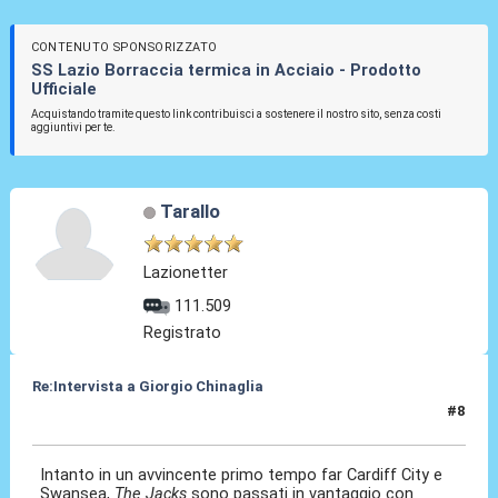
CONTENUTO SPONSORIZZATO
SS Lazio Borraccia termica in Acciaio - Prodotto
Ufficiale
Acquistando tramite questo link contribuisci a sostenere il nostro sito, senza costi
aggiuntivi per te.
Tarallo
Lazionetter
111.509
Registrato
Re:Intervista a Giorgio Chinaglia
#8
03 Apr 2010, 18:53
Intanto in un avvincente primo tempo far Cardiff City e
Swansea,
The Jacks
sono passati in vantaggio con