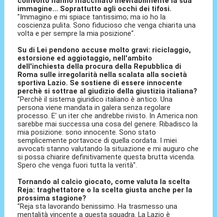
coinvolto hanno macchiato inevitabilmente la sua
immagine... Soprattutto agli occhi dei tifosi.
"Immagino e mi spiace tantissimo; ma io ho la
coscienza pulita. Sono fiducioso che venga chiarita una
volta e per sempre la mia posizione".
Su di Lei pendono accuse molto gravi: riciclaggio,
estorsione ed aggiotaggio, nell'ambito
dell'inchiesta della procura della Repubblica di
Roma sulle irregolarità nella scalata alla società
sportiva Lazio. Se sostiene di essere innocente
perchè si sottrae al giudizio della giustizia italiana?
"Perchè il sistema giuridico italiano è antico. Una
persona viene mandata in galera senza regolare
processo. E' un iter che andrebbe rivisto. In America non
sarebbe mai successa una cosa del genere. Ribadisco la
mia posizione: sono innocente. Sono stato
semplicemente portavoce di quella cordata. I miei
avvocati stanno valutando la situazione e mi auguro che
si possa chiarire definitivamente questa brutta vicenda.
Spero che venga fuori tutta la verità".
Tornando al calcio giocato, come valuta la scelta
Reja: traghettatore o la scelta giusta anche per la
prossima stagione?
"Reja sta lavorando benissimo. Ha trasmesso una
mentalità vincente a questa squadra. La Lazio è