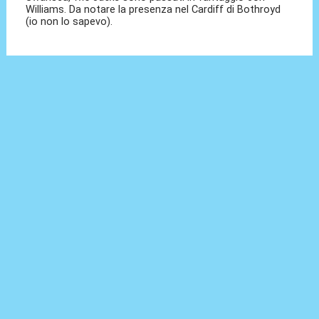
Williams. Da notare la presenza nel Cardiff di Bothroyd
(io non lo sapevo).