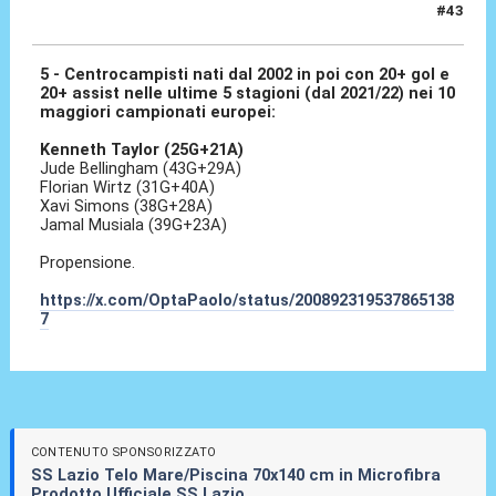
#43
08 Gen 2026, 17:45
5 - Centrocampisti nati dal 2002 in poi con 20+ gol e
20+ assist nelle ultime 5 stagioni (dal 2021/22) nei 10
maggiori campionati europei:
Kenneth Taylor (25G+21A)
Jude Bellingham (43G+29A)
Florian Wirtz (31G+40A)
Xavi Simons (38G+28A)
Jamal Musiala (39G+23A)
Propensione.
https://x.com/OptaPaolo/status/200892319537865138
7
CONTENUTO SPONSORIZZATO
SS Lazio Telo Mare/Piscina 70x140 cm in Microfibra
Prodotto Ufficiale SS Lazio