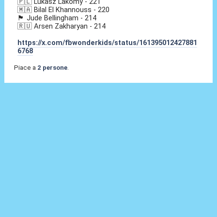
🇵🇱 Lukasz Lakomy - 221
🇲🇦 Bilal El Khannouss - 220
🏴󠁧󠁢󠁥󠁮󠁧󠁿 Jude Bellingham - 214
🇷🇺 Arsen Zakharyan - 214
https://x.com/fbwonderkids/status/161395012427881
6768
Piace a
2 persone
.