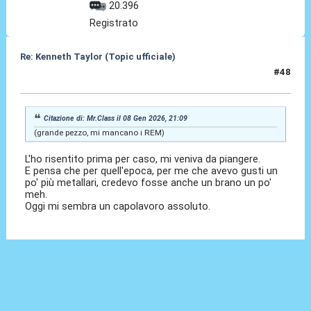
20.396
Registrato
Re: Kenneth Taylor (Topic ufficiale)
#48
08 Gen 2026, 21:33
Citazione di: Mr.Class il 08 Gen 2026, 21:09
(grande pezzo, mi mancano i REM)
L'ho risentito prima per caso, mi veniva da piangere.
E pensa che per quell'epoca, per me che avevo gusti un
po' più metallari, credevo fosse anche un brano un po'
meh.
Oggi mi sembra un capolavoro assoluto.