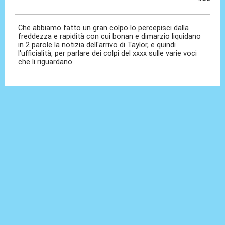
08 Gen 2026, 23:15
Che abbiamo fatto un gran colpo lo percepisci dalla
freddezza e rapidità con cui bonan e dimarzio liquidano
in 2 parole la notizia dell'arrivo di Taylor, e quindi
l'ufficialità, per parlare dei colpi del xxxx sulle varie voci
che li riguardano.