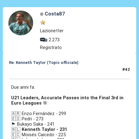
Costa87
Lazionetter
2.273
Registrato
Re: Kenneth Taylor (Topic ufficiale)
#42
08 Gen 2026, 17:44
Due anni fa.
U21 Leaders, Accurate Passes into the Final 3rd in
Euro Leagues
🎯:
🇦🇷 Enzo Fernández - 299
🇪🇸 Pedri - 273
🏴󠁧󠁢󠁥󠁮󠁧󠁿 Bukayo Saka - 241
🇳🇱
Kenneth Taylor - 231
🇪🇨 Moisés Caicedo - 225