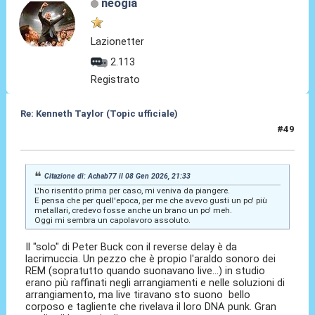
neogia
Lazionetter
2.113
Registrato
Re: Kenneth Taylor (Topic ufficiale)
#49
08 Gen 2026, 21:43
Citazione di: Achab77 il 08 Gen 2026, 21:33
L'ho risentito prima per caso, mi veniva da piangere.
E pensa che per quell'epoca, per me che avevo gusti un po' più
metallari, credevo fosse anche un brano un po' meh.
Oggi mi sembra un capolavoro assoluto.
Il "solo" di Peter Buck con il reverse delay è da
lacrimuccia. Un pezzo che è propio l'araldo sonoro dei
REM (sopratutto quando suonavano live...) in studio
erano più raffinati negli arrangiamenti e nelle soluzioni di
arrangiamento, ma live tiravano sto suono bello
corposo e tagliente che rivelava il loro DNA punk. Gran