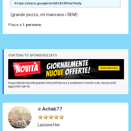
https://share.google/ivrbKt6C8VluvYm4y
(grande pezzo, mi mancano i REM)
Piace a
1 persona
.
CONTENUTO SPONSORIZZATO
Acquistando tramite questo link contribuisci a sostenere il nostro sito, senza costi
aggiuntivi per te.
Achab77
Lazionetter