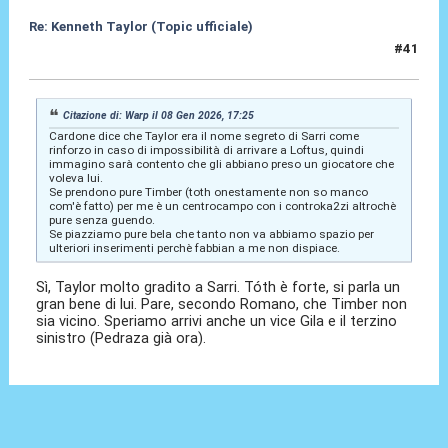
Re: Kenneth Taylor (Topic ufficiale)
#41
08 Gen 2026, 17:30
Citazione di: Warp il 08 Gen 2026, 17:25
Cardone dice che Taylor era il nome segreto di Sarri come
rinforzo in caso di impossibilità di arrivare a Loftus, quindi
immagino sarà contento che gli abbiano preso un giocatore che
voleva lui.
Se prendono pure Timber (toth onestamente non so manco
com'è fatto) per me è un centrocampo con i controka2zi altrochè
pure senza guendo.
Se piazziamo pure bela che tanto non va abbiamo spazio per
ulteriori inserimenti perchè fabbian a me non dispiace.
Sì, Taylor molto gradito a Sarri. Tóth è forte, si parla un
gran bene di lui. Pare, secondo Romano, che Timber non
sia vicino. Speriamo arrivi anche un vice Gila e il terzino
sinistro (Pedraza già ora).