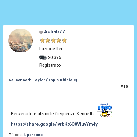
Achab77
Lazionetter
20.396
Registrato
Re: Kenneth Taylor (Topic ufficiale)
#45
08 Gen 2026, 21:08
Benvenuto e alzaci le frequenze Kenneth!
https://share.google/ivrbKt6C8VluvYm4y
Piace a
4 persone
.