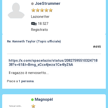
JoeStrummer
Lazionetter
18.527
Registrato
Re: Kenneth Taylor (Topic ufficiale)
#495
30 Lug 2026, 11:31
https://x.com/spacelazio/status/20827595510324718
38?s=61&t=Bmg_xCcx4jwza1Ce4lyZ6A
Il ragazzo è nervosetto....
Piace a
1 persona
.
Magnopèl