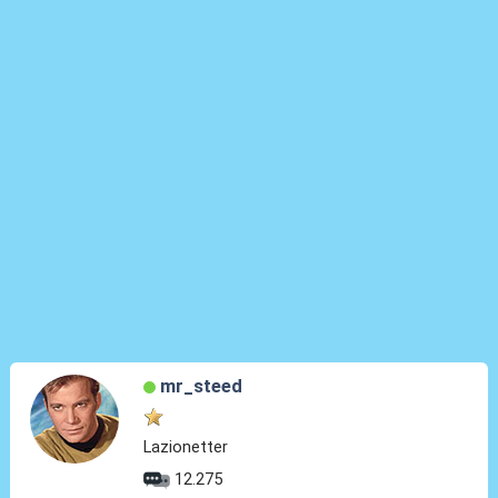
mr_steed
Lazionetter
12.275