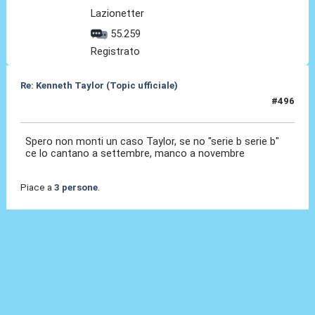
Lazionetter
55.259
Registrato
Re: Kenneth Taylor (Topic ufficiale)
#496
30 Lug 2026, 11:34
Spero non monti un caso Taylor, se no "serie b serie b"
ce lo cantano a settembre, manco a novembre
Piace a
3 persone
.