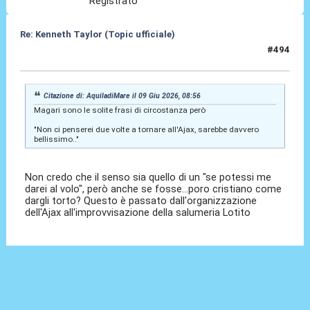
Registrato
Re: Kenneth Taylor (Topic ufficiale)
#494
09 Giu 2026, 11:27
Citazione di: AquiladiMare il 09 Giu 2026, 08:56
Magari sono le solite frasi di circostanza però
"Non ci penserei due volte a tornare all'Ajax, sarebbe davvero
bellissimo.."
Non credo che il senso sia quello di un "se potessi me
darei al volo", però anche se fosse...poro cristiano come
dargli torto? Questo è passato dall'organizzazione
dell'Ajax all'improvvisazione della salumeria Lotito