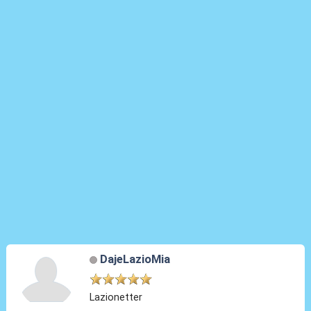
DajeLazioMia
Lazionetter