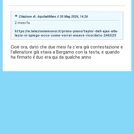
Citazione di: AquiladiMare il 30 Mag 2026, 14:26
2 mesi fa
https://m.lalaziosiamonoi.it/primo-piano/taylor-dall-ajax-alla-
lazio-vi-spiego-ecco-come-vorrei-essere-ricordato-246523
Cioè ora, dato che due mesi fa c'era già contestazione e
l'allenatore già stava a Bergamo con la testa, e quando
ha firmato il duo era qui da qualche anno