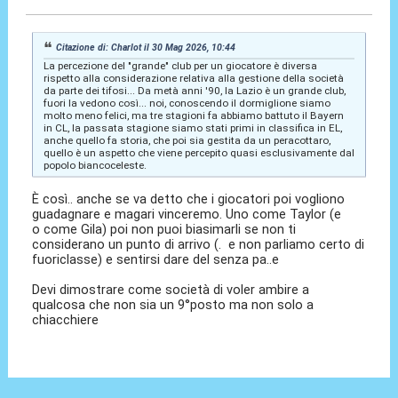
Citazione di: Charlot il 30 Mag 2026, 10:44
La percezione del "grande" club per un giocatore è diversa
rispetto alla considerazione relativa alla gestione della società
da parte dei tifosi... Da metà anni '90, la Lazio è un grande club,
fuori la vedono così... noi, conoscendo il dormiglione siamo
molto meno felici, ma tre stagioni fa abbiamo battuto il Bayern
in CL, la passata stagione siamo stati primi in classifica in EL,
anche quello fa storia, che poi sia gestita da un peracottaro,
quello è un aspetto che viene percepito quasi esclusivamente dal
popolo biancoceleste.
È così.. anche se va detto che i giocatori poi vogliono
guadagnare e magari vinceremo. Uno come Taylor (e
o come Gila) poi non puoi biasimarli se non ti
considerano un punto di arrivo (. e non parliamo certo di
fuoriclasse) e sentirsi dare del senza pa..e
Devi dimostrare come società di voler ambire a
qualcosa che non sia un 9°posto ma non solo a
chiacchiere