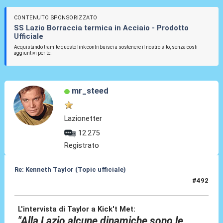
CONTENUTO SPONSORIZZATO
SS Lazio Borraccia termica in Acciaio - Prodotto
Ufficiale
Acquistando tramite questo link contribuisci a sostenere il nostro sito, senza costi
aggiuntivi per te.
mr_steed
Lazionetter
12.275
Registrato
Re: Kenneth Taylor (Topic ufficiale)
#492
09 Giu 2026, 01:15
L'intervista di Taylor a Kick't Met:
"Alla Lazio alcune dinamiche sono le