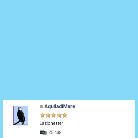
AquiladiMare
Lazionetter
25.438