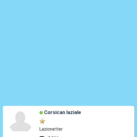
Corsican laziale
Lazionetter