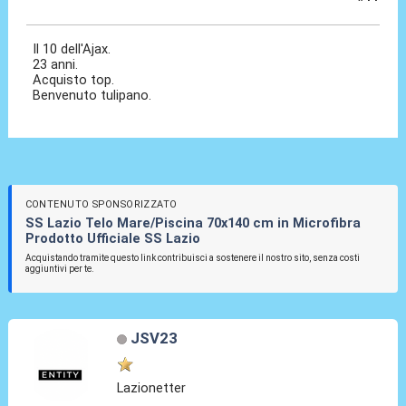
08 Gen 2026, 11:17
Il 10 dell'Ajax.
23 anni.
Acquisto top.
Benvenuto tulipano.
CONTENUTO SPONSORIZZATO
SS Lazio Telo Mare/Piscina 70x140 cm in Microfibra
Prodotto Ufficiale SS Lazio
Acquistando tramite questo link contribuisci a sostenere il nostro sito, senza costi
aggiuntivi per te.
JSV23
Lazionetter