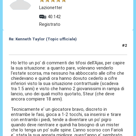
Lazionetter
40.142
Registrato
Re: Kenneth Taylor (Topic ufficiale)
#2
07 Gen 2026, 23:59
Ho letto un po' di commenti dei tifosi dell'Ajax, per capire
la sua situazione: a quanto pare, volevano venderlo
l'estate scorsa, ma nessuno ha abboccato alle cifre che
chiedevano e quindi ora hanno dovuto cederlo a cifre
inferiori visto la sua situazione contrattuale (scadeva
tra 1.5 anni) e visto che hanno 2 giovanissimi in rampa di
lancio, uno dei quali molto quotato, Steur (che deve
ancora compiere 18 anni).
Tecnicamente e' un giocatore bravo, discreto in
entrambe le fasi, gioca a 1-2 tocchi, sa inserirsi e tirare
con entrambi i piedi, tende a diventare un po' pigro
quando deve rientrare e quindi ha bisogno di un mister
che lo tenga un po' sulle spine. L'anno scorso con Farioli
e` stata la sua annata migliore, quest'anno e' sembrato