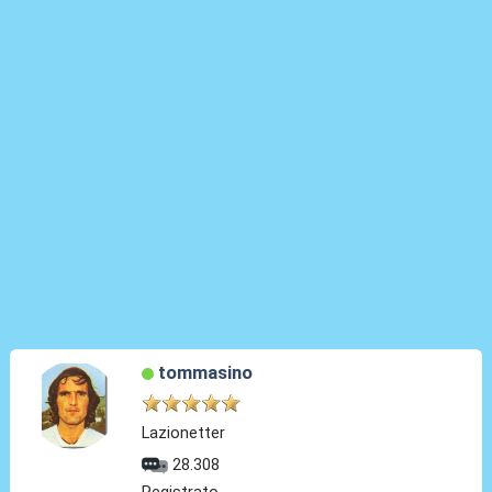
tommasino
Lazionetter
28.308
Registrato